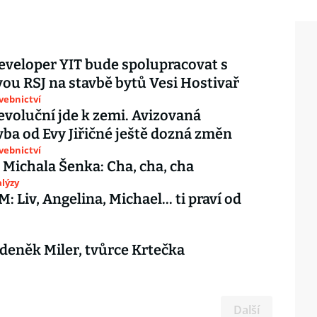
eveloper YIT bude spolupracovat s
ou RSJ na stavbě bytů Vesi Hostivař
avebnictví
voluční jde k zemi. Avizovaná
ba od Evy Jiřičné ještě dozná změn
avebnictví
 Michala Šenka: Cha, cha, cha
lýzy
 Liv, Angelina, Michael... ti praví od
deněk Miler, tvůrce Krtečka
Další