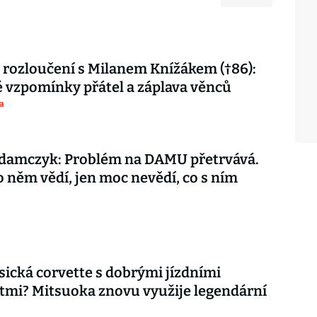
 rozloučení s Milanem Knížákem (†86):
vzpomínky přátel a záplava věnců
a
damczyk: Problém na DAMU přetrvává.
o něm vědí, jen moc nevědí, co s ním
asická corvette s dobrými jízdními
tmi? Mitsuoka znovu využije legendární