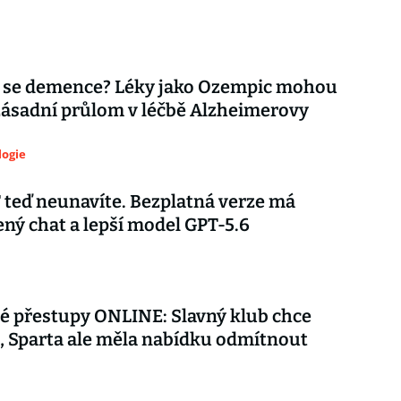
 se demence? Léky jako Ozempic mohou
zásadní průlom v léčbě Alzheimerovy
logie
teď neunavíte. Bezplatná verze má
ý chat a lepší model GPT-5.6
é přestupy ONLINE: Slavný klub chce
 Sparta ale měla nabídku odmítnout