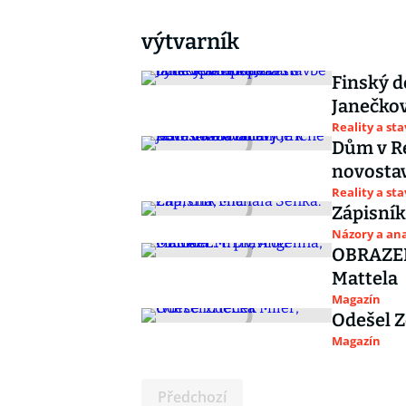
výtvarník
Finský d
Janečkov
Reality a st
Dům v Re
novostav
Reality a st
Zápisník
Názory a ana
OBRAZEM:
Mattela
Magazín
Odešel Z
Magazín
Předchozí