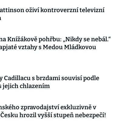
attinson oživí kontroverzní televizní
n
 na Knížákově pohřbu: „Nikdy se nebál.“
apjaté vztahy s Medou Mládkovou
 Cadillacu s brzdami souvisí podle
s jejich chlazením
nského zpravodajství exkluzivně v
 Česku hrozil vyšší stupeň nebezpečí!