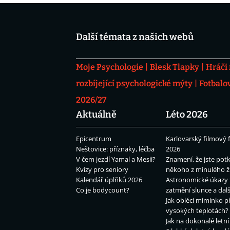
Další témata z našich webů
Moje Psychologie
Blesk Tlapky
Hráči
rozbíjející psychologické mýty
Fotbalo
2026/27
Aktuálně
Léto 2026
Epicentrum
Karlovarský filmový f
Neštovice: příznaky, léčba
2026
V čem jezdí Yamal a Mesii?
Znamení, že jste potk
Kvízy pro seniory
někoho z minulého ž
Kalendář úplňků 2026
Astronomické úkazy 
Co je bodycount?
zatmění slunce a dalš
Jak obléci miminko př
vysokých teplotách?
Jak na dokonalé letní