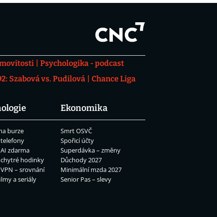
movitosti
Psychologika - podcast
: Szabová vs. Pudilová
Chance Liga
ologie
Ekonomika
na burze
Smrt OSVČ
 telefony
Spořicí účty
 AI zdarma
Superdávka – změny
 chytré hodinky
Důchody 2027
 VPN – srovnání
Minimální mzda 2027
ilmy a seriály
Senior Pas – slevy