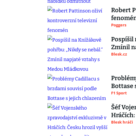
Robert P
fenomé
Poggers
Pospíšil
Zmínil n
Blesk.cz
Problémy
Bottase 
F1 Sport
Šéf Voje
Hráčích:
Blesk hráči