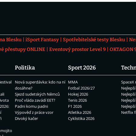
 na Blesku
iSport Fantasy
Spotřebitelské testy Blesku
Ne
vé přestupy ONLINE
Eventový prostor Level 9
OKTAGON 92
Politika
Sport 2026
Techn
estival
Nová superdávka: kdo na ní
MMA
SpaceX 
dosáhne?
Fotbal 2026/27
Nejlepší
ali
Sjezd sudetských Němců
Hokej 2026
Nejlepší
ivota
Proč vláda zavádí EET?
Tenis 2026
Nejlepší
2026:
Padni komu padni
F1 2026
Nejlepší
í
Výpověď z práce vzor
Atletika 2026
Netflix f
i
Divoký kačer
Cyklistika 2026
 mojito