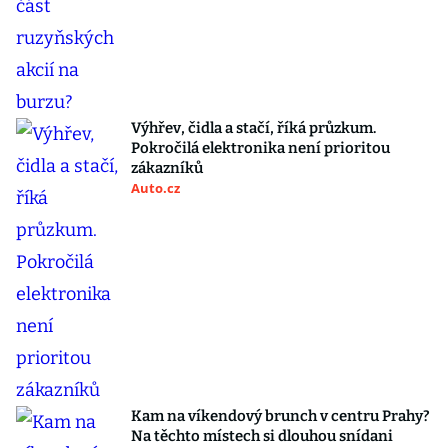
Výhřev, čidla a stačí, říká průzkum.
Pokročilá elektronika není prioritou
zákazníků
Auto.cz
Kam na víkendový brunch v centru Prahy?
Na těchto místech si dlouhou snídani