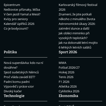
Epicentrum
Karlovarský filmový festival
Neštovice: příznaky, léčba
2026
V čem jezdí Yamal a Mesii?
Znamení, že jste potkali
Kvízy pro seniory
někoho z minulého života
Kalendář úplňků 2026
Astronomické úkazy 2026:
Co je bodycount?
zatmění slunce a další
Jak obléci miminko při
vysokých teplotách?
Jak na dokonalé letní mojito
6 lehkých letních salátů
Politika
Sport 2026
Nová superdávka: kdo na ní
MMA
dosáhne?
Fotbal 2026/27
Sjezd sudetských Němců
Hokej 2026
Proč vláda zavádí EET?
Tenis 2026
Padni komu padni
F1 2026
Výpověď z práce vzor
Atletika 2026
Divoký kačer
Cyklistika 2026
Technologie
Ekonomika