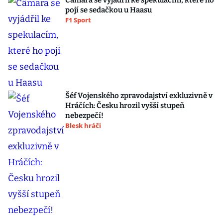
Câmara se vyjádřil ke spekulacím, které ho
pojí se sedačkou u Haasu
F1 Sport
Šéf Vojenského zpravodajství exkluzivně v
Hráčích: Česku hrozil vyšší stupeň
nebezpečí!
Blesk hráči