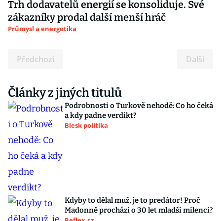
Trh dodavatelů energií se konsoliduje. Své
zákazníky prodal další menší hráč
Průmysl a energetika
Předchozí
Další
Články z jiných titulů
Podrobnosti o Turkově nehodě: Co ho čeká
a kdy padne verdikt?
Blesk politika
Kdyby to dělal muž, je to predátor! Proč
Madonně prochází o 30 let mladší milenci?
Reflex.cz