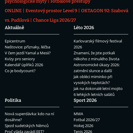
psychologické mýty
Fotbalové přestupy
ONLINE
Eventový prostor Level 9
OKTAGON 92: Szabová
vs. Pudilová
Chance Liga 2026/27
Aktuálně
Léto 2026
Epicentrum
Karlovarský filmový festival
Neštovice: příznaky, léčba
2026
V čem jezdí Yamal a Mesii?
Znamení, že jste potkali
Kvízy pro seniory
někoho z minulého života
Kalendář úplňků 2026
Astronomické úkazy 2026:
Co je bodycount?
zatmění slunce a další
Jak obléci miminko při
vysokých teplotách?
Jak na dokonalé letní mojito
6 lehkých letních salátů
Politika
Sport 2026
Nová superdávka: kdo na ní
MMA
dosáhne?
Fotbal 2026/27
Sjezd sudetských Němců
Hokej 2026
Proč vláda zavádí EET?
Tenis 2026