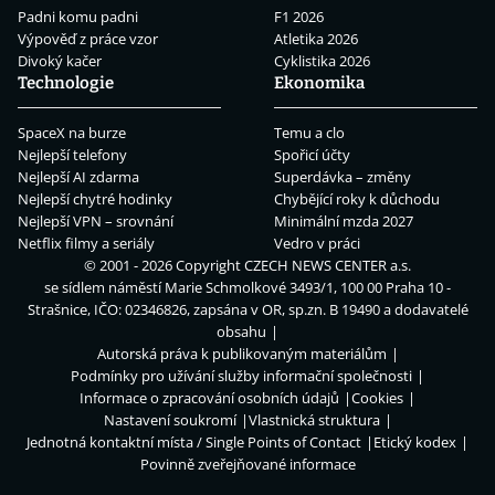
Padni komu padni
F1 2026
Výpověď z práce vzor
Atletika 2026
Divoký kačer
Cyklistika 2026
Technologie
Ekonomika
SpaceX na burze
Temu a clo
Nejlepší telefony
Spořicí účty
Nejlepší AI zdarma
Superdávka – změny
Nejlepší chytré hodinky
Chybějící roky k důchodu
Nejlepší VPN – srovnání
Minimální mzda 2027
Netflix filmy a seriály
Vedro v práci
© 2001 - 2026 Copyright
CZECH NEWS CENTER a.s.
se sídlem náměstí Marie Schmolkové 3493/1, 100 00 Praha 10 -
Strašnice, IČO: 02346826, zapsána v OR, sp.zn. B 19490 a dodavatelé
obsahu
Autorská práva k publikovaným materiálům
Podmínky pro užívání služby informační společnosti
Informace o zpracování osobních údajů
Cookies
Nastavení soukromí
Vlastnická struktura
Jednotná kontaktní místa / Single Points of Contact
Etický kodex
Povinně zveřejňované informace