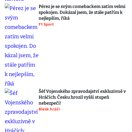
Pérez je se svým comebackem zatím velmi
spokojen. Dokázal jsem, že stále patřím k
nejlepším, říká
F1 Sport
Šéf Vojenského zpravodajství exkluzivně v
Hráčích: Česku hrozil vyšší stupeň
nebezpečí!
Blesk hráči