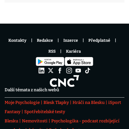
Kontakty
Redakce
Inzerce
Předplatné
RSS
Kariéra
Další témata z našich webů
Moje Psychologie
Blesk Tlapky
Hráči na Blesku
iSport
Fantasy
Spotřebitelské testy
Blesku
Nemovitosti
Psychologika - podcast rozbíjející