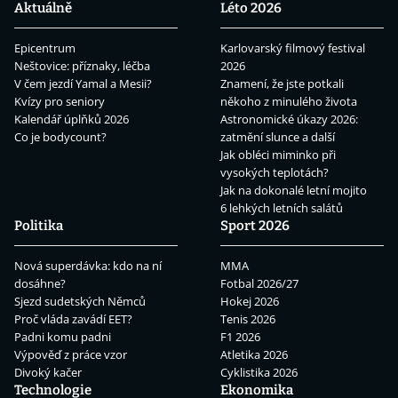
Aktuálně
Léto 2026
Epicentrum
Karlovarský filmový festival
Neštovice: příznaky, léčba
2026
V čem jezdí Yamal a Mesii?
Znamení, že jste potkali
Kvízy pro seniory
někoho z minulého života
Kalendář úplňků 2026
Astronomické úkazy 2026:
Co je bodycount?
zatmění slunce a další
Jak obléci miminko při
vysokých teplotách?
Jak na dokonalé letní mojito
6 lehkých letních salátů
Politika
Sport 2026
Nová superdávka: kdo na ní
MMA
dosáhne?
Fotbal 2026/27
Sjezd sudetských Němců
Hokej 2026
Proč vláda zavádí EET?
Tenis 2026
Padni komu padni
F1 2026
Výpověď z práce vzor
Atletika 2026
Divoký kačer
Cyklistika 2026
Technologie
Ekonomika