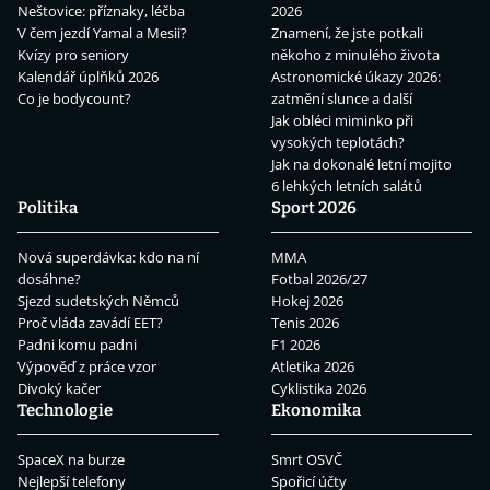
Neštovice: příznaky, léčba
2026
V čem jezdí Yamal a Mesii?
Znamení, že jste potkali
Kvízy pro seniory
někoho z minulého života
Kalendář úplňků 2026
Astronomické úkazy 2026:
Co je bodycount?
zatmění slunce a další
Jak obléci miminko při
vysokých teplotách?
Jak na dokonalé letní mojito
6 lehkých letních salátů
Politika
Sport 2026
Nová superdávka: kdo na ní
MMA
dosáhne?
Fotbal 2026/27
Sjezd sudetských Němců
Hokej 2026
Proč vláda zavádí EET?
Tenis 2026
Padni komu padni
F1 2026
Výpověď z práce vzor
Atletika 2026
Divoký kačer
Cyklistika 2026
Technologie
Ekonomika
SpaceX na burze
Smrt OSVČ
Nejlepší telefony
Spořicí účty