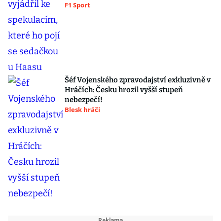
F1 Sport
Šéf Vojenského zpravodajství exkluzivně v
Hráčích: Česku hrozil vyšší stupeň
nebezpečí!
Blesk hráči