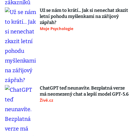
Už se nám to krátí... Jak si nenechat zkazit
letní pohodu myšlenkami na zářijový
zápřah?
Moje Psychologie
ChatGPT teď neunavíte. Bezplatná verze
má neomezený chat a lepší model GPT-5.6
Živě.cz