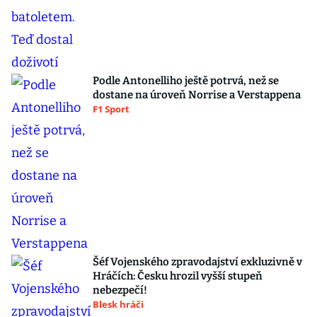
Podle Antonelliho ještě potrvá, než se
dostane na úroveň Norrise a Verstappena
F1 Sport
Šéf Vojenského zpravodajství exkluzivně v
Hráčích: Česku hrozil vyšší stupeň
nebezpečí!
Blesk hráči