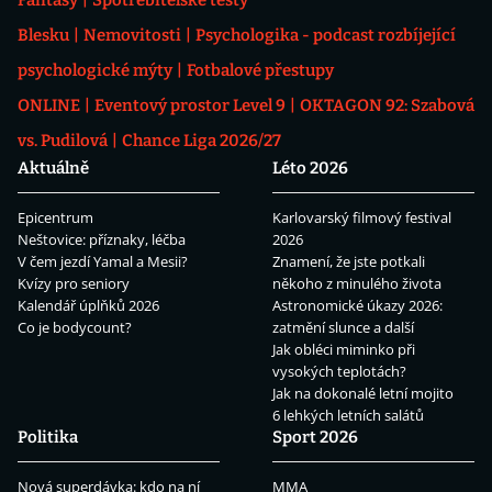
Fantasy
Spotřebitelské testy
Blesku
Nemovitosti
Psychologika - podcast rozbíjející
psychologické mýty
Fotbalové přestupy
ONLINE
Eventový prostor Level 9
OKTAGON 92: Szabová
vs. Pudilová
Chance Liga 2026/27
Aktuálně
Léto 2026
Epicentrum
Karlovarský filmový festival
Neštovice: příznaky, léčba
2026
V čem jezdí Yamal a Mesii?
Znamení, že jste potkali
Kvízy pro seniory
někoho z minulého života
Kalendář úplňků 2026
Astronomické úkazy 2026:
Co je bodycount?
zatmění slunce a další
Jak obléci miminko při
vysokých teplotách?
Jak na dokonalé letní mojito
6 lehkých letních salátů
Politika
Sport 2026
Nová superdávka: kdo na ní
MMA