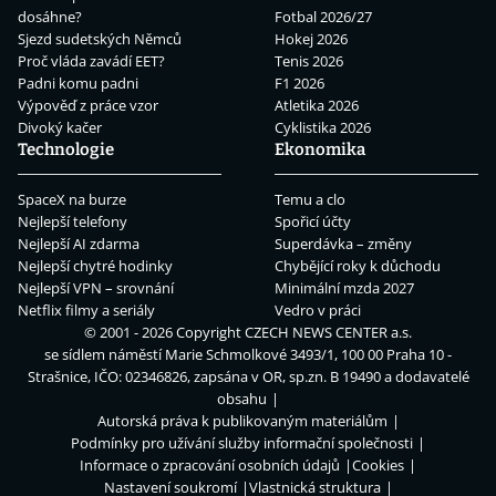
dosáhne?
Fotbal 2026/27
Sjezd sudetských Němců
Hokej 2026
Proč vláda zavádí EET?
Tenis 2026
Padni komu padni
F1 2026
Výpověď z práce vzor
Atletika 2026
Divoký kačer
Cyklistika 2026
Technologie
Ekonomika
SpaceX na burze
Temu a clo
Nejlepší telefony
Spořicí účty
Nejlepší AI zdarma
Superdávka – změny
Nejlepší chytré hodinky
Chybějící roky k důchodu
Nejlepší VPN – srovnání
Minimální mzda 2027
Netflix filmy a seriály
Vedro v práci
© 2001 - 2026 Copyright
CZECH NEWS CENTER a.s.
se sídlem náměstí Marie Schmolkové 3493/1, 100 00 Praha 10 -
Strašnice, IČO: 02346826, zapsána v OR, sp.zn. B 19490 a dodavatelé
obsahu
Autorská práva k publikovaným materiálům
Podmínky pro užívání služby informační společnosti
Informace o zpracování osobních údajů
Cookies
Nastavení soukromí
Vlastnická struktura