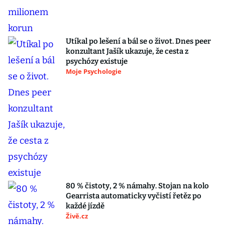
Utíkal po lešení a bál se o život. Dnes peer
konzultant Jašík ukazuje, že cesta z
psychózy existuje
Moje Psychologie
80 % čistoty, 2 % námahy. Stojan na kolo
Gearrista automaticky vyčistí řetěz po
každé jízdě
Živě.cz