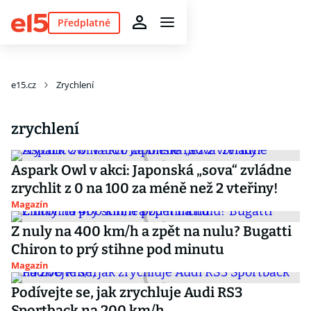
Předplatné
e15.cz
Zrychlení
zrychlení
Aspark Owl v akci: Japonská „sova“ zvládne
zrychlit z 0 na 100 za méně než 2 vteřiny!
Magazín
Z nuly na 400 km/h a zpět na nulu? Bugatti
Chiron to prý stihne pod minutu
Magazín
Podívejte se, jak zrychluje Audi RS3
Sportback na 200 km/h