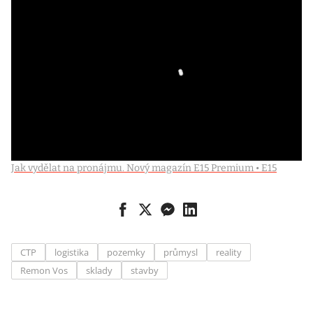
Jak vydělat na pronájmu. Nový magazín E15 Premium • E15
CTP
logistika
pozemky
průmysl
reality
Remon Vos
sklady
stavby