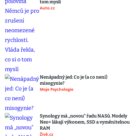
tom myslí
Auto.cz
Nenápadný jed: Co je (a co není)
misogynie?
Moje Psychologie
Synology má „novou“ řadu NASů. Modely
Neo+ lákají výkonem, SSD a vyměnitelnou
RAM
Živě.cz