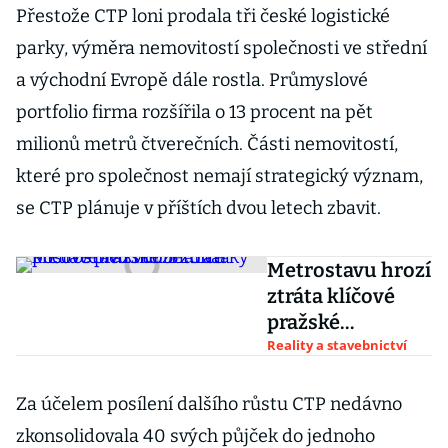
Přestože CTP loni prodala tři české logistické
parky, výměra nemovitostí společnosti ve střední
a východní Evropě dále rostla. Průmyslové
portfolio firma rozšířila o 13 procent na pět
milionů metrů čtverečních. Části nemovitostí,
které pro společnost nemají strategický význam,
se CTP plánuje v příštích dvou letech zbavit.
Metrostavu hrozí
ztráta klíčové
pražské
betonárky
Reality a stavebnictví
postavené kvůli
Blance
Za účelem posílení dalšího růstu CTP nedávno
zkonsolidovala 40 svých půjček do jednoho