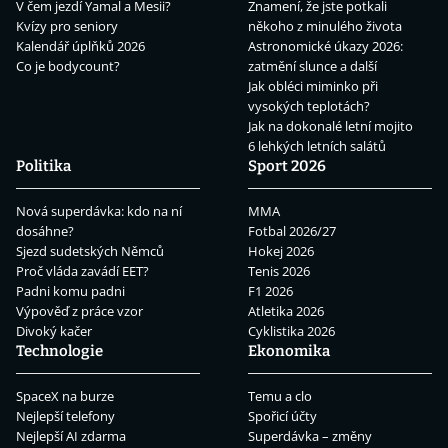
V čem jezdí Yamal a Mesii?
Znamení, že jste potkali
Kvízy pro seniory
někoho z minulého života
Kalendář úplňků 2026
Astronomické úkazy 2026:
Co je bodycount?
zatmění slunce a další
Jak obléci miminko při
vysokých teplotách?
Jak na dokonalé letní mojito
6 lehkých letních salátů
Politika
Sport 2026
Nová superdávka: kdo na ní
MMA
dosáhne?
Fotbal 2026/27
Sjezd sudetských Němců
Hokej 2026
Proč vláda zavádí EET?
Tenis 2026
Padni komu padni
F1 2026
Výpověď z práce vzor
Atletika 2026
Divoký kačer
Cyklistika 2026
Technologie
Ekonomika
SpaceX na burze
Temu a clo
Nejlepší telefony
Spořicí účty
Nejlepší AI zdarma
Superdávka – změny