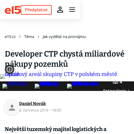
Předplatné
e15.cz
Téma
Jak vydělat na pronájmu
Developer CTP chystá miliardové
nákupy pozemků
4
Fotogalerie
Daniel Novák
6. července 2019
·
18:00
Největší tuzemský majitel logistických a