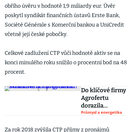
obřího úvěru v hodnotě 1,9 miliardy eur. Úvěr
poskytl syndikát finančních ústavů Erste Bank,
Société Générale s Komerční bankou a UniCredit
včetně její české pobočky.
Celkové zadlužení CTP vůči hodnotě aktiv se na
konci minulého roku snížilo o procentní bod na 48
procent.
Do klíčové firmy
Agrofertu
dorazila
finanční
Průmysl a energetika
kontrola kvůli
investičním
Za rok 2018 zvýšila CTP příjmy z pronájmů