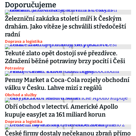
Doporučujeme
Železniční zakázka století míří k Českým
drahám. Jako vítěze je schválili středočeští
radní
Doprava a logistika
Tekuté zlato opět dostojí své přezdívce.
Zdražení běžné potraviny brzy pocítí i Češi
Potraviny
Penny Market a Coca-Cola rozjely obchodní
válku v Česku. Lahve mizí z regálů
Obchod a služby
Obří obchod v letectví. Americké Apollo
kupuje easyJet za 161 miliard korun
Doprava a logistika
České firmy dostaly nečekanou zbraň přímo