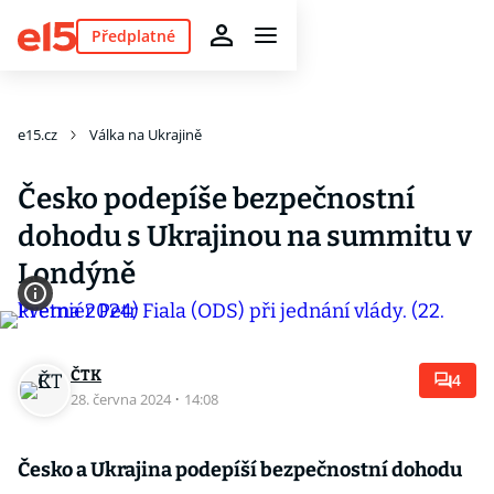
Předplatné
e15.cz
Válka na Ukrajině
Česko podepíše bezpečnostní
dohodu s Ukrajinou na summitu v
Londýně
ČTK
4
28. června 2024
·
14:08
Česko a Ukrajina podepíší bezpečnostní dohodu