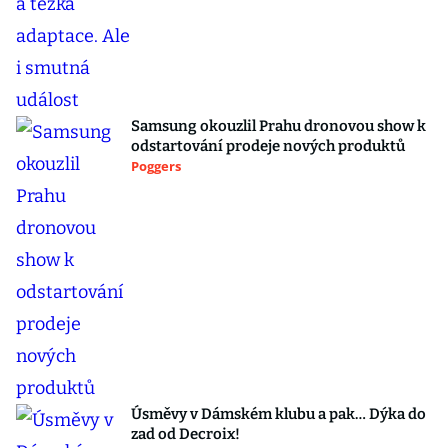
Samsung okouzlil Prahu dronovou show k
odstartování prodeje nových produktů
Poggers
Úsměvy v Dámském klubu a pak… Dýka do
zad od Decroix!