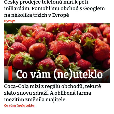
Český prodejce telefonů míří k pěti
miliardám. Pomohl mu obchod s Googlem
na několika trzích v Evropě
Byznys
Coca-Cola mizí z regálů obchodů, tekuté
zlato znovu zdraží. A oblíbená farma
mezitím změnila majitele
Co vám (ne)uteklo