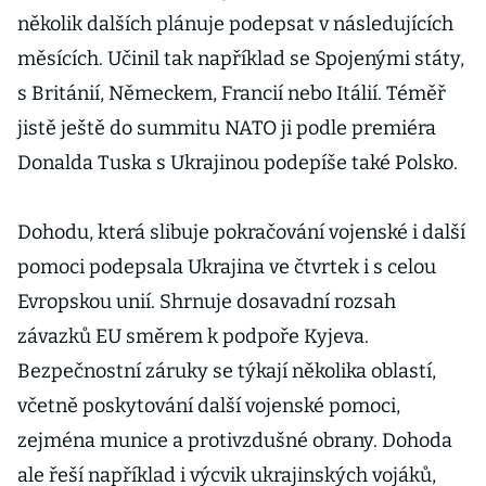
několik dalších plánuje podepsat v následujících
měsících. Učinil tak například se Spojenými státy,
s Británií, Německem, Francií nebo Itálií. Téměř
jistě ještě do summitu NATO ji podle premiéra
Donalda Tuska s Ukrajinou podepíše také Polsko.
Dohodu, která slibuje pokračování vojenské i další
pomoci podepsala Ukrajina ve čtvrtek i s celou
Evropskou unií. Shrnuje dosavadní rozsah
závazků EU směrem k podpoře Kyjeva.
Bezpečnostní záruky se týkají několika oblastí,
včetně poskytování další vojenské pomoci,
zejména munice a protivzdušné obrany. Dohoda
ale řeší například i výcvik ukrajinských vojáků,