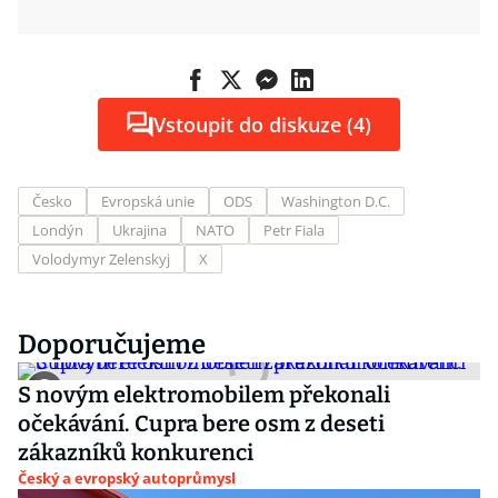
Vstoupit do diskuze (4)
Česko
Evropská unie
ODS
Washington D.C.
Londýn
Ukrajina
NATO
Petr Fiala
Volodymyr Zelenskyj
X
Doporučujeme
S novým elektromobilem překonali
očekávání. Cupra bere osm z deseti
zákazníků konkurenci
Český a evropský autoprůmysl