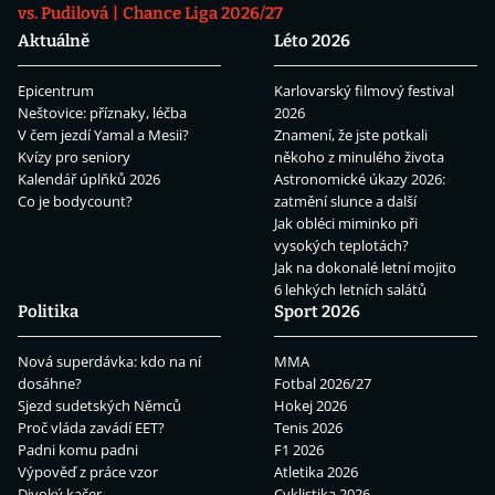
vs. Pudilová
Chance Liga 2026/27
Aktuálně
Léto 2026
Epicentrum
Karlovarský filmový festival
Neštovice: příznaky, léčba
2026
V čem jezdí Yamal a Mesii?
Znamení, že jste potkali
Kvízy pro seniory
někoho z minulého života
Kalendář úplňků 2026
Astronomické úkazy 2026:
Co je bodycount?
zatmění slunce a další
Jak obléci miminko při
vysokých teplotách?
Jak na dokonalé letní mojito
6 lehkých letních salátů
Politika
Sport 2026
Nová superdávka: kdo na ní
MMA
dosáhne?
Fotbal 2026/27
Sjezd sudetských Němců
Hokej 2026
Proč vláda zavádí EET?
Tenis 2026
Padni komu padni
F1 2026
Výpověď z práce vzor
Atletika 2026
Divoký kačer
Cyklistika 2026