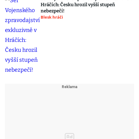
Hráčích: Česku hrozil vyšší stupeň
nebezpečí!
Blesk hráči