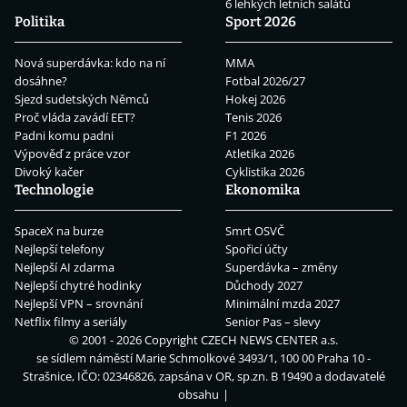
6 lehkých letních salátů
Politika
Sport 2026
Nová superdávka: kdo na ní
MMA
dosáhne?
Fotbal 2026/27
Sjezd sudetských Němců
Hokej 2026
Proč vláda zavádí EET?
Tenis 2026
Padni komu padni
F1 2026
Výpověď z práce vzor
Atletika 2026
Divoký kačer
Cyklistika 2026
Technologie
Ekonomika
SpaceX na burze
Smrt OSVČ
Nejlepší telefony
Spořicí účty
Nejlepší AI zdarma
Superdávka – změny
Nejlepší chytré hodinky
Důchody 2027
Nejlepší VPN – srovnání
Minimální mzda 2027
Netflix filmy a seriály
Senior Pas – slevy
© 2001 - 2026 Copyright
CZECH NEWS CENTER a.s.
se sídlem náměstí Marie Schmolkové 3493/1, 100 00 Praha 10 -
Strašnice, IČO: 02346826, zapsána v OR, sp.zn. B 19490 a dodavatelé
obsahu