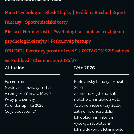
Moje Psychologie
Blesk Tlapky
Hráči na Blesku
iSport
Fantasy
Spotřebitelské testy
Blesku
Nemovitosti
Psychologika - podcast rozbíjející
psychologické mýty
Fotbalové přestupy
ONLINE
Eventový prostor Level 9
OKTAGON 92: Szabová
vs. Pudilová
Chance Liga 2026/27
Aktuálně
Léto 2026
Epicentrum
Karlovarský filmový festival
Neštovice: příznaky, léčba
2026
V čem jezdí Yamal a Mesii?
Znamení, že jste potkali
Kvízy pro seniory
někoho z minulého života
Kalendář úplňků 2026
Astronomické úkazy 2026:
Co je bodycount?
zatmění slunce a další
Jak obléci miminko při
vysokých teplotách?
Jak na dokonalé letní mojito