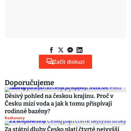
Začít diskuzi
Doporučujeme
Děsivý pohled na českou krajinu. Proč v
Česku mizí voda a jak k tomu přispívají
rodinné bazény?
Rozhovory
Za státní dluhy Česko platí čtvrté nejvyšší