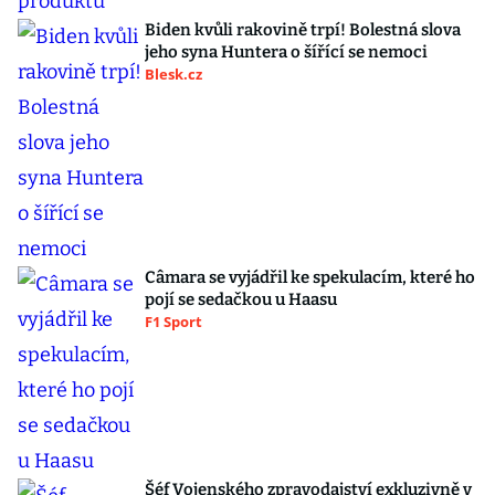
Biden kvůli rakovině trpí! Bolestná slova
jeho syna Huntera o šířící se nemoci
Blesk.cz
Câmara se vyjádřil ke spekulacím, které ho
pojí se sedačkou u Haasu
F1 Sport
Šéf Vojenského zpravodajství exkluzivně v