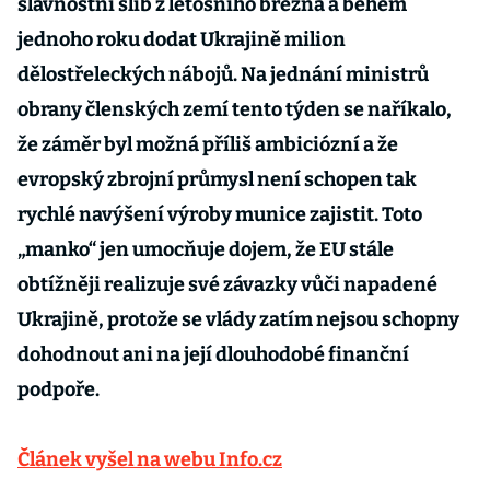
slavnostní slib z letošního března a během
jednoho roku dodat Ukrajině milion
dělostřeleckých nábojů. Na jednání ministrů
obrany členských zemí tento týden se naříkalo,
že záměr byl možná příliš ambiciózní a že
evropský zbrojní průmysl není schopen tak
rychlé navýšení výroby munice zajistit. Toto
„manko“ jen umocňuje dojem, že EU stále
obtížněji realizuje své závazky vůči napadené
Ukrajině, protože se vlády zatím nejsou schopny
dohodnout ani na její dlouhodobé finanční
podpoře.
Článek vyšel na webu Info.cz