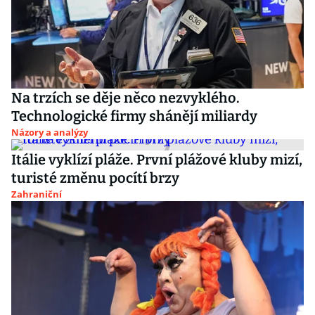
Na trzích se děje něco nezvyklého.
Technologické firmy shánějí miliardy
Názory a analýzy
Itálie vyklízí pláže. První plážové kluby mizí,
turisté změnu pocítí brzy
Zahraniční