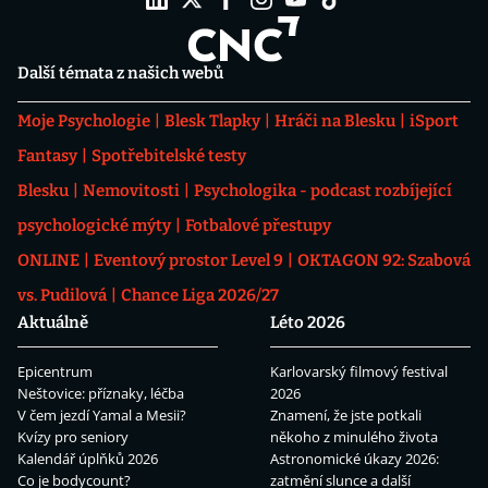
Další témata z našich webů
Moje Psychologie
Blesk Tlapky
Hráči na Blesku
iSport
Fantasy
Spotřebitelské testy
Blesku
Nemovitosti
Psychologika - podcast rozbíjející
psychologické mýty
Fotbalové přestupy
ONLINE
Eventový prostor Level 9
OKTAGON 92: Szabová
vs. Pudilová
Chance Liga 2026/27
Aktuálně
Léto 2026
Epicentrum
Karlovarský filmový festival
Neštovice: příznaky, léčba
2026
V čem jezdí Yamal a Mesii?
Znamení, že jste potkali
Kvízy pro seniory
někoho z minulého života
Kalendář úplňků 2026
Astronomické úkazy 2026:
Co je bodycount?
zatmění slunce a další