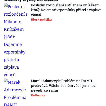
Poslední rozloučení s Milanem Knížákem
(†86): Dojemné vzpomínky přátel a záplava
věnců
Blesk politika
Marek Adamczyk: Problém na DAMU
přetrvává. Všichni o něm vědí, jen moc
nevědí, co s ním
Reflex.cz