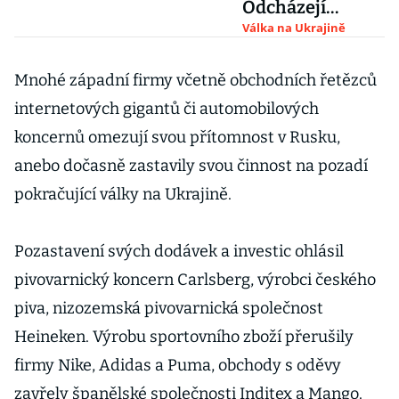
Odcházejí
technologie,
Válka na Ukrajině
retail, logistika i
finance
Mnohé západní firmy včetně obchodních řetězců
internetových gigantů či automobilových
koncernů omezují svou přítomnost v Rusku,
anebo dočasně zastavily svou činnost na pozadí
pokračující války na Ukrajině.
Pozastavení svých dodávek a investic ohlásil
pivovarnický koncern Carlsberg, výrobci českého
piva, nizozemská pivovarnická společnost
Heineken. Výrobu sportovního zboží přerušily
firmy Nike, Adidas a Puma, obchody s oděvy
zavřely španělské společnosti Inditex a Mango.