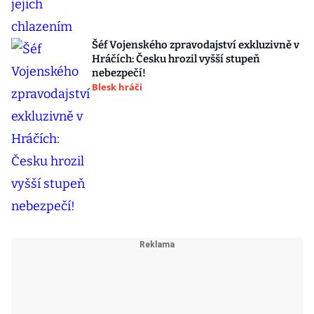
Šéf Vojenského zpravodajství exkluzivně v
Hráčích: Česku hrozil vyšší stupeň
nebezpečí!
Blesk hráči