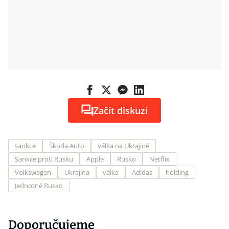
Začít diskuzi
sankce
Škoda Auto
válka na Ukrajině
Sankce proti Rusku
Apple
Rusko
Netflix
Volkswagen
Ukrajina
válka
Adidas
holding
Jednotné Rusko
Doporučujeme