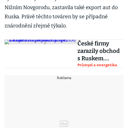
Nižním Novgorodu, zastavila také export aut do
Ruska. Právě těchto továren by se případné
znárodnění zřejmě týkalo.
České firmy
zarazily obchod
s Ruskem.
Nejvíce utrpí
Průmysl a energetika
strojaři a výrobci
vozidel