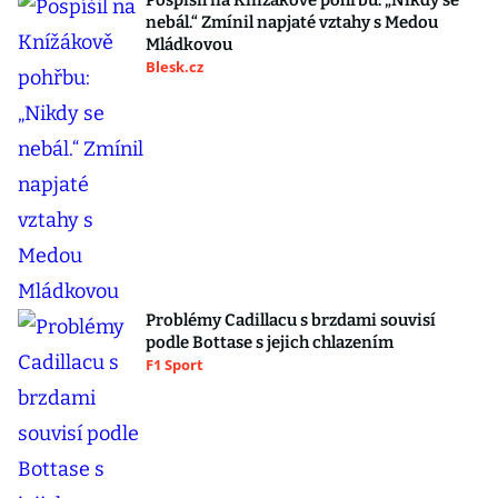
Pospíšil na Knížákově pohřbu: „Nikdy se
nebál.“ Zmínil napjaté vztahy s Medou
Mládkovou
Blesk.cz
Problémy Cadillacu s brzdami souvisí
podle Bottase s jejich chlazením
F1 Sport