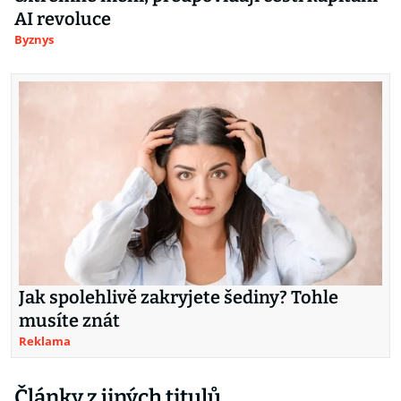
AI revoluce
Byznys
Jak spolehlivě zakryjete šediny? Tohle
musíte znát
Reklama
Články z jiných titulů