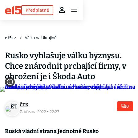
Předplatné
e15.cz
Válka na Ukrajině
Rusko vyhlašuje válku byznysu.
Chce znárodnit prchající firmy, v
ohrožení je i Škoda Auto
ČTK
0
7. března 2022
·
22:27
Ruská vládní strana Jednotné Rusko