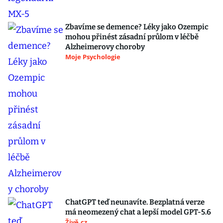
Zbavíme se demence? Léky jako Ozempic
mohou přinést zásadní průlom v léčbě
Alzheimerovy choroby
Moje Psychologie
ChatGPT teď neunavíte. Bezplatná verze
má neomezený chat a lepší model GPT-5.6
Živě.cz