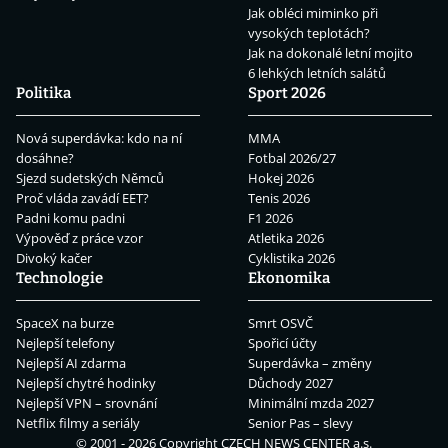
Jak obléci miminko při
vysokých teplotách?
Jak na dokonalé letní mojito
6 lehkých letních salátů
Politika
Sport 2026
Nová superdávka: kdo na ní
MMA
dosáhne?
Fotbal 2026/27
Sjezd sudetských Němců
Hokej 2026
Proč vláda zavádí EET?
Tenis 2026
Padni komu padni
F1 2026
Výpověď z práce vzor
Atletika 2026
Divoký kačer
Cyklistika 2026
Technologie
Ekonomika
SpaceX na burze
Smrt OSVČ
Nejlepší telefony
Spořicí účty
Nejlepší AI zdarma
Superdávka – změny
Nejlepší chytré hodinky
Důchody 2027
Nejlepší VPN – srovnání
Minimální mzda 2027
Netflix filmy a seriály
Senior Pas – slevy
© 2001 - 2026 Copyright
CZECH NEWS CENTER a.s.