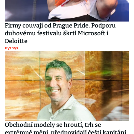
Firmy couvají od Prague Pride. Podporu
duhovému festivalu škrtl Microsoft i
Deloitte
Byznys
Obchodní modely se hroutí, trh se
extrémně mění, předpovídají čeští kapitáni