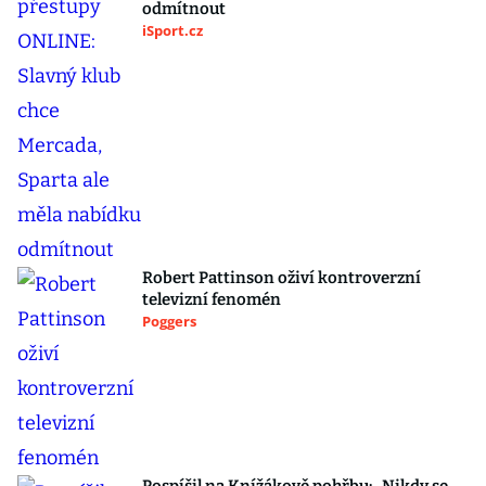
odmítnout
iSport.cz
Robert Pattinson oživí kontroverzní
televizní fenomén
Poggers