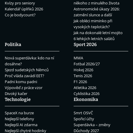
Kvízy pro seniory
někoho z minulého života
Kalendář úplňků 2026
Astronomické úkazy 2026:
Co je bodycount?
zatmění slunce a další
Jak obléci miminko při
vysokých teplotách?
Jak na dokonalé letní mojito
6 lehkých letních salátů
Politika
Sport 2026
Nová superdávka: kdo na ní
MMA
dosáhne?
Fotbal 2026/27
Sjezd sudetských Němců
Hokej 2026
Proč vláda zavádí EET?
Tenis 2026
Padni komu padni
F1 2026
Výpověď z práce vzor
Atletika 2026
Divoký kačer
Cyklistika 2026
Technologie
Ekonomika
SpaceX na burze
Smrt OSVČ
Nejlepší telefony
Spořicí účty
Nejlepší AI zdarma
Superdávka – změny
Nejlepší chytré hodinky
Důchody 2027