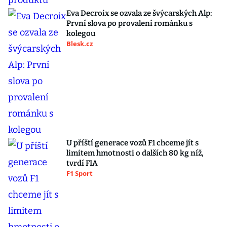
Eva Decroix se ozvala ze švýcarských Alp:
První slova po provalení románku s
kolegou
Blesk.cz
U příští generace vozů F1 chceme jít s
limitem hmotnosti o dalších 80 kg níž,
tvrdí FIA
F1 Sport