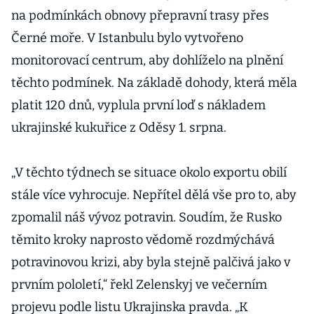
na podmínkách obnovy přepravní trasy přes
Černé moře. V Istanbulu bylo vytvořeno
monitorovací centrum, aby dohlíželo na plnění
těchto podmínek. Na základě dohody, která měla
platit 120 dnů, vyplula první loď s nákladem
ukrajinské kukuřice z Oděsy 1. srpna.
„V těchto týdnech se situace okolo exportu obilí
stále více vyhrocuje. Nepřítel dělá vše pro to, aby
zpomalil náš vývoz potravin. Soudím, že Rusko
těmito kroky naprosto vědomě rozdmýchává
potravinovou krizi, aby byla stejně palčivá jako v
prvním pololetí,“ řekl Zelenskyj ve večerním
projevu podle listu Ukrajinska pravda. „K