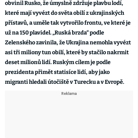
obvinil Rusko, že úmyslně zdržuje plavbu lodí,
které mají vyvézt do světa obilí z ukrajinských
přístavů, a uměle tak vytvořilo frontu, ve které je
už na 150 plavidel. „Ruská brzda“ podle
Zelenského zavinila, že Ukrajina nemohla vyvézt
asi tři miliony tun obilí, které by stačilo nakrmit
deset milionů lidí. Ruským cílem je podle
prezidenta přimět statisíce lidí, aby jako
migranti hledali útočiště v Turecku a v Evropě.