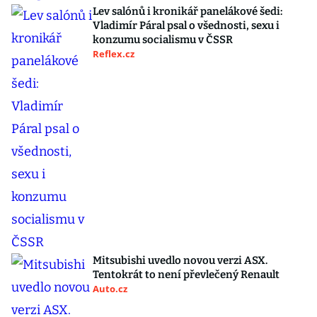
Lev salónů i kronikář panelákové šedi:
Vladimír Páral psal o všednosti, sexu i
konzumu socialismu v ČSSR
Reflex.cz
Mitsubishi uvedlo novou verzi ASX.
Tentokrát to není převlečený Renault
Auto.cz