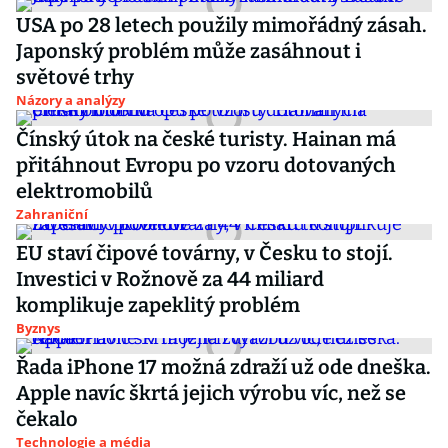
USA po 28 letech použily mimořádný zásah.
Japonský problém může zasáhnout i
světové trhy
Názory a analýzy
Čínský útok na české turisty. Hainan má
přitáhnout Evropu po vzoru dotovaných
elektromobilů
Zahraniční
EU staví čipové továrny, v Česku to stojí.
Investici v Rožnově za 44 miliard
komplikuje zapeklitý problém
Byznys
Řada iPhone 17 možná zdraží už ode dneška.
Apple navíc škrtá jejich výrobu víc, než se
čekalo
Technologie a média