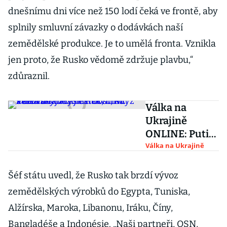
dnešnímu dni více než 150 lodí čeká ve frontě, aby
splnily smluvní závazky o dodávkách naší
zemědělské produkce. Je to umělá fronta. Vznikla
jen proto, že Rusko vědomě zdržuje plavbu,“
zdůraznil.
Válka na
Ukrajině
ONLINE: Putin
cítí
Válka na Ukrajině
beztrestnost,
když svět váhá
Šéf státu uvedl, že Rusko tak brzdí vývoz
zvýšit tlak,
zemědělských výrobků do Egypta, Tuniska,
míní Zelenskyj
Alžírska, Maroka, Libanonu, Iráku, Číny,
Bangladéše a Indonésie. „Naši partneři, OSN,