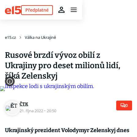
Předplatné
e15.cz
Válka na Ukrajině
Rusové brzdí vývoz obilí z
Ukrajiny pro deset milionů lidí,
říká Zelenskyj
ČTK
0
21. října 2022
·
20:50
Ukrajinský prezident Volodymyr Zelenskyj dnes