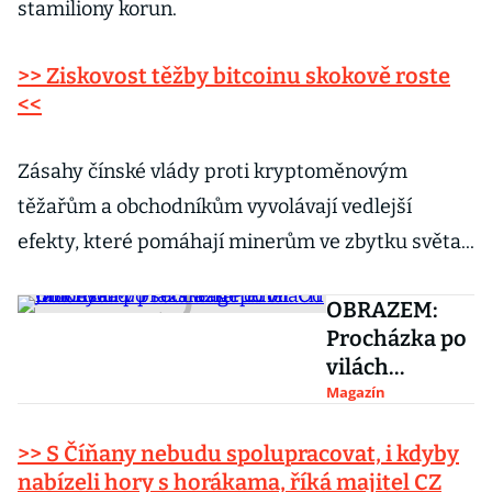
stamiliony korun.
>> Ziskovost těžby bitcoinu skokově roste
<<
Zásahy čínské vlády proti kryptoměnovým
těžařům a obchodníkům vyvolávají vedlejší
efekty, které pomáhají minerům ve zbytku světa...
OBRAZEM:
Procházka po
vilách
mocných v
Magazín
pražském
Podolí. Od
>> S Číňany nebudu spolupracovat, i kdyby
Janouška po
nabízeli hory s horákama, říká majitel CZ