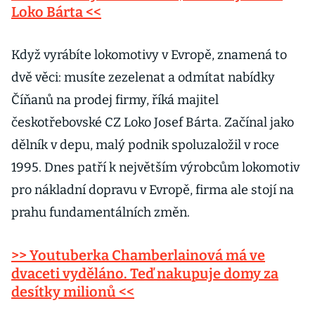
šéfa Bageterie
Loko Bárta <<
Boulevard
Když vyrábíte lokomotivy v Evropě, znamená to
dvě věci: musíte zezelenat a odmítat nabídky
Číňanů na prodej firmy, říká majitel
českotřebovské CZ Loko Josef Bárta. Začínal jako
dělník v depu, malý podnik spoluzaložil v roce
1995. Dnes patří k největším výrobcům lokomotiv
pro nákladní dopravu v Evropě, firma ale stojí na
prahu fundamentálních změn.
>> Youtuberka Chamberlainová má ve
dvaceti vyděláno. Teď nakupuje domy za
desítky milionů <<