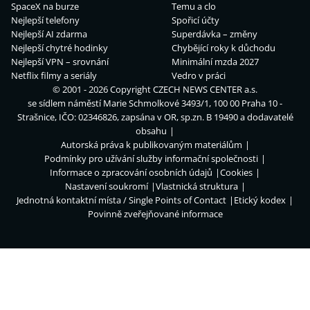
SpaceX na burze
Temu a clo
Nejlepší telefony
Spořicí účty
Nejlepší AI zdarma
Superdávka – změny
Nejlepší chytré hodinky
Chybějící roky k důchodu
Nejlepší VPN – srovnání
Minimální mzda 2027
Netflix filmy a seriály
Vedro v práci
© 2001 - 2026 Copyright
CZECH NEWS CENTER a.s.
se sídlem náměstí Marie Schmolkové 3493/1, 100 00 Praha 10 -
Strašnice, IČO: 02346826, zapsána v OR, sp.zn. B 19490 a dodavatelé
obsahu
Autorská práva k publikovaným materiálům
Podmínky pro užívání služby informační společnosti
Informace o zpracování osobních údajů
Cookies
Nastavení soukromí
Vlastnická struktura
Jednotná kontaktní místa / Single Points of Contact
Etický kodex
Povinně zveřejňované informace