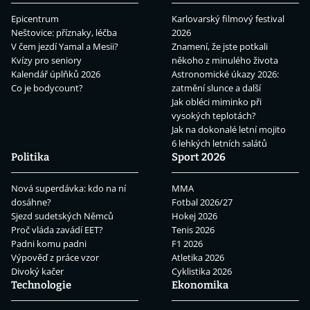
Epicentrum
Karlovarský filmový festival
Neštovice: příznaky, léčba
2026
V čem jezdí Yamal a Mesii?
Znamení, že jste potkali
Kvízy pro seniory
někoho z minulého života
Kalendář úplňků 2026
Astronomické úkazy 2026:
Co je bodycount?
zatmění slunce a další
Jak obléci miminko při
vysokých teplotách?
Jak na dokonalé letní mojito
6 lehkých letních salátů
Politika
Sport 2026
Nová superdávka: kdo na ní
MMA
dosáhne?
Fotbal 2026/27
Sjezd sudetských Němců
Hokej 2026
Proč vláda zavádí EET?
Tenis 2026
Padni komu padni
F1 2026
Výpověď z práce vzor
Atletika 2026
Divoký kačer
Cyklistika 2026
Technologie
Ekonomika