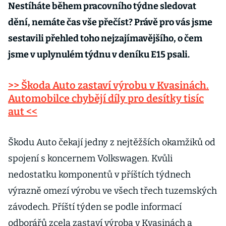
Nestíháte během pracovního týdne sledovat
dění, nemáte čas vše přečíst? Právě pro vás jsme
sestavili přehled toho nejzajímavějšího, o čem
jsme v uplynulém týdnu v deníku E15 psali.
>> Škoda Auto zastaví výrobu v Kvasinách.
Automobilce chybějí díly pro desítky tisíc
aut <<
Škodu Auto čekají jedny z nejtěžších okamžiků od
spojení s koncernem Volkswagen. Kvůli
nedostatku komponentů v příštích týdnech
výrazně omezí výrobu ve všech třech tuzemských
závodech. Příští týden se podle informací
odborářů zcela zastaví výroba v Kvasinách a