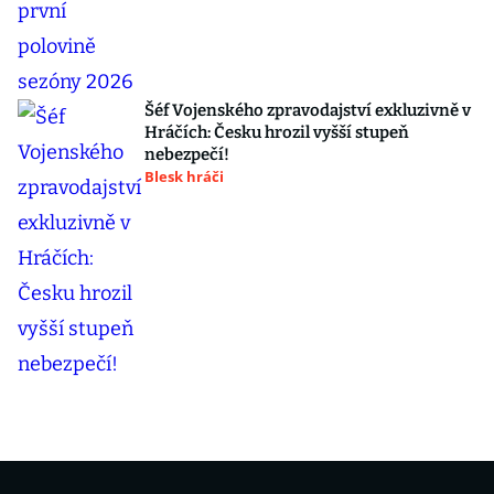
Šéf Vojenského zpravodajství exkluzivně v
Hráčích: Česku hrozil vyšší stupeň
nebezpečí!
Blesk hráči