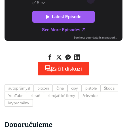
Začít diskuzi
autoprůmysl
bitcoin
Čína
čipy
pistole
Škoda
YouTube
zbraň
zbrojařské firmy
železnice
kryproměny
Doporučujeme