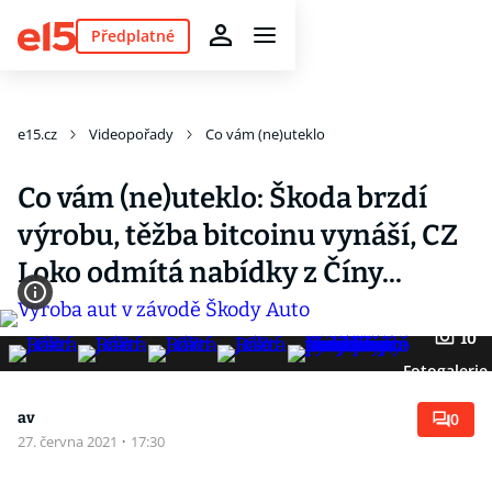
Předplatné
e15.cz
Videopořady
Co vám (ne)uteklo
Co vám (ne)uteklo: Škoda brzdí
výrobu, těžba bitcoinu vynáší, CZ
Loko odmítá nabídky z Číny...
10
Fotogalerie
av
0
27. června 2021
·
17:30