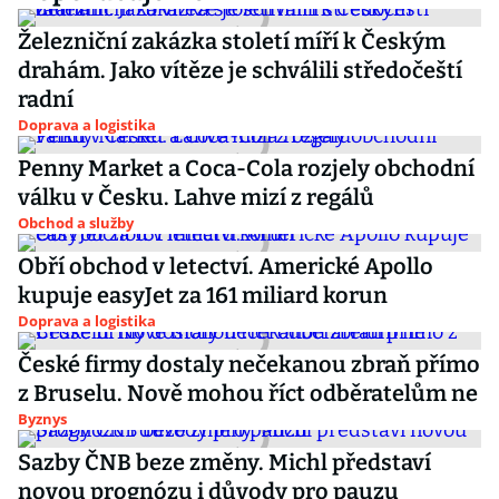
Železniční zakázka století míří k Českým
drahám. Jako vítěze je schválili středočeští
radní
Doprava a logistika
Penny Market a Coca-Cola rozjely obchodní
válku v Česku. Lahve mizí z regálů
Obchod a služby
Obří obchod v letectví. Americké Apollo
kupuje easyJet za 161 miliard korun
Doprava a logistika
České firmy dostaly nečekanou zbraň přímo
z Bruselu. Nově mohou říct odběratelům ne
Byznys
Sazby ČNB beze změny. Michl představí
novou prognózu i důvody pro pauzu