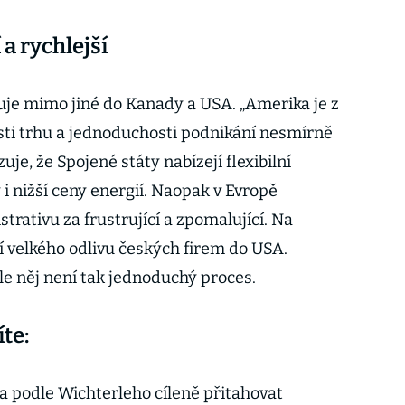
a rychlejší
je mimo jiné do Kanady a USA. „Amerika je z
osti trhu a jednoduchosti podnikání nesmírně
uje, že Spojené státy nabízejí flexibilní
 i nižší ceny energií. Naopak v Evropě
trativu za frustrující a zpomalující. Na
í velkého odlivu českých firem do USA.
le něj není tak jednoduchý proces.
te:
a podle Wichterleho cíleně přitahovat