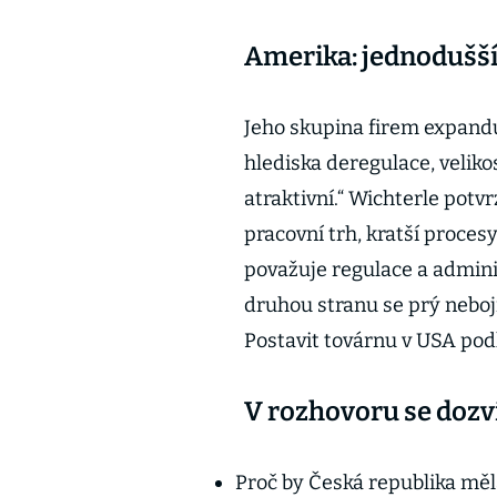
Amerika: jednodušší 
Jeho skupina firem expandu
hlediska deregulace, velik
atraktivní.“ Wichterle potvrz
pracovní trh, kratší procesy
považuje regulace a adminis
druhou stranu se prý neboj
Postavit továrnu v USA pod
V rozhovoru se dozví
Proč by Česká republika měl