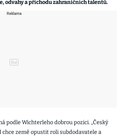
ize, odvahy a příchodu zahraničních talentů.
á podle Wichterleho dobrou pozici. „Český
d chce země opustit roli subdodavatele a