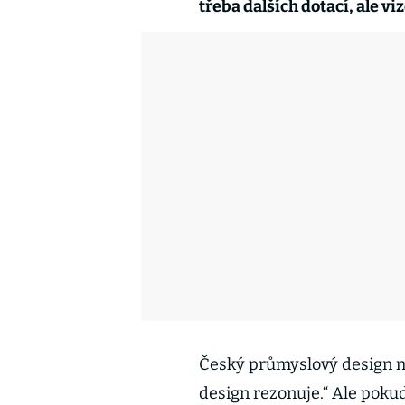
třeba dalších dotací, ale v
Český průmyslový design m
design rezonuje.“ Ale poku