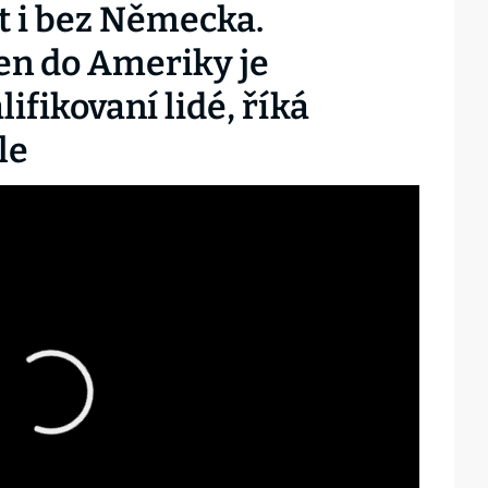
t i bez Německa.
en do Ameriky je
ifikovaní lidé, říká
le