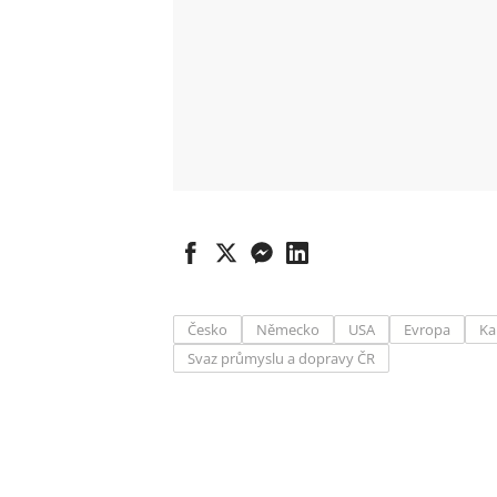
Česko
Německo
USA
Evropa
Ka
Svaz průmyslu a dopravy ČR