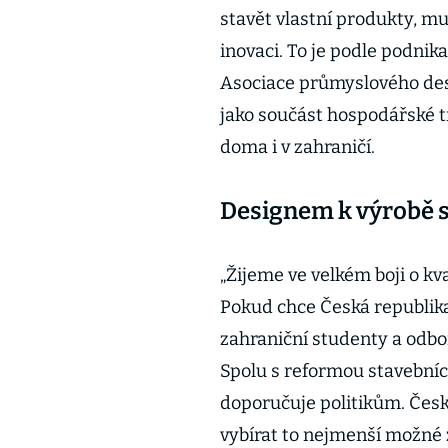
stavět vlastní produkty, m
inovaci. To je podle podnik
Asociace průmyslového des
jako součást hospodářské 
doma i v zahraničí.
Designem k výrobě 
„Žijeme ve velkém boji o kva
Pokud chce Česká republika 
zahraniční studenty a odbor
Spolu s reformou stavebních
doporučuje politikům. Česku
vybírat to nejmenší možné z