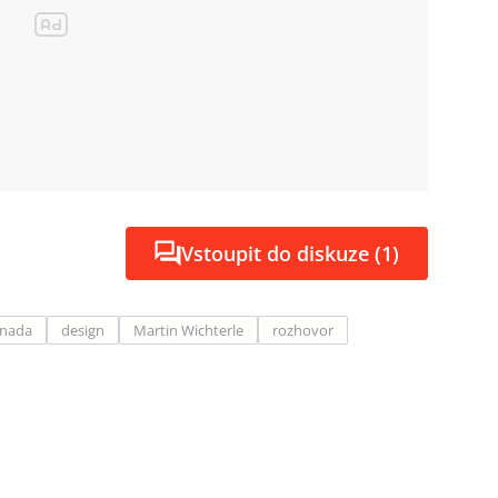
Vstoupit do diskuze (1)
nada
design
Martin Wichterle
rozhovor