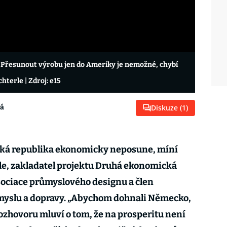
 Přesunout výrobu jen do Ameriky je nemožné, chybí
ichterle
| Zdroj: e15
vá
Diskuze (
1
)
ská republika ekonomicky neposune, míní
le, zakladatel projektu Druhá ekonomická
ociace průmyslového designu a člen
myslu a dopravy. „Abychom dohnali Německo,
rozhovoru mluví o tom, že na prosperitu není