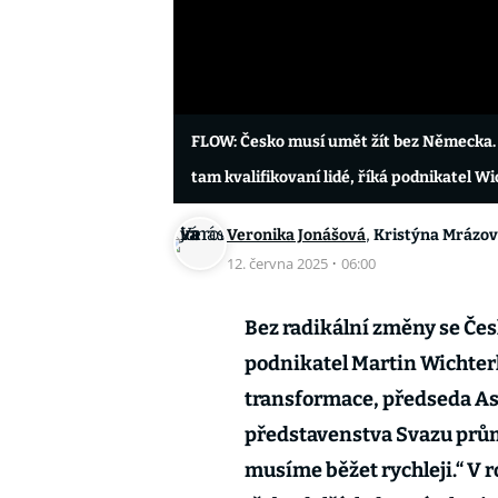
FLOW: Česko musí umět žít bez Německa.
tam kvalifikovaní lidé, říká podnikatel W
,
Veronika Jonášová
Kristýna Mrázo
12. června 2025
·
06:00
Bez radikální změny se Če
podnikatel Martin Wichter
transformace, předseda As
představenstva Svazu prů
musíme běžet rychleji.“ V 