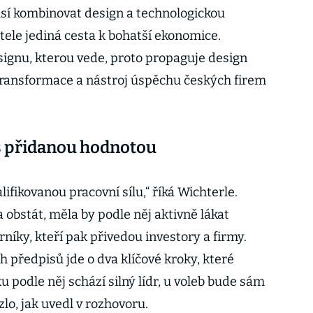
usí kombinovat design a technologickou
atele jediná cesta k bohatší ekonomice.
ignu, kterou vede, proto propaguje design
transformace a nástroj úspěchu českých firem
s přidanou hodnotou
lifikovanou pracovní sílu,“ říká Wichterle.
obstát, měla by podle něj aktivně lákat
níky, kteří pak přivedou investory a firmy.
 předpisů jde o dva klíčové kroky, které
 podle něj schází silný lídr, u voleb bude sám
lo, jak uvedl v rozhovoru.