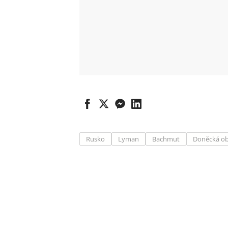
Rusko
Lyman
Bachmut
Doněcká ob