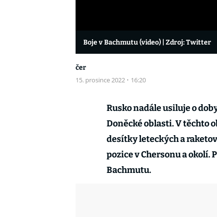
Boje v Bachmutu (video)
| Zdroj: Twitter
čer
15. prosince 2022
·
16:20
Rusko nadále usiluje o dob
Doněcké oblasti. V těchto 
desítky leteckých a raketov
pozice v Chersonu a okolí. 
Bachmutu.