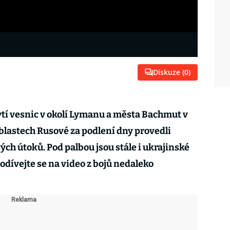
Diskuze (
0
)
ytí vesnic v okolí Lymanu a města Bachmut v
oblastech Rusové za podlení dny provedli
ých útoků. Pod palbou jsou stále i ukrajinské
Podívejte se na video z bojů nedaleko