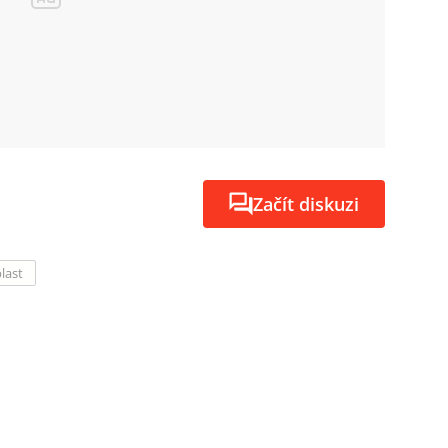
Začít diskuzi
last