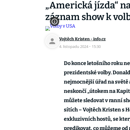
„Americká jízda“ na
záznam show k vol
Vojtěch Kristen - info.cz
4. listopadu 2024
·
15:30
Do konce letošního roku ne
prezidentské volby. Donald
nejmocnější úřad na světě 
neskončí „útokem na Kapito
můžete sledovat v ranní s
sítích – Vojtěch Kristen s 
exkluzivních hostů, se kte
predikovat, co můžeme od 