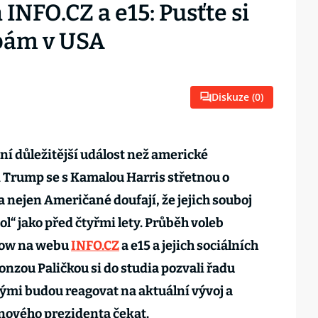
 INFO.CZ a e15: Pusťte si
bám v USA
Diskuze (
0
)
ní důležitější událost než americké
 Trump se s Kamalou Harris střetnou o
a nejen Američané doufají, že jejich souboj
l“ jako před čtyřmi lety. Průběh voleb
how na webu
INFO.CZ
a e15 a jejich sociálních
Honzou Paličkou si do studia pozvali řadu
rými budou reagovat na aktuální vývoj a
nového prezidenta čekat.