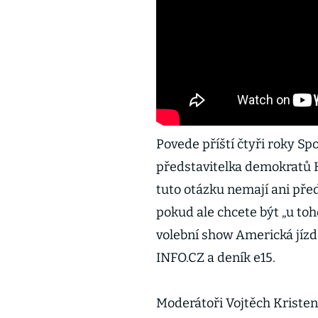
Povede příští čtyři roky S
představitelka demokratů
tuto otázku nemají ani pře
pokud ale chcete být „u toho
volební show Americká jízd
INFO.CZ a deník e15.
Moderátoři Vojtěch Kristen