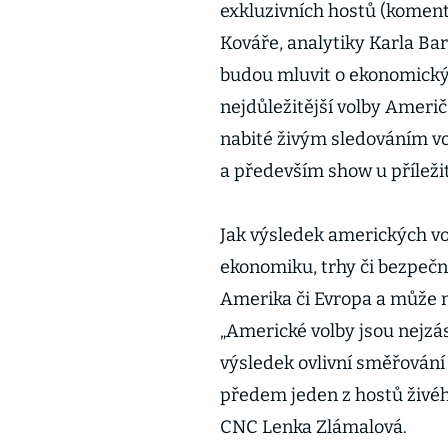
exkluzivních hostů (komen
Kováře, analytiky Karla Bar
budou mluvit o ekonomický
nejdůležitější volby Ameri
nabité živým sledováním v
a především show u příleži
Jak výsledek amerických v
ekonomiku, trhy či bezpeč
Amerika či Evropa a může n
„Americké volby jsou nejzás
výsledek ovlivní směřování 
předem jeden z hostů živ
CNC Lenka Zlámalová.