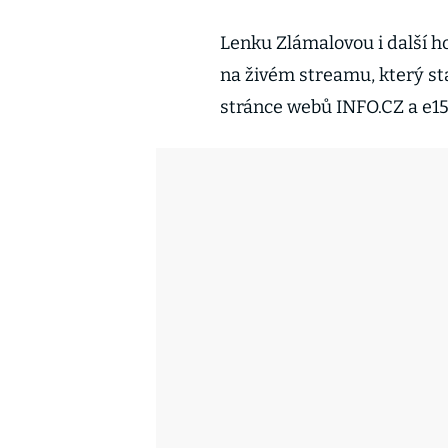
Lenku Zlámalovou i další h
na živém streamu, který sta
stránce webů INFO.CZ a e15 