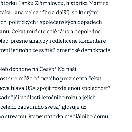
tátorku Lenku Zlámalovou, historika Martina
táka, Jana Železného a další), se kterými
ch, politických i společenských dopadech
čanů. Čekat můžete celé ráno a dopoledne
oleb, přesné analýzy i odlehčené komentáře
tosti jednoho ze svátků americké demokracie.
oleb dopadne na Česko? Na naši
nost? Co může od nového prezidenta čekat
ová hlava USA spojit rozdělenou společnost?
adnější událostí letošního roku a jejich
celého západního světa,“ glosuje už
ého streamu, komentátorka mediálního domu