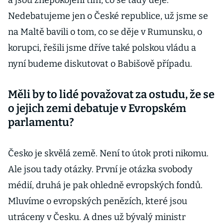
a jsou znepokojeni tím, co se tady děje.
Nedebatujeme jen o České republice, už jsme se
na Maltě bavili o tom, co se děje v Rumunsku, o
korupci, řešili jsme dříve také polskou vládu a
nyní budeme diskutovat o Babišově případu.
Měli by to lidé považovat za ostudu, že se
o jejich zemi debatuje v Evropském
parlamentu?
Česko je skvělá země. Není to útok proti nikomu.
Ale jsou tady otázky. První je otázka svobody
médií, druhá je pak ohledně evropských fondů.
Mluvíme o evropských penězích, které jsou
utráceny v Česku. A dnes už bývalý ministr