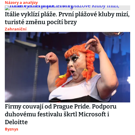
Názory a analýzy
Itálie vyklízí pláže. První plážové kluby mizí,
turisté změnu pocítí brzy
Zahraniční
Firmy couvají od Prague Pride. Podporu
duhovému festivalu škrtl Microsoft i
Deloitte
Byznys