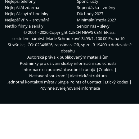
Nejlepší telefony
Spořicí účty
Nejlepší AI zdarma
Superdávka – změny
Nejlepší chytré hodinky
Důchody 2027
Nejlepší VPN – srovnání
Minimální mzda 2027
Netflix filmy a seriály
Senior Pas – slevy
© 2001 - 2026 Copyright
CZECH NEWS CENTER a.s.
se sídlem náměstí Marie Schmolkové 3493/1, 100 00 Praha 10 -
Strašnice, IČO: 02346826, zapsána v OR, sp.zn. B 19490 a dodavatelé
obsahu
Autorská práva k publikovaným materiálům
Podmínky pro užívání služby informační společnosti
Informace o zpracování osobních údajů
Cookies
Nastavení soukromí
Vlastnická struktura
Jednotná kontaktní místa / Single Points of Contact
Etický kodex
Povinně zveřejňované informace