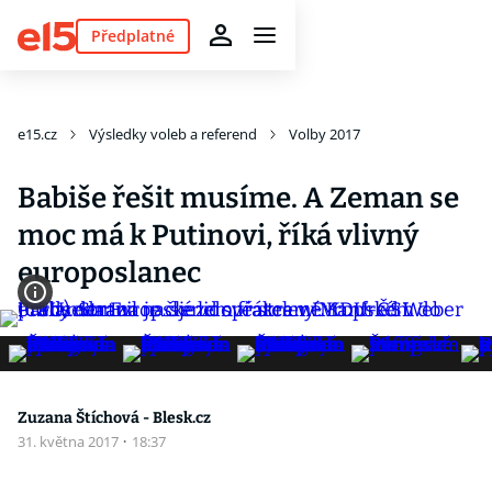
Předplatné
e15.cz
Výsledky voleb a referend
Volby 2017
Babiše řešit musíme. A Zeman se
moc má k Putinovi, říká vlivný
europoslanec
Zuzana Štíchová - Blesk.cz
31. května 2017
·
18:37