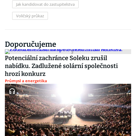
Jak kandidovat do zastupitelstva
Voličský průkaz
Doporučujeme
Potenciální zachránce Soleku zrušil
nabídku. Zadlužené solární společnosti
hrozí konkurz
Průmysl a energetika