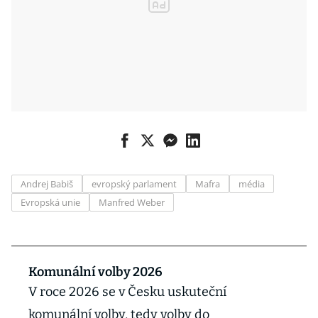
Andrej Babiš
evropský parlament
Mafra
média
Evropská unie
Manfred Weber
Komunální volby 2026
V roce 2026 se v Česku uskuteční
komunální volby, tedy volby do