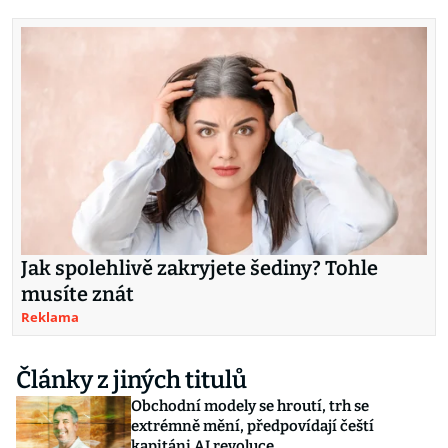
Jak spolehlivě zakryjete šediny? Tohle
musíte znát
Reklama
Články z jiných titulů
Obchodní modely se hroutí, trh se
extrémně mění, předpovídají čeští
kapitáni AI revoluce