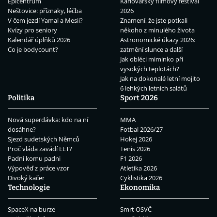
Epicentrum
Karlovarský filmový festival
Neštovice: příznaky, léčba
2026
V čem jezdí Yamal a Mesii?
Znamení, že jste potkali
Kvízy pro seniory
někoho z minulého života
Kalendář úplňků 2026
Astronomické úkazy 2026:
Co je bodycount?
zatmění slunce a další
Jak obléci miminko při
vysokých teplotách?
Jak na dokonalé letní mojito
6 lehkých letních salátů
Politika
Sport 2026
Nová superdávka: kdo na ní
MMA
dosáhne?
Fotbal 2026/27
Sjezd sudetských Němců
Hokej 2026
Proč vláda zavádí EET?
Tenis 2026
Padni komu padni
F1 2026
Výpověď z práce vzor
Atletika 2026
Divoký kačer
Cyklistika 2026
Technologie
Ekonomika
SpaceX na burze
Smrt OSVČ