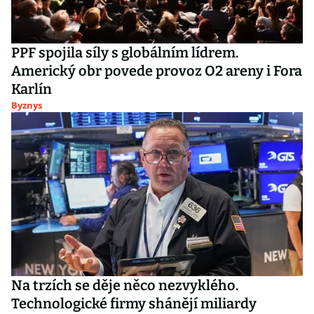
PPF spojila síly s globálním lídrem.
Americký obr povede provoz O2 areny i Fora
Karlín
Byznys
Na trzích se děje něco nezvyklého.
Technologické firmy shánějí miliardy