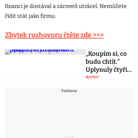
financí je dostával a zároveň utrácel. Nemůžete
řídit stát jako firmu.
Zbytek rozhovoru čtěte zde >>>
„Koupím si, co
budu chtít.“
Uplynuly čtyři
roky od
Archiv
průlomového
interview s
Babišem