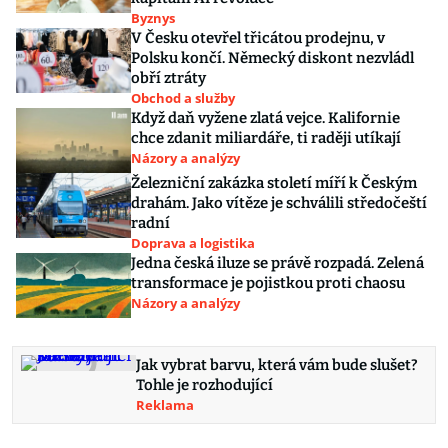
Byznys
V Česku otevřel třicátou prodejnu, v
Polsku končí. Německý diskont nezvládl
obří ztráty
Obchod a služby
Když daň vyžene zlatá vejce. Kalifornie
chce zdanit miliardáře, ti raději utíkají
Názory a analýzy
Železniční zakázka století míří k Českým
drahám. Jako vítěze je schválili středočeští
radní
Doprava a logistika
Jedna česká iluze se právě rozpadá. Zelená
transformace je pojistkou proti chaosu
Názory a analýzy
Jak vybrat barvu, která vám bude slušet?
Tohle je rozhodující
Reklama