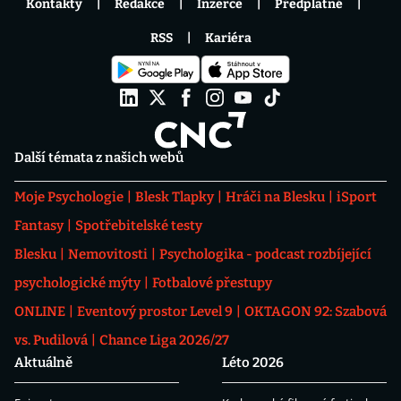
Kontakty
Redakce
Inzerce
Předplatné
RSS
Kariéra
Další témata z našich webů
Moje Psychologie
Blesk Tlapky
Hráči na Blesku
iSport
Fantasy
Spotřebitelské testy
Blesku
Nemovitosti
Psychologika - podcast rozbíjející
psychologické mýty
Fotbalové přestupy
ONLINE
Eventový prostor Level 9
OKTAGON 92: Szabová
vs. Pudilová
Chance Liga 2026/27
Aktuálně
Léto 2026