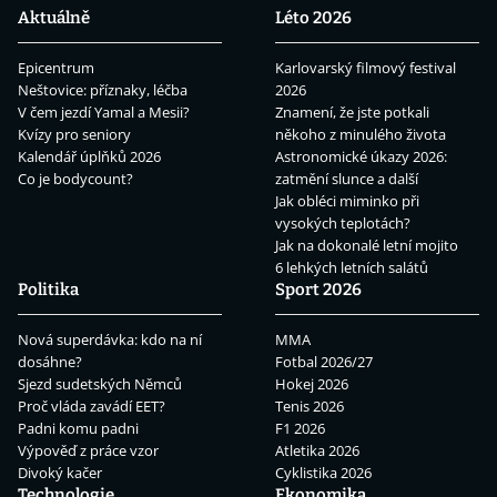
Aktuálně
Léto 2026
Epicentrum
Karlovarský filmový festival
Neštovice: příznaky, léčba
2026
V čem jezdí Yamal a Mesii?
Znamení, že jste potkali
Kvízy pro seniory
někoho z minulého života
Kalendář úplňků 2026
Astronomické úkazy 2026:
Co je bodycount?
zatmění slunce a další
Jak obléci miminko při
vysokých teplotách?
Jak na dokonalé letní mojito
6 lehkých letních salátů
Politika
Sport 2026
Nová superdávka: kdo na ní
MMA
dosáhne?
Fotbal 2026/27
Sjezd sudetských Němců
Hokej 2026
Proč vláda zavádí EET?
Tenis 2026
Padni komu padni
F1 2026
Výpověď z práce vzor
Atletika 2026
Divoký kačer
Cyklistika 2026
Technologie
Ekonomika