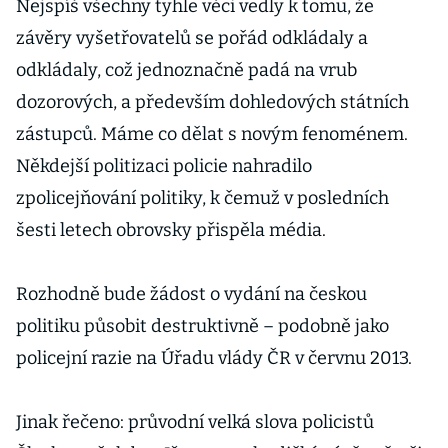
Nejspíš všechny tyhle věci vedly k tomu, že
závěry vyšetřovatelů se pořád odkládaly a
odkládaly, což jednoznačně padá na vrub
dozorových, a především dohledových státních
zástupců. Máme co dělat s novým fenoménem.
Někdejší politizaci policie nahradilo
zpolicejňování politiky, k čemuž v posledních
šesti letech obrovsky přispěla média.
Rozhodně bude žádost o vydání na českou
politiku působit destruktivně – podobně jako
policejní razie na Úřadu vlády ČR v červnu 2013.
Jinak řečeno: průvodní velká slova policistů