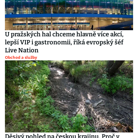
U pražských hal chceme hlavně více akcí,
lepší VIP i gastronomii, říká evropský šéf
Live Nation
Obchod a služby
Děsivý pohled na českou krajinu. Proč v