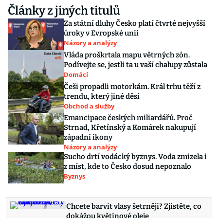
Články z jiných titulů
Za státní dluhy Česko platí čtvrté nejvyšší
úroky v Evropské unii
Názory a analýzy
Vláda proškrtala mapu větrných zón.
Podívejte se, jestli ta u vaší chalupy zůstala
Domácí
Češi propadli motorkám. Král trhu těží z
trendu, který jiné děsí
Obchod a služby
Emancipace českých miliardářů. Proč
Strnad, Křetínský a Komárek nakupují
západní ikony
Názory a analýzy
Sucho drtí vodácký byznys. Voda zmizela i
z míst, kde to Česko dosud nepoznalo
Byznys
Chcete barvit vlasy šetrněji? Zjistěte, co
dokážou květinové oleje