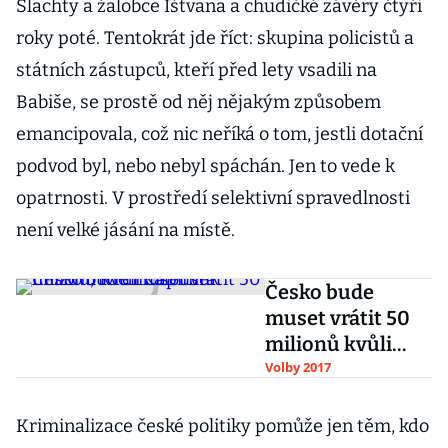
Šlachty a žalobce Ištvana a chudičké závěry čtyři
roky poté. Tentokrát jde říct: skupina policistů a
státních zástupců, kteří před lety vsadili na
Babiše, se prostě od něj nějakým způsobem
emancipovala, což nic neříká o tom, jestli dotační
podvod byl, nebo nebyl spáchán. Jen to vede k
opatrnosti. V prostředí selektivní spravedlnosti
není velké jásání na místě.
Česko bude
muset vrátit 50
milionů kvůli
Čapímu hnízdu,
Volby 2017
tvrdí Kalousek
Kriminalizace české politiky pomůže jen těm, kdo