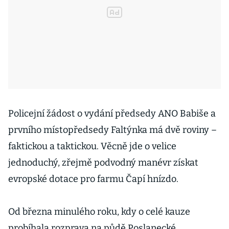
Policejní žádost o vydání předsedy ANO Babiše a
prvního místopředsedy Faltýnka má dvě roviny –
faktickou a taktickou. Věcně jde o velice
jednoduchý, zřejmě podvodný manévr získat
evropské dotace pro farmu Čapí hnízdo.
Od března minulého roku, kdy o celé kauze
probíhala rozprava na půdě Poslanecké