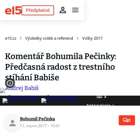
Předplatné
e15.cz
Výsledky voleb a referend
Volby 2017
Komentář Bohumila Pečinky:
Předčasná radost z trestního
stíhání Babiše
3
Fotogalerie
Bohumil Pečinka
0
11. srpna 2017
·
16:41