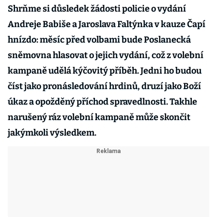
Shrňme si důsledek žádosti policie o vydání
Andreje Babiše a Jaroslava Faltýnka v kauze Čapí
hnízdo: měsíc před volbami bude Poslanecká
sněmovna hlasovat o jejich vydání, což z volební
kampaně udělá kýčovitý příběh. Jedni ho budou
číst jako pronásledování hrdinů, druzí jako Boží
úkaz a opožděný příchod spravedlnosti. Takhle
narušený ráz volební kampaně může skončit
jakýmkoli výsledkem.