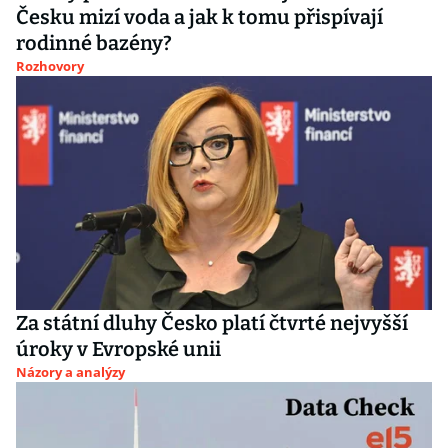
Česku mizí voda a jak k tomu přispívají
rodinné bazény?
Rozhovory
Za státní dluhy Česko platí čtvrté nejvyšší
úroky v Evropské unii
Názory a analýzy