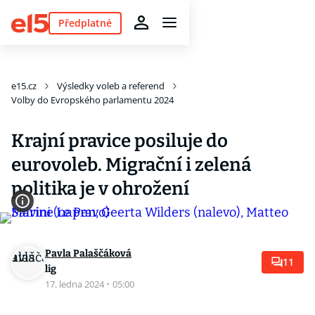
Předplatné
e15.cz
Výsledky voleb a referend
Volby do Evropského parlamentu 2024
Krajní pravice posiluje do
eurovoleb. Migrační i zelená
politika je v ohrožení
Pavla Palaščáková
11
lig
17. ledna 2024
·
05:00