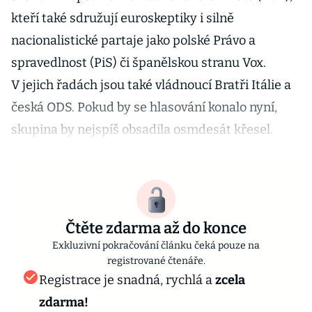
kteří také sdružují euroskeptiky i silně
nacionalistické partaje jako polské Právo a
spravedlnost (PiS) či španělskou stranu Vox.
V jejich řadách jsou také vládnoucí Bratři Itálie a
česká ODS. Pokud by se hlasování konalo nyní,
skupina by nejspíš obsadila osmdesát křesel.
Čtěte zdarma až do konce
Exkluzivní pokračování článku čeká pouze na
registrované čtenáře.
Registrace je snadná, rychlá a
zcela
zdarma!