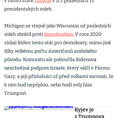
v tomto státě
zvítězili
v 11 z posledních 13
prezidentských voleb.
Michigan se stejně jako Wisconsin od posledních
voleb obrátil proti
demokratům
. V roce 2020
získal Biden tento stát pro demokraty, mimo jiné
díky velkému počtu Američanů arabského
původu. Komunitu ale pobouřila Bidenova
neochvějná podpora Izraele, který válčí v Pásmu
Gazy, a její příslušníci už před volbami varovali, že
k nim buď nepůjdou, nebo hodí svůj hlas
Trumpovi.
Kyjev je
z Trumpova