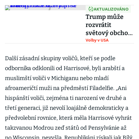
AKTUALIZOVÁNO
Trump může
rozvrátit
světový obchod.
Evropská unie
Volby v USA
mu chce údery
tvrdě vracet
Další zásadní skupiny voličů, kteří se podle
odborníka odklonili od Harrisové, byli arabští a
muslimští voliči v Michiganu nebo mladí
afroameričtí muži na předměstí Filadelfie. „Ani
hispánští voliči, zejména ti narození ve druhé a
třetí generaci, již nevolí loajálně demokraticky a
předvolební rovnice, která měla Harrisové vyhrát
takzvanou Modrou zeď států od Pensylvánie až
po Wisconsin, nevyšla. Republikáni získali jak Bílý