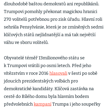
dlouhodobě baštou demokratů ani republikánů.
Trumpovi pomohly překonat magickou hranici
270 volitelů potřebnou pro zisk úřadu. Hlavní roli
sehrála Pensylvánie, která je ze zmíněných sedmi
klíčových států nejlidnatější a má tak největší
váhu ve sboru volitelů.
Obyvatelé téměř 13milionového státu se
k Trumpovi vrátili po osmi letech. Před jeho
vítězstvím v roce 2016
hlasovali
v šesti po sobě
jdoucích prezidentských volbách pro
demokratické kandidáty. Klíčová zastávka na
cestě do Bílého domu byla hlavním bodem
předvolebních
kampaní
Trumpa i jeho soupeřky