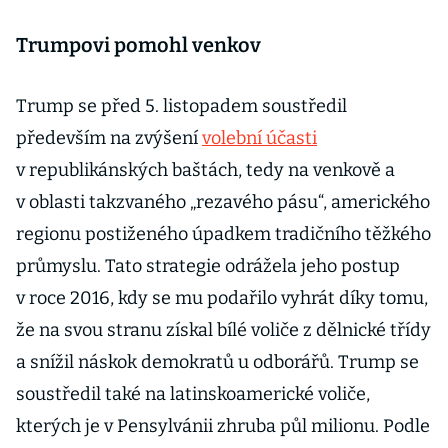
Trumpovi pomohl venkov
Trump se před 5. listopadem soustředil
především na zvýšení
volební účasti
v republikánských baštách, tedy na venkově a
v oblasti takzvaného „rezavého pásu“, amerického
regionu postiženého úpadkem tradičního těžkého
průmyslu. Tato strategie odrážela jeho postup
v roce 2016, kdy se mu podařilo vyhrát díky tomu,
že na svou stranu získal bílé voliče z dělnické třídy
a snížil náskok demokratů u odborářů. Trump se
soustředil také na latinskoamerické voliče,
kterých je v Pensylvánii zhruba půl milionu. Podle