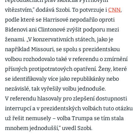
reprodukčních práv skončila Pyrrhovým
vítězstvím,“ dodává Szobi. To potvrzuje i
CNN
,
podle které se Harrisové nepodařilo oproti
Bidenovi ani Clintonové zvýšit podporu mezi
ženami. „V konzervativních státech, jako je
například Missouri, se spolu s prezidentskou
volbou rozhodovalo také v referendu o zmírnění
přísných protipotratových opatření. Ženy, které
se identifikovaly více jako republikánky nebo
nezávislé, tak vyřešily volbu jednoduše.
V referendu hlasovaly pro zlepšení dostupnosti
interrupcí a v prezidentských volbách tuto otázku
už řešit nemusely – volba Trumpa se tím stala
mnohem jednodušší,“ uvedl Szobi.