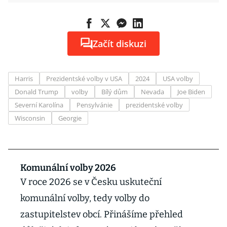
Začít diskuzi
Harris
Prezidentské volby v USA
2024
USA volby
Donald Trump
volby
Bílý dům
Nevada
Joe Biden
Severní Karolína
Pensylvánie
prezidentské volby
Wisconsin
Georgie
Komunální volby 2026
V roce 2026 se v Česku uskuteční
komunální volby, tedy volby do
zastupitelstev obcí. Přinášíme přehled