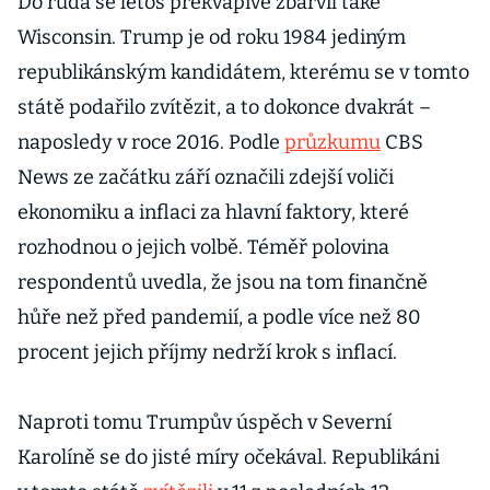
Do ruda se letos překvapivě zbarvil také
Wisconsin. Trump je od roku 1984 jediným
republikánským kandidátem, kterému se v tomto
státě podařilo zvítězit, a to dokonce dvakrát –
naposledy v roce 2016. Podle
průzkumu
CBS
News ze začátku září označili zdejší voliči
ekonomiku a inflaci za hlavní faktory, které
rozhodnou o jejich volbě. Téměř polovina
respondentů uvedla, že jsou na tom finančně
hůře než před pandemií, a podle více než 80
procent jejich příjmy nedrží krok s inflací.
Naproti tomu Trumpův úspěch v Severní
Karolíně se do jisté míry očekával. Republikáni