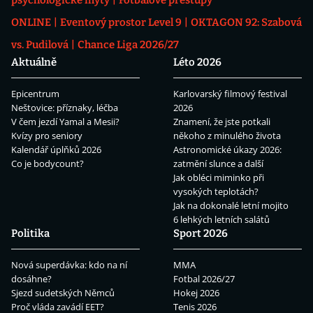
ONLINE
Eventový prostor Level 9
OKTAGON 92: Szabová
vs. Pudilová
Chance Liga 2026/27
Aktuálně
Léto 2026
Epicentrum
Karlovarský filmový festival
Neštovice: příznaky, léčba
2026
V čem jezdí Yamal a Mesii?
Znamení, že jste potkali
Kvízy pro seniory
někoho z minulého života
Kalendář úplňků 2026
Astronomické úkazy 2026:
Co je bodycount?
zatmění slunce a další
Jak obléci miminko při
vysokých teplotách?
Jak na dokonalé letní mojito
6 lehkých letních salátů
Politika
Sport 2026
Nová superdávka: kdo na ní
MMA
dosáhne?
Fotbal 2026/27
Sjezd sudetských Němců
Hokej 2026
Proč vláda zavádí EET?
Tenis 2026