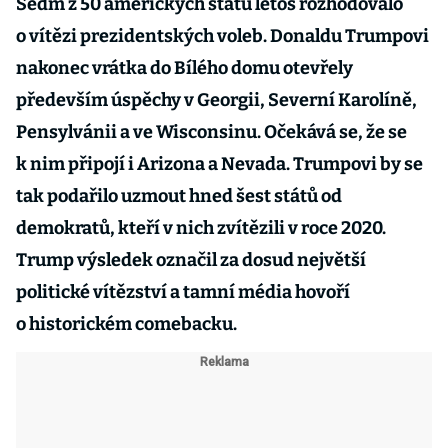
Sedm z 50 amerických států letos rozhodovalo
o vítězi prezidentských voleb. Donaldu Trumpovi
nakonec vrátka do Bílého domu otevřely
především úspěchy v Georgii, Severní Karolíně,
Pensylvánii a ve Wisconsinu. Očekává se, že se
k nim připojí i Arizona a Nevada. Trumpovi by se
tak podařilo uzmout hned šest států od
demokratů, kteří v nich zvítězili v roce 2020.
Trump výsledek označil za dosud největší
politické vítězství a tamní média hovoří
o historickém comebacku.