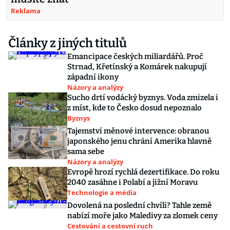
Reklama
Články z jiných titulů
Emancipace českých miliardářů. Proč
Strnad, Křetínský a Komárek nakupují
západní ikony
Názory a analýzy
Sucho drtí vodácký byznys. Voda zmizela i
z míst, kde to Česko dosud nepoznalo
Byznys
Tajemství měnové intervence: obranou
japonského jenu chrání Amerika hlavně
sama sebe
Názory a analýzy
Evropě hrozí rychlá dezertifikace. Do roku
2040 zasáhne i Polabí a jižní Moravu
Technologie a média
Dovolená na poslední chvíli? Tahle země
nabízí moře jako Maledivy za zlomek ceny
Cestování a cestovní ruch