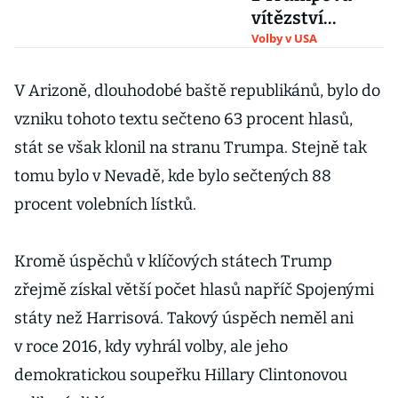
vítězství
vystrašený.
Volby v USA
Doufá, že mu
na poslední
V Arizoně, dlouhodobé baště republikánů, bylo do
chvíli pomůže
vzniku tohoto textu sečteno 63 procent hlasů,
Biden
stát se však klonil na stranu Trumpa. Stejně tak
tomu bylo v Nevadě, kde bylo sečtených 88
procent volebních lístků.
Kromě úspěchů v klíčových státech Trump
zřejmě získal větší počet hlasů napříč Spojenými
státy než Harrisová. Takový úspěch neměl ani
v roce 2016, kdy vyhrál volby, ale jeho
demokratickou soupeřku Hillary Clintonovou