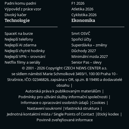
Padni komu padni
F1 2026
Výpověď z práce vzor
Atletika 2026
Divoký kačer
Cyklistika 2026
Technologie
Ekonomika
SpaceX na burze
Smrt OSVČ
Nejlepší telefony
Spořicí účty
Nejlepší AI zdarma
Superdávka – změny
Nejlepší chytré hodinky
Důchody 2027
Nejlepší VPN – srovnání
Minimální mzda 2027
Netflix filmy a seriály
Senior Pas – slevy
© 2001 - 2026 Copyright
CZECH NEWS CENTER a.s.
se sídlem náměstí Marie Schmolkové 3493/1, 100 00 Praha 10 -
Strašnice, IČO: 02346826, zapsána v OR, sp.zn. B 19490 a dodavatelé
obsahu
Autorská práva k publikovaným materiálům
Podmínky pro užívání služby informační společnosti
Informace o zpracování osobních údajů
Cookies
Nastavení soukromí
Vlastnická struktura
Jednotná kontaktní místa / Single Points of Contact
Etický kodex
Povinně zveřejňované informace