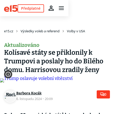
Předplatné
e15.cz
Výsledky voleb a referend
Volby v USA
Aktualizováno
Kolísavé státy se přiklonily k
Trumpovi a poslaly ho do Bílého
domu. Harrisovou zradily ženy
Barbora Kocák
0
6. listopadu 2024
·
20:09