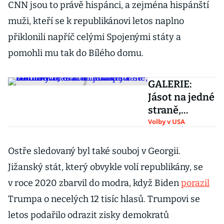
CNN jsou to právě hispánci, a zejména hispánští
muži, kteří se k republikánovi letos naplno
přiklonili napříč celými Spojenými státy a
pomohli mu tak do Bílého domu.
GALERIE:
Jásot na jedné
straně,
smutek na
Volby v USA
druhé.
Podívejte se
Ostře sledovaný byl také souboj v Georgii.
na fotky ze
Jižanský stát, který obvykle volí republikány, se
štábů Trumpa
v roce 2020 zbarvil do modra, když Biden
porazil
a Harrisové
Trumpa o necelých 12 tisíc hlasů. Trumpovi se
letos podařilo odrazit zisky demokratů