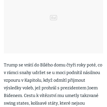
Trump se vrátí do Bílého domu čtyři roky poté, co
v rámci snahy udržet se u moci podnítil násilnou
vzpouru v Kapitolu, když odmítl přijmout
výsledky voleb, jež prohrál s prezidentem Joem
Bidenem. Cestu k vítězství mu umetly takzvané
swing states, kolísavé státy, které nejsou