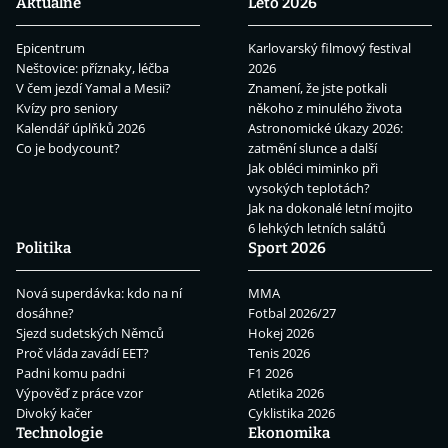
Aktuálně
Léto 2026
Epicentrum
Karlovarský filmový festival
Neštovice: příznaky, léčba
2026
V čem jezdí Yamal a Mesii?
Znamení, že jste potkali
Kvízy pro seniory
někoho z minulého života
Kalendář úplňků 2026
Astronomické úkazy 2026:
Co je bodycount?
zatmění slunce a další
Jak obléci miminko při
vysokých teplotách?
Jak na dokonalé letní mojito
6 lehkých letních salátů
Politika
Sport 2026
Nová superdávka: kdo na ní
MMA
dosáhne?
Fotbal 2026/27
Sjezd sudetských Němců
Hokej 2026
Proč vláda zavádí EET?
Tenis 2026
Padni komu padni
F1 2026
Výpověď z práce vzor
Atletika 2026
Divoký kačer
Cyklistika 2026
Technologie
Ekonomika