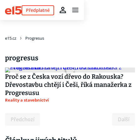
Předplatné
e15.cz
Progresus
progresus
Proč se z Česka vozí dřevo do Rakouska?
Dřevostavbu chtějí i Češi, říká manažerka z
Progresusu
Reality a stavebnictví
Předchozí
Další