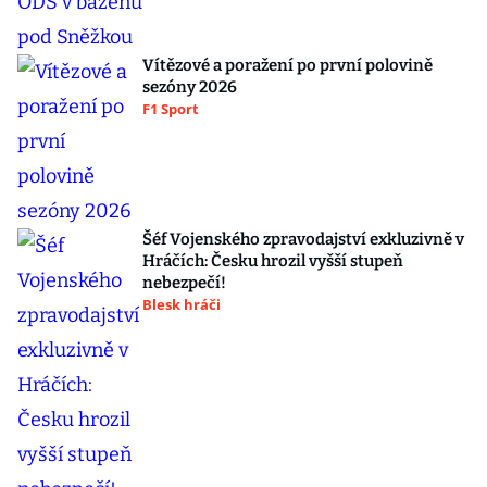
Vítězové a poražení po první polovině
sezóny 2026
F1 Sport
Šéf Vojenského zpravodajství exkluzivně v
Hráčích: Česku hrozil vyšší stupeň
nebezpečí!
Blesk hráči