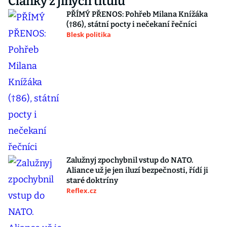
Články z jiných titulů
PŘÍMÝ PŘENOS: Pohřeb Milana Knížáka
(†86), státní pocty i nečekaní řečníci
Blesk politika
Zalužnyj zpochybnil vstup do NATO.
Aliance už je jen iluzí bezpečnosti, řídí ji
staré doktríny
Reflex.cz