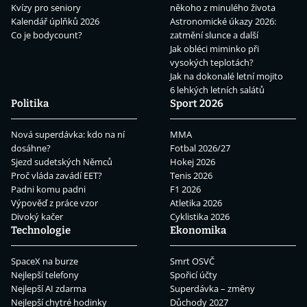
Kvízy pro seniory
někoho z minulého života
Kalendář úplňků 2026
Astronomické úkazy 2026:
Co je bodycount?
zatmění slunce a další
Jak obléci miminko při
vysokých teplotách?
Jak na dokonalé letní mojito
6 lehkých letních salátů
Politika
Sport 2026
Nová superdávka: kdo na ní
MMA
dosáhne?
Fotbal 2026/27
Sjezd sudetských Němců
Hokej 2026
Proč vláda zavádí EET?
Tenis 2026
Padni komu padni
F1 2026
Výpověď z práce vzor
Atletika 2026
Divoký kačer
Cyklistika 2026
Technologie
Ekonomika
SpaceX na burze
Smrt OSVČ
Nejlepší telefony
Spořicí účty
Nejlepší AI zdarma
Superdávka – změny
Nejlepší chytré hodinky
Důchody 2027