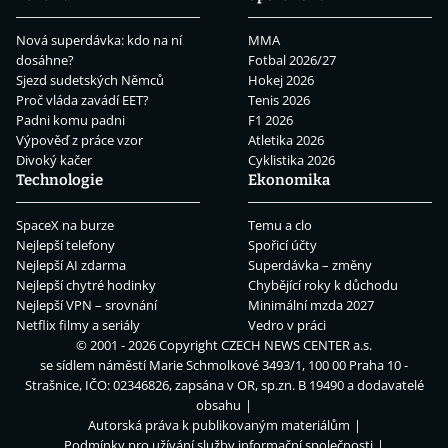
Nová superdávka: kdo na ní
MMA
dosáhne?
Fotbal 2026/27
Sjezd sudetských Němců
Hokej 2026
Proč vláda zavádí EET?
Tenis 2026
Padni komu padni
F1 2026
Výpověď z práce vzor
Atletika 2026
Divoký kačer
Cyklistika 2026
Technologie
Ekonomika
SpaceX na burze
Temu a clo
Nejlepší telefony
Spořicí účty
Nejlepší AI zdarma
Superdávka – změny
Nejlepší chytré hodinky
Chybějící roky k důchodu
Nejlepší VPN – srovnání
Minimální mzda 2027
Netflix filmy a seriály
Vedro v práci
© 2001 - 2026 Copyright
CZECH NEWS CENTER a.s.
se sídlem náměstí Marie Schmolkové 3493/1, 100 00 Praha 10 -
Strašnice, IČO: 02346826, zapsána v OR, sp.zn. B 19490 a dodavatelé
obsahu
Autorská práva k publikovaným materiálům
Podmínky pro užívání služby informační společnosti