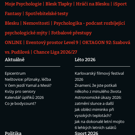
Moje Psychologie
Blesk Tlapky
Hráči na Blesku
iSport
Fantasy
Spotřebitelské testy
Blesku
Nemovitosti
Psychologika - podcast rozbíjející
psychologické mýty
Fotbalové přestupy
ONLINE
Eventový prostor Level 9
OKTAGON 92: Szabová
vs. Pudilová
Chance Liga 2026/27
Aktuálně
Léto 2026
Epicentrum
Karlovarský filmový festival
Neštovice: příznaky, léčba
2026
V čem jezdí Yamal a Mesii?
Znamení, že jste potkali
Kvízy pro seniory
někoho z minulého života
Kalendář úplňků 2026
Astronomické úkazy 2026:
Co je bodycount?
zatmění slunce a další
Jak obléci miminko při
vysokých teplotách?
Jak na dokonalé letní mojito
6 lehkých letních salátů
Politika
Sport 2026