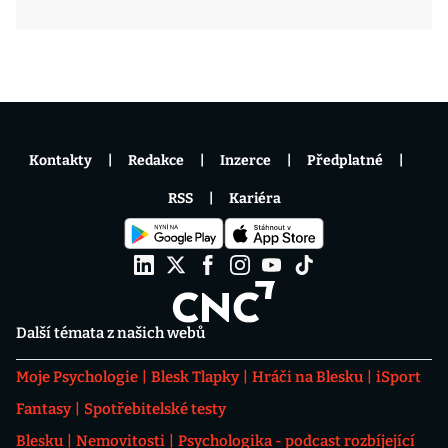
Kontakty
Redakce
Inzerce
Předplatné
RSS
Kariéra
Další témata z našich webů
Moje Psychologie
Blesk Tlapky
Hráči na Blesku
iSport
Fantasy
Spotřebitelské testy
Blesku
Nemovitosti
Psychologika - podcast rozbíjející