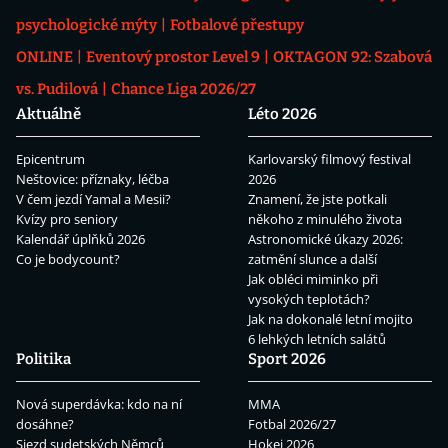
psychologické mýty
Fotbalové přestupy
ONLINE
Eventový prostor Level 9
OKTAGON 92: Szabová
vs. Pudilová
Chance Liga 2026/27
Aktuálně
Léto 2026
Epicentrum
Karlovarský filmový festival
Neštovice: příznaky, léčba
2026
V čem jezdí Yamal a Mesii?
Znamení, že jste potkali
Kvízy pro seniory
někoho z minulého života
Kalendář úplňků 2026
Astronomické úkazy 2026:
Co je bodycount?
zatmění slunce a další
Jak obléci miminko při
vysokých teplotách?
Jak na dokonalé letní mojito
6 lehkých letních salátů
Politika
Sport 2026
Nová superdávka: kdo na ní
MMA
dosáhne?
Fotbal 2026/27
Sjezd sudetských Němců
Hokej 2026