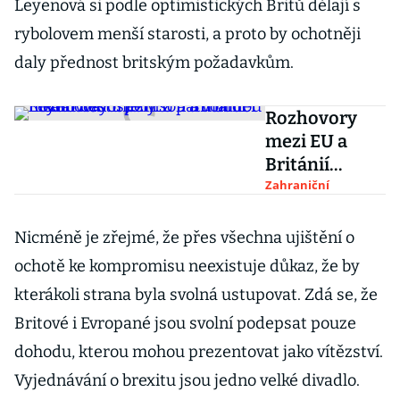
Leyenová si podle optimistických Britů dělají s
rybolovem menší starosti, a proto by ochotněji
daly přednost britským požadavkům.
Rozhovory
mezi EU a
Británií
nikam
Zahraniční
nedospěly. Z
patu budou
Nicméně je zřejmé, že přes všechna ujištění o
hledat cestu
ochotě ke kompromisu neexistuje důkaz, že by
Johnson a
kterákoli strana byla svolná ustupovat. Zdá se, že
von der
Britové i Evropané jsou svolní podepsat pouze
Leyenová
dohodu, kterou mohou prezentovat jako vítězství.
Vyjednávání o brexitu jsou jedno velké divadlo.