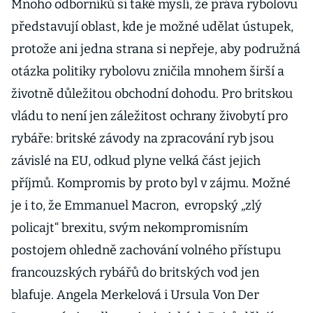
však přetrvá
Mnoho odborníků si také myslí, že práva rybolovu
představují oblast, kde je možné udělat ústupek,
protože ani jedna strana si nepřeje, aby podružná
otázka politiky rybolovu zničila mnohem širší a
životně důležitou obchodní dohodu. Pro britskou
vládu to není jen záležitost ochrany živobytí pro
rybáře: britské závody na zpracování ryb jsou
závislé na EU, odkud plyne velká část jejich
příjmů. Kompromis by proto byl v zájmu. Možné
je i to, že Emmanuel Macron, evropský „zlý
policajt“ brexitu, svým nekompromisním
postojem ohledně zachování volného přístupu
francouzských rybářů do britských vod jen
blafuje. Angela Merkelová i Ursula Von Der