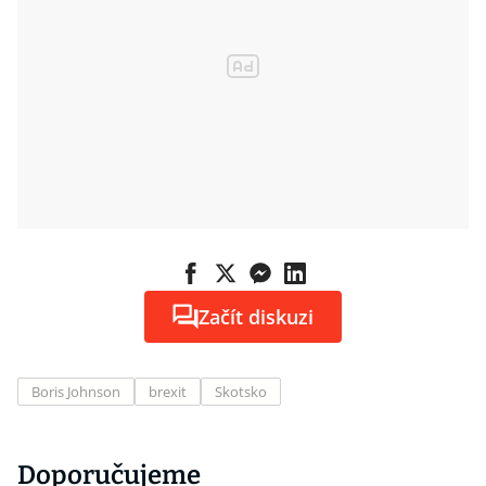
Začít diskuzi
Boris Johnson
brexit
Skotsko
Doporučujeme