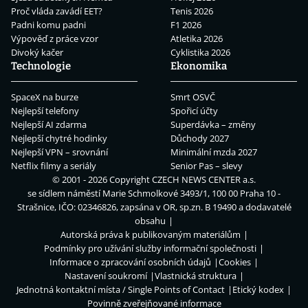
Proč vláda zavádí EET?
Tenis 2026
Padni komu padni
F1 2026
Výpověď z práce vzor
Atletika 2026
Divoký kačer
Cyklistika 2026
Technologie
Ekonomika
SpaceX na burze
Smrt OSVČ
Nejlepší telefony
Spořicí účty
Nejlepší AI zdarma
Superdávka – změny
Nejlepší chytré hodinky
Důchody 2027
Nejlepší VPN – srovnání
Minimální mzda 2027
Netflix filmy a seriály
Senior Pas – slevy
© 2001 - 2026 Copyright
CZECH NEWS CENTER a.s.
se sídlem náměstí Marie Schmolkové 3493/1, 100 00 Praha 10 -
Strašnice, IČO: 02346826, zapsána v OR, sp.zn. B 19490 a dodavatelé
obsahu
Autorská práva k publikovaným materiálům
Podmínky pro užívání služby informační společnosti
Informace o zpracování osobních údajů
Cookies
Nastavení soukromí
Vlastnická struktura
Jednotná kontaktní místa / Single Points of Contact
Etický kodex
Povinně zveřejňované informace