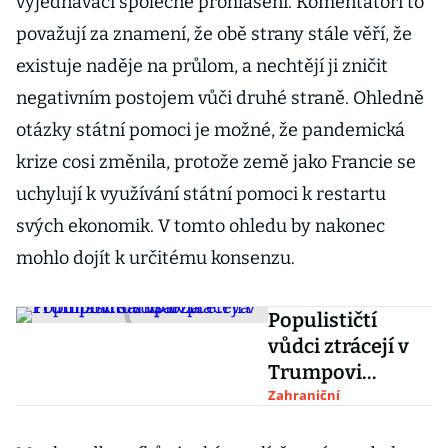
vyjednávači společné prohlášení. Komentátoři to
považují za znamení, že obě strany stále věří, že
existuje naděje na průlom, a nechtějí ji zničit
negativním postojem vůči druhé straně. Ohledně
otázky státní pomoci je možné, že pandemická
krize cosi změnila, protože země jako Francie se
uchylují k využívání státní pomoci k restartu
svých ekonomik. V tomto ohledu by nakonec
mohlo dojít k určitému konsenzu.
Populističtí
vůdci ztrácejí v
Trumpovi
šampiona.
Zahraniční
Trumpismus