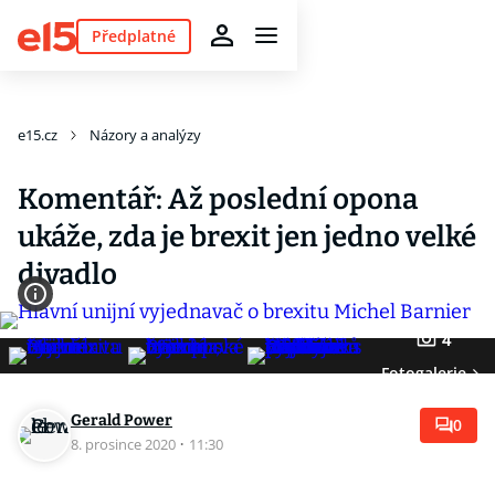
Předplatné
e15.cz
Názory a analýzy
Komentář: Až poslední opona
ukáže, zda je brexit jen jedno velké
divadlo
4
Fotogalerie
Gerald Power
0
8. prosince 2020
·
11:30