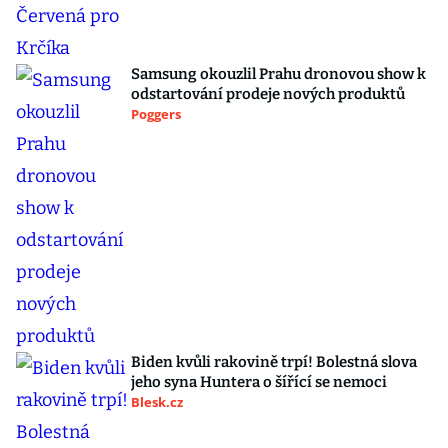
Samsung okouzlil Prahu dronovou show k
odstartování prodeje nových produktů
Poggers
Biden kvůli rakovině trpí! Bolestná slova
jeho syna Huntera o šířící se nemoci
Blesk.cz