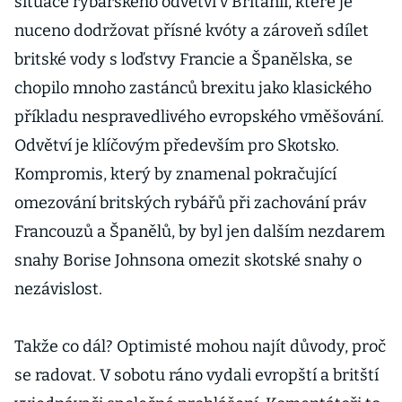
situace rybářského odvětví v Británii, které je
nuceno dodržovat přísné kvóty a zároveň sdílet
britské vody s loďstvy Francie a Španělska, se
chopilo mnoho zastánců brexitu jako klasického
příkladu nespravedlivého evropského vměšování.
Odvětví je klíčovým především pro Skotsko.
Kompromis, který by znamenal pokračující
omezování britských rybářů při zachování práv
Francouzů a Španělů, by byl jen dalším nezdarem
snahy Borise Johnsona omezit skotské snahy o
nezávislost.
Takže co dál? Optimisté mohou najít důvody, proč
se radovat. V sobotu ráno vydali evropští a britští