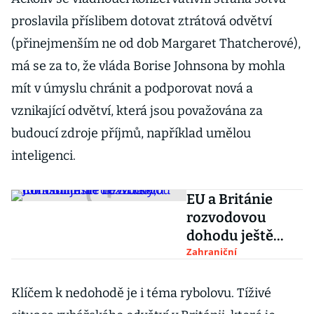
proslavila příslibem dotovat ztrátová odvětví
(přinejmenším ne od dob Margaret Thatcherové),
má se za to, že vláda Borise Johnsona by mohla
mít v úmyslu chránit a podporovat nová a
vznikající odvětví, která jsou považována za
budoucí zdroje příjmů, například umělou
inteligenci.
EU a Británie
rozvodovou
dohodu ještě
nevzdaly,
Zahraniční
Johnson míří do
Bruselu
Klíčem k nedohodě je i téma rybolovu. Tíživé