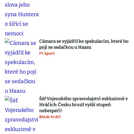
Câmara se vyjádřil ke spekulacím, které ho
pojí se sedačkou u Haasu
F1 Sport
Šéf Vojenského zpravodajství exkluzivně v
Hráčích: Česku hrozil vyšší stupeň
nebezpečí!
Blesk hráči