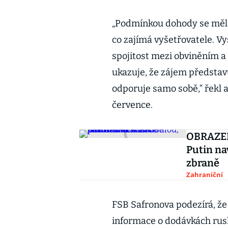
„Podmínkou dohody se mělo 
co zajímá vyšetřovatele. V
spojitost mezi obviněním a
ukazuje, že zájem představu
odporuje samo sobě,“ řekl 
července.
OBRAZEM:
Putin na
zbraně
Zahraniční
FSB Safronova podezírá, že 
informace o dodávkách rusk