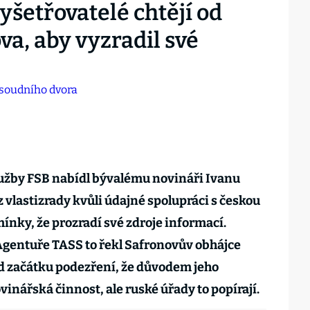
yšetřovatelé chtějí od
a, aby vyzradil své
lužby FSB nabídl bývalému novináři Ivanu
vlastizrady kvůli údajné spolupráci s českou
nky, že prozradí své zdroje informací.
Agentuře TASS to řekl Safronovův obhájce
od začátku podezření, že důvodem jeho
inářská činnost, ale ruské úřady to popírají.