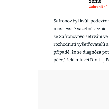
země
Zahraniční
Safronov byl kvůli podezře
moskevské vazební věznici
že Safronovovo setrvání ve 
rozhodnutí vyšetřovatelů a
případě, že se diagnóza pot
péče,“ řekl mluvčí Dmitrij P