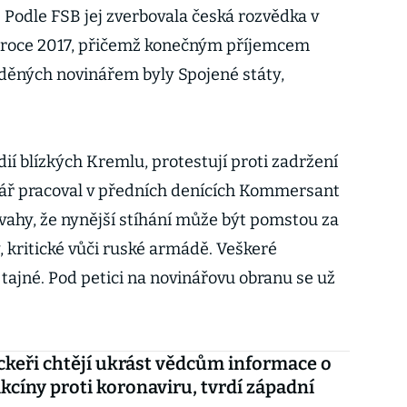
 Podle FSB jej zverbovala česká rozvědka v
l v roce 2017, přičemž konečným příjemcem
děných novinářem byly Spojené státy,
édií blízkých Kremlu, protestují proti zadržení
nář pracoval v předních denících Kommersant
úvahy, že nynější stíhání může být pomstou za
, kritické vůči ruské armádě. Veškeré
tajné. Pod petici na novinářovu obranu se už
ckeři chtějí ukrást vědcům informace o
akcíny proti koronaviru, tvrdí západní