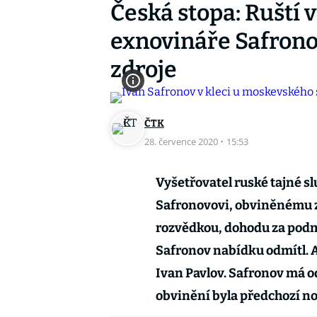
Česká stopa: Ruští v
exnovináře Safronov
zdroje
ČTK
28. července 2020
·
15:53
Vyšetřovatel ruské tajné s
Safronovovi, obviněnému z 
rozvědkou, dohodu za podmí
Safronov nabídku odmítl. 
Ivan Pavlov. Safronov má 
obvinění byla předchozí nov