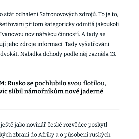
stát odhalení Safronovových zdrojů. To je to,
yšetřování přitom kategoricky odmítá jakoukoli
 Ivanovou novinářskou činností. A tady se
jí jeho zdroje informací. Tady vyšetřování
advokát. Nabídka dohody podle něj zazněla 13.
 Rusko se pochlubilo svou flotilou,
víc slíbil námořníkům nové jaderné
ještě jako novinář české rozvědce poskytl
ých zbraní do Afriky a o působení ruských