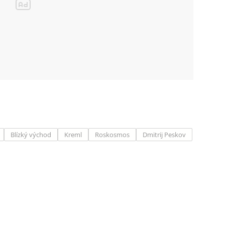
Blízký východ
Kreml
Roskosmos
Dmitrij Peskov