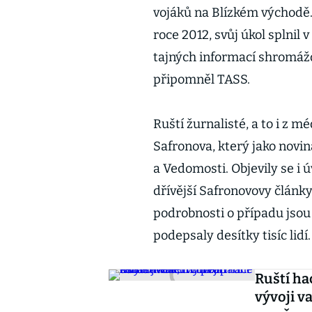
vojáků na Blízkém východě.
roce 2012, svůj úkol splni
tajných informací shromáž
připomněl TASS.
Ruští žurnalisté, a to i z m
Safronova, který jako novi
a Vedomosti. Objevily se i 
dřívější Safronovovy články
podrobnosti o případu jsou 
podepsaly desítky tisíc lidí.
Ruští ha
vývoji v