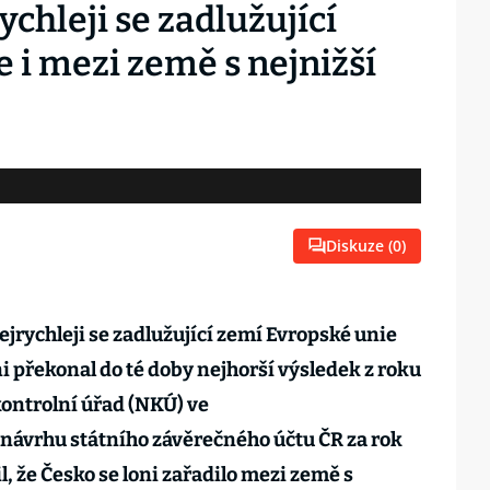
ychleji se zadlužující
e i mezi země s nejnižší
Diskuze (
0
)
ejrychleji se zadlužující zemí Evropské unie
i překonal do té doby nejhorší výsledek z roku
kontrolní úřad (NKÚ) ve
návrhu státního závěrečného účtu ČR za rok
, že Česko se loni zařadilo mezi země s