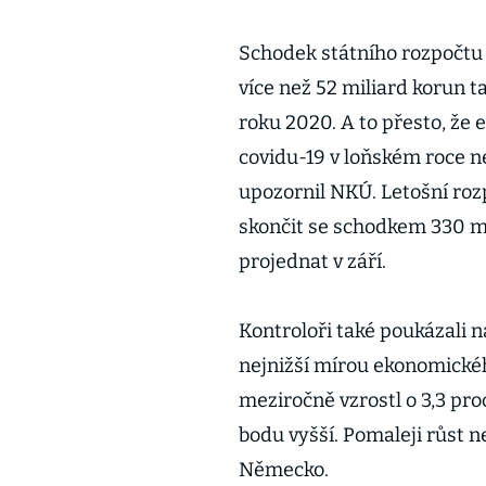
Schodek státního rozpočtu 
více než 52 miliard korun t
roku 2020. A to přesto, že 
covidu-19 v loňském roce n
upozornil NKÚ. Letošní roz
skončit se schodkem 330 m
projednat v září.
Kontroloři také poukázali n
nejnižší mírou ekonomické
meziročně vzrostl o 3,3 pro
bodu vyšší. Pomaleji růst 
Německo.