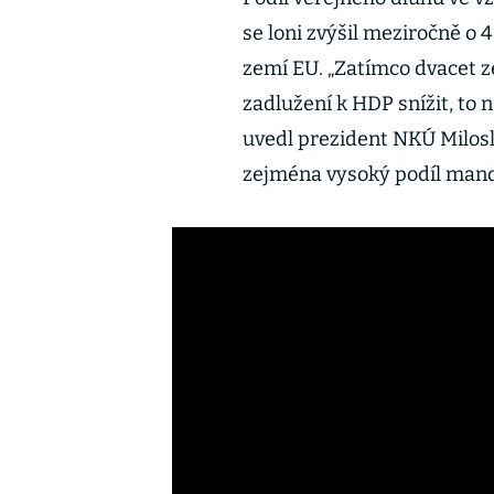
se loni zvýšil meziročně o 
zemí EU. „Zatímco dvacet z
zadlužení k HDP snížit, to n
uvedl prezident NKÚ Milosl
zejména vysoký podíl mand