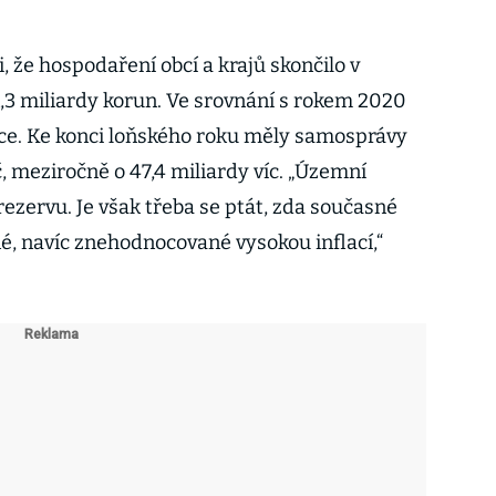
, že hospodaření obcí a krajů skončilo v
,3 miliardy korun. Ve srovnání s rokem 2020
více. Ke konci loňského roku měly samosprávy
, meziročně o 47,4 miliardy víc. „Územní
rezervu. Je však třeba se ptát, zda současné
é, navíc znehodnocované vysokou inflací,“