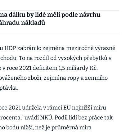
i na dálku by lidé měli podle návrhu
náhradu nákladů
u HDP zabránilo zejména meziročně výrazně
bchodu. To na rozdíl od vysokých přebytků v
 v roce 2021 deficitem 1,5 miliardy Kč.
ováženého zboží, zejména ropy a zemního
optávka.
roce 2021 udržela v rámci EU nejnižší míru
rocenta,“ uvádí NKÚ. Podíl lidí bez práce tak
ho bodu nižší, než je průměrná míra