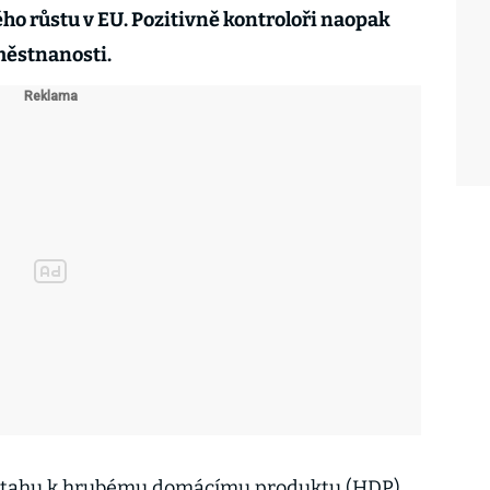
o růstu v EU. Pozitivně kontroloři naopak
městnanosti.
 vztahu k hrubému domácímu produktu (HDP)