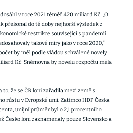
dosáhl v roce 2021 téměř 420 miliard Kč. „O
ak překonal do té doby nejhorší výsledek z
ekonomické restrikce související s pandemií
edosahovaly takové míry jako v roce 2020,“
počet by měl podle vládou schválené novely
iliard Kč. Sněmovna by novelu rozpočtu měla
a to, že se ČR loni zařadila mezi země s
ho růstu v Evropské unii. Zatímco HDP Česka
centa, unijní průměr byl o 2,1 procentního
než Česko loni zaznamenaly pouze Slovensko a