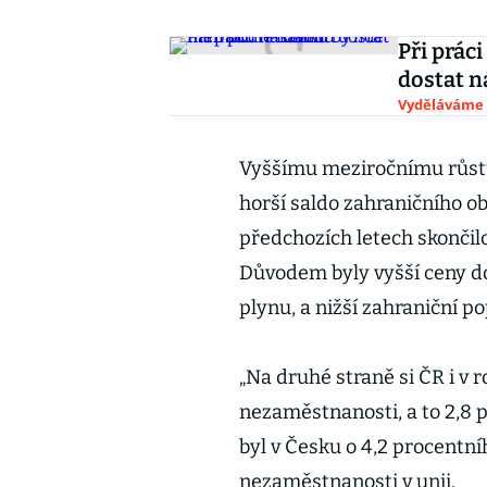
Při prác
dostat 
Vyděláváme
Vyššímu meziročnímu růst
horší saldo zahraničního o
předchozích letech skončilo
Důvodem byly vyšší ceny d
plynu, a nižší zahraniční p
„Na druhé straně si ČR i v 
nezaměstnanosti, a to 2,8 p
byl v Česku o 4,2 procentní
nezaměstnanosti v unii.