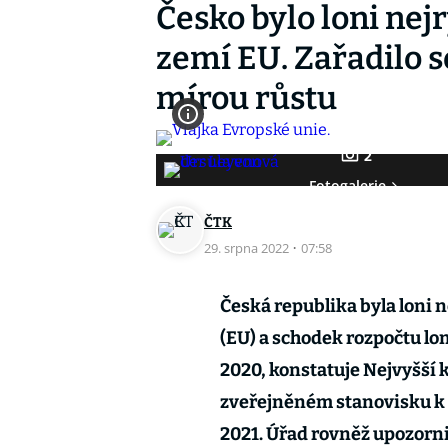
Česko bylo loni nejr
zemí EU. Zařadilo s
mírou růstu
2
Fotogalerie
ČTK
29. srpna 2022
·
07:58
Česká republika byla loni n
(EU) a schodek rozpočtu lon
2020, konstatuje Nejvyšší 
zveřejněném stanovisku k 
2021. Úřad rovněž upozornil