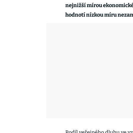
nejnižší mírou ekonomickéh
hodnotí nízkou míru neza
Podíl veřejného dluhu ve