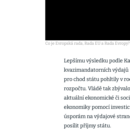
Co je Evropská rada, Rada EU a Rada Evropy?
Lepšímu výsledku podle Ka
kvazimandatorních výdajů 
pro chod státu pohltily v r
rozpočtu. Vládě tak zbývalo
aktuální ekonomické či soc
ekonomiky pomocí investic
úsporám na výdajové stran
posílit příjmy státu.