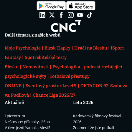
Další témata z našich webů
Moje Psychologie
Blesk Tlapky
Hráči na Blesku
iSport
Fantasy
Spotřebitelské testy
Blesku
Nemovitosti
Psychologika - podcast rozbíjející
psychologické mýty
Fotbalové přestupy
ONLINE
Eventový prostor Level 9
OKTAGON 92: Szabová
vs. Pudilová
Chance Liga 2026/27
Aktuálně
Léto 2026
Epicentrum
Karlovarský filmový festival
Neštovice: příznaky, léčba
2026
V čem jezdí Yamal a Mesii?
Znamení, že jste potkali