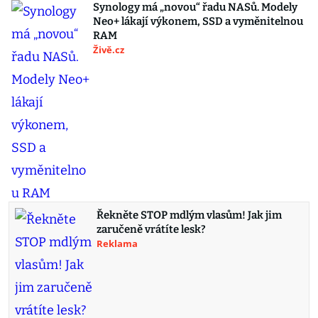
Synology má „novou“ řadu NASů. Modely
Neo+ lákají výkonem, SSD a vyměnitelnou
RAM
Živě.cz
Řekněte STOP mdlým vlasům! Jak jim
zaručeně vrátíte lesk?
Reklama