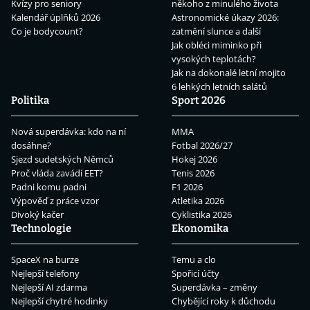
Kvízy pro seniory
někoho z minulého života
Kalendář úplňků 2026
Astronomické úkazy 2026:
Co je bodycount?
zatmění slunce a další
Jak obléci miminko při
vysokých teplotách?
Jak na dokonalé letní mojito
6 lehkých letních salátů
Politika
Sport 2026
Nová superdávka: kdo na ní
MMA
dosáhne?
Fotbal 2026/27
Sjezd sudetských Němců
Hokej 2026
Proč vláda zavádí EET?
Tenis 2026
Padni komu padni
F1 2026
Výpověď z práce vzor
Atletika 2026
Divoký kačer
Cyklistika 2026
Technologie
Ekonomika
SpaceX na burze
Temu a clo
Nejlepší telefony
Spořicí účty
Nejlepší AI zdarma
Superdávka – změny
Nejlepší chytré hodinky
Chybějící roky k důchodu