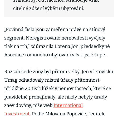
standardy. Odvrácenou stranou je však
citelné zúžení výběru ubytování.
„Povinná čísla jsou zaměřena právě na stínový
segment. Neregistrované nemovitosti vyvíjely
tlak na trh,“ zdůraznila Lorena Jon, předsedkyně
Asociace rodinného ubytování v Istrijské župě.
Rozsah šedé zóny byl přitom velký. Jen v letovisku
Umag odhadovaly místní úřady přítomnost
přibližně 20 tisíc lůžek v nemovitostech, které se
pravidelně pronajímaly, ale nikdy nebyly úřady
zaevidovány, píše web
International
Investment
. Podle Milovana Popoviće, ředitele