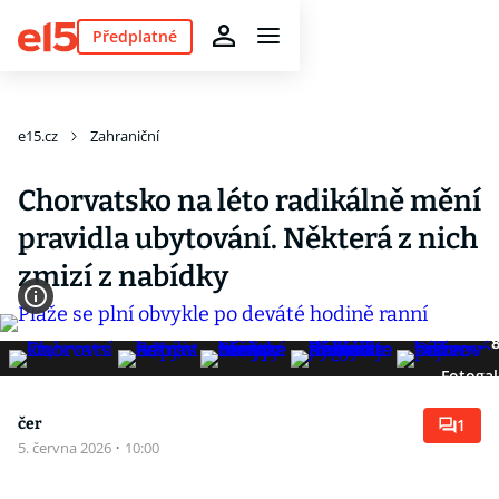
Předplatné
e15.cz
Zahraniční
Chorvatsko na léto radikálně mění
pravidla ubytování. Některá z nich
zmizí z nabídky
Fotogal
čer
1
5. června 2026
·
10:00