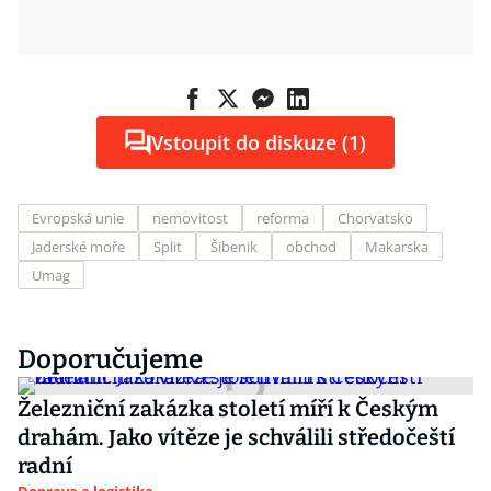
Vstoupit do diskuze (1)
Evropská unie
nemovitost
reforma
Chorvatsko
Jaderské moře
Split
Šibenik
obchod
Makarska
Umag
Doporučujeme
Železniční zakázka století míří k Českým
drahám. Jako vítěze je schválili středočeští
radní