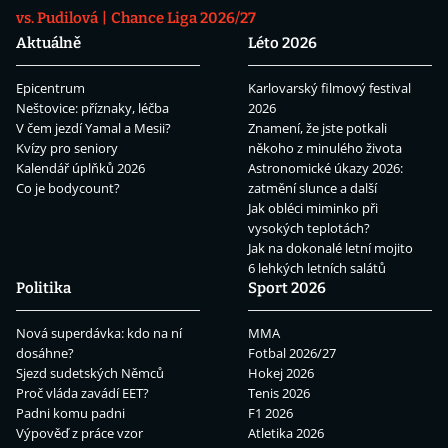
vs. Pudilová
Chance Liga 2026/27
Aktuálně
Léto 2026
Epicentrum
Karlovarský filmový festival
Neštovice: příznaky, léčba
2026
V čem jezdí Yamal a Mesii?
Znamení, že jste potkali
Kvízy pro seniory
někoho z minulého života
Kalendář úplňků 2026
Astronomické úkazy 2026:
Co je bodycount?
zatmění slunce a další
Jak obléci miminko při
vysokých teplotách?
Jak na dokonalé letní mojito
6 lehkých letních salátů
Politika
Sport 2026
Nová superdávka: kdo na ní
MMA
dosáhne?
Fotbal 2026/27
Sjezd sudetských Němců
Hokej 2026
Proč vláda zavádí EET?
Tenis 2026
Padni komu padni
F1 2026
Výpověď z práce vzor
Atletika 2026