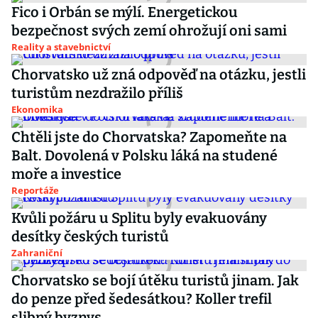
Fico i Orbán se mýlí. Energetickou
bezpečnost svých zemí ohrožují oni sami
Reality a stavebnictví
Chorvatsko už zná odpověď na otázku, jestli
turistům nezdražilo příliš
Ekonomika
Chtěli jste do Chorvatska? Zapomeňte na
Balt. Dovolená v Polsku láká na studené
moře a investice
Reportáže
Kvůli požáru u Splitu byly evakuovány
desítky českých turistů
Zahraniční
Chorvatsko se bojí útěku turistů jinam. Jak
do penze před šedesátkou? Koller trefil
slibný byznys