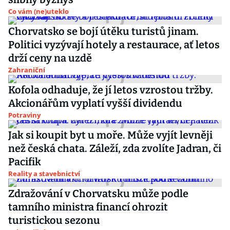
Co vám (ne)uteklo
Chorvatsko se bojí útěku turistů jinam.
Politici vyzývají hotely a restaurace, ať letos
drží ceny na uzdě
Zahraniční
Kofola odhaduje, že jí letos vzrostou tržby.
Akcionářům vyplatí vyšší dividendu
Potraviny
Jak si koupit byt u moře. Může vyjít levněji
než česká chata. Záleží, zda zvolíte Jadran, či
Pacifik
Reality a stavebnictví
Zdražování v Chorvatsku může podle
tamního ministra financí ohrozit
turistickou sezonu