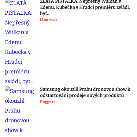
ZLATÁ PÍŠŤALKA: Nepřesný Wulkan v
Edenu, Kubečka v Hradci premiéru zvládl,
byť…
iSport.cz
Samsung okouzlil Prahu dronovou show k
odstartování prodeje nových produktů
Poggers