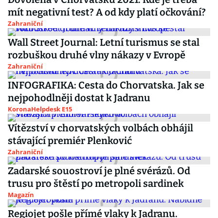
mít negativní test? A od kdy platí očkování?
Zahraniční
Wall Street Journal: Letní turismus se stal
rozbuškou druhé vlny nákazy v Evropě
Zahraniční
INFOGRAFIKA: Cesta do Chorvatska. Jak se
nejpohodlněji dostat k Jadranu
KoronaHelpdesk E15
Vítězství v chorvatských volbách obhájil
stávající premiér Plenković
Zahraniční
Zadarské souostroví je plné svérázů. Od
trusu pro štěstí po metropoli sardinek
Magazín
Regiojet pošle přímé vlaky k Jadranu.