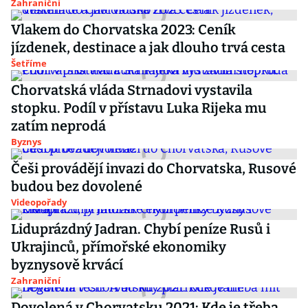
Zahraniční
Vlakem do Chorvatska 2023: Ceník
jízdenek, destinace a jak dlouho trvá cesta
Šetříme
Chorvatská vláda Strnadovi vystavila
stopku. Podíl v přístavu Luka Rijeka mu
zatím neprodá
Byznys
Češi provádějí invazi do Chorvatska, Rusové
budou bez dovolené
Videopořady
Liduprázdný Jadran. Chybí peníze Rusů i
Ukrajinců, přímořské ekonomiky
byznysově krvácí
Zahraniční
Dovolená v Chorvatsku 2021: Kde je třeba