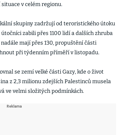
í situace v celém regionu.
kální skupiny zadržují od teroristického útoku
m útočníci zabili přes 1100 lidí a dalších zhruba
h nadále mají přes 130, propuštění části
hnout při týdenním příměří v listopadu.
ovnal se zemí velké části Gazy, kde o život
tšina z 2,3 milionu zdejších Palestinců musela
vá ve velmi složitých podmínkách.