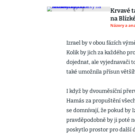
Krvavé t
na Blíz
Názory a ana
Izrael by v obou fázích vým
Kolik by jich za každého p
dojednat, ale vyjednavači t
také umožnila přísun větš
I když by dvouměsíční přer
Hamás za propuštění všech 
se domnívají, že pokud by I
pravděpodobně by ji poté n
poskytlo prostor pro další 