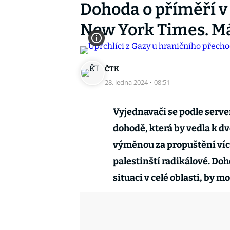
Dohoda o příměří v G
New York Times. Má
ČTK
28. ledna 2024
·
08:51
Vyjednavači se podle serve
dohodě, která by vedla k 
výměnou za propuštění více
palestinští radikálové. Do
situaci v celé oblasti, by m