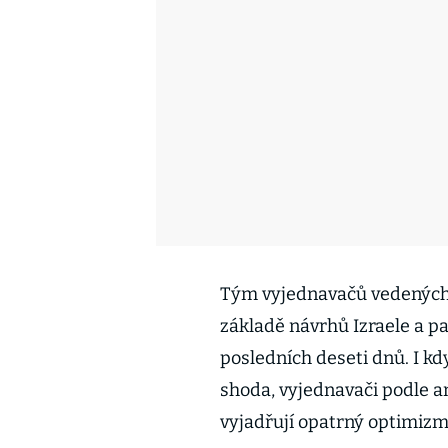
Tým vyjednavačů vedených
základě návrhů Izraele a p
posledních deseti dnů. I k
shoda, vyjednavači podle a
vyjadřují opatrný optimizmu