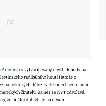
 Američany vytvořil psaný návrh dohody na
alestinského radikálního hnutí Hamás z
dyž na některých důležitých bodech ještě není
merických činitelů, na něž se NYT odvolává,
s, že finální dohoda je na dosah.