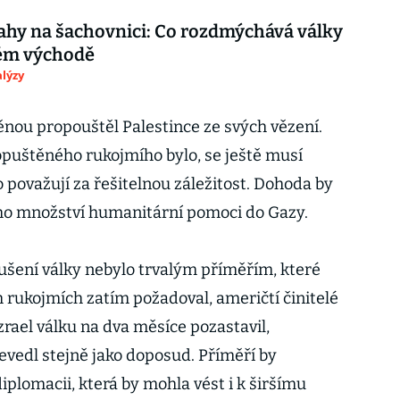
ahy na šachovnici: Co rozdmýchává války
kém východě
lýzy
ěnou propouštěl Palestince ze svých vězení.
ropuštěného rukojmího bylo, se ještě musí
o považují za řešitelnou záležitost. Dohoda by
ího množství humanitární pomoci do Gazy.
ušení války nebylo trvalým příměřím, které
rukojmích zatím požadoval, američtí činitelé
zrael válku na dva měsíce pozastavil,
evedl stejně jako doposud. Příměří by
diplomacii, která by mohla vést i k širšímu