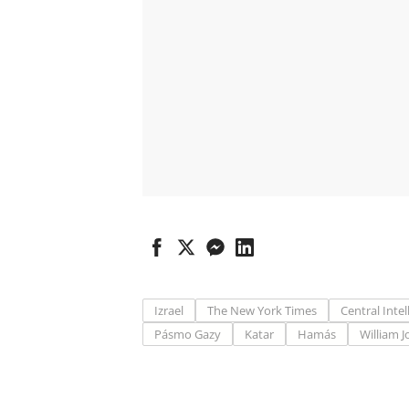
Izrael
The New York Times
Central Inte
Pásmo Gazy
Katar
Hamás
William 