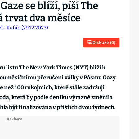
aze se blíží, píší The
 trvat dva měsíce
Diskuze (
0
)
ru listu The New York Times (NYT) blíží k
dvouměsíčnímu přerušení války v Pásmu Gazy
 než 100 rukojmích, které stále zadržují
hoda, která by podle deníku výrazně změnila
ohla být finalizována v příštích dvou týdnech.