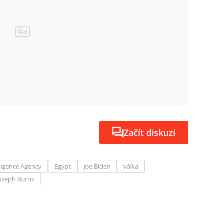
Začít diskuzi
lligence Agency
Egypt
Joe Biden
válka
Joseph Burns