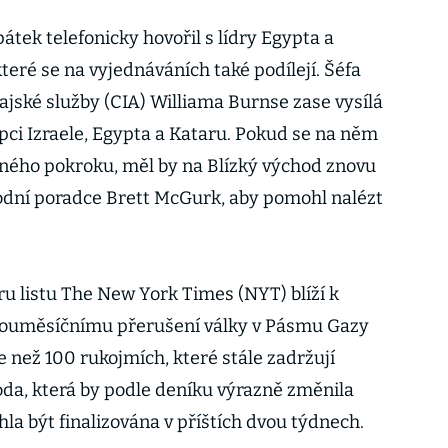
átek telefonicky hovořil s lídry Egypta a
které se na vyjednáváních také podílejí. Šéfa
jské služby (CIA) Williama Burnse zase vysílá
upci Izraele, Egypta a Kataru. Pokud se na něm
ného pokroku, měl by na Blízký východ znovu
odní poradce Brett McGurk, aby pomohl nalézt
ru listu The New York Times (NYT) blíží k
dvouměsíčnímu přerušení války v Pásmu Gazy
 než 100 rukojmích, které stále zadržují
oda, která by podle deníku výrazně změnila
ohla být finalizována v příštích dvou týdnech.