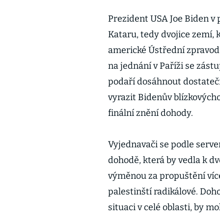
Prezident USA Joe Biden v p
Kataru, tedy dvojice zemí, 
americké Ústřední zpravoda
na jednání v Paříži se zást
podaří dosáhnout dostateč
vyrazit Bidenův blízkových
finální znění dohody.
Vyjednavači se podle serve
dohodě, která by vedla k 
výměnou za propuštění více
palestinští radikálové. Doh
situaci v celé oblasti, by m