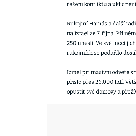
řešení konfliktu a uklidněn
Rukojmí Hamás a další radi
na Izrael ze 7. října. Při ně
250 unesli. Ve své moci jic
rukojmích se podařilo dosá
Izrael při masivní odvetě sr
přišlo přes 26.000 lidí. Vě
opustit své domovy a přeží