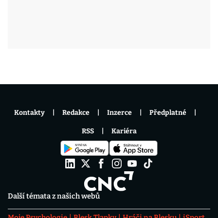
Kontakty
Redakce
Inzerce
Předplatné
RSS
Kariéra
Další témata z našich webů
Moje Psychologie
Blesk Tlapky
Hráči na Blesku
iSport