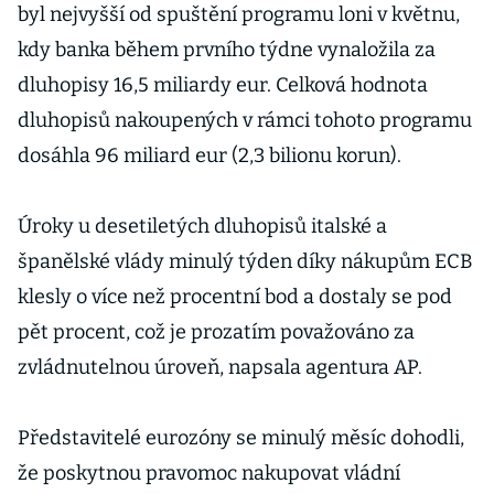
byl nejvyšší od spuštění programu loni v květnu,
kdy banka během prvního týdne vynaložila za
dluhopisy 16,5 miliardy eur. Celková hodnota
dluhopisů nakoupených v rámci tohoto programu
dosáhla 96 miliard eur (2,3 bilionu korun).
Úroky u desetiletých dluhopisů italské a
španělské vlády minulý týden díky nákupům ECB
klesly o více než procentní bod a dostaly se pod
pět procent, což je prozatím považováno za
zvládnutelnou úroveň, napsala agentura AP.
Představitelé eurozóny se minulý měsíc dohodli,
že poskytnou pravomoc nakupovat vládní