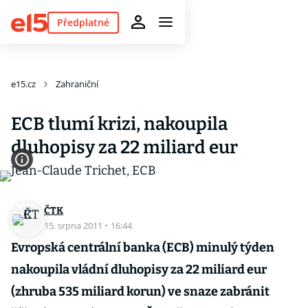
Předplatné
e15.cz
Zahraniční
ECB tlumí krizi, nakoupila
dluhopisy za 22 miliard eur
ČTK
15. srpna 2011
·
16:44
Evropská centrální banka (ECB) minulý týden
nakoupila vládní dluhopisy za 22 miliard eur
(zhruba 535 miliard korun) ve snaze zabránit