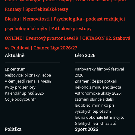
Fantasy
Spotřebitelské testy
Blesku
Nemovitosti
Psychologika - podcast rozbíjející
psychologické mýty
Fotbalové přestupy
ONLINE
Eventový prostor Level 9
OKTAGON 92: Szabová
vs. Pudilová
Chance Liga 2026/27
Aktuálně
Léto 2026
Epicentrum
Karlovarský filmový festival
Neštovice: příznaky, léčba
2026
V čem jezdí Yamal a Mesii?
Znamení, že jste potkali
Kvízy pro seniory
někoho z minulého života
Kalendář úplňků 2026
Astronomické úkazy 2026:
Co je bodycount?
zatmění slunce a další
Jak obléci miminko při
vysokých teplotách?
Jak na dokonalé letní mojito
6 lehkých letních salátů
Politika
Sport 2026