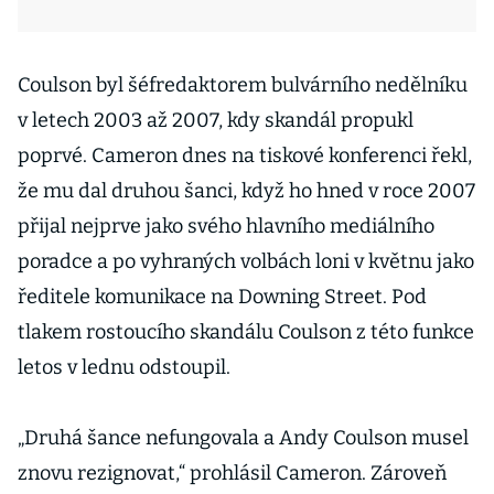
Coulson byl šéfredaktorem bulvárního nedělníku
v letech 2003 až 2007, kdy skandál propukl
poprvé. Cameron dnes na tiskové konferenci řekl,
že mu dal druhou šanci, když ho hned v roce 2007
přijal nejprve jako svého hlavního mediálního
poradce a po vyhraných volbách loni v květnu jako
ředitele komunikace na Downing Street. Pod
tlakem rostoucího skandálu Coulson z této funkce
letos v lednu odstoupil.
„Druhá šance nefungovala a Andy Coulson musel
znovu rezignovat,“ prohlásil Cameron. Zároveň