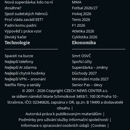
Nová superdávka: kdo na ní
MMA
dosáhne?
Fotbal 2026/27
Sjezd sudetských Němců
Hokej 2026
Proč vláda zavádí EET?
Tenis 2026
Padni komu padni
F1 2026
Výpověď z práce vzor
Atletika 2026
Divoký kačer
Cyklistika 2026
Technologie
Ekonomika
SpaceX na burze
Smrt OSVČ
Nejlepší telefony
Spořicí účty
Nejlepší AI zdarma
Superdávka – změny
Nejlepší chytré hodinky
Důchody 2027
Nejlepší VPN – srovnání
Minimální mzda 2027
Netflix filmy a seriály
Senior Pas – slevy
© 2001 - 2026 Copyright
CZECH NEWS CENTER a.s.
se sídlem náměstí Marie Schmolkové 3493/1, 100 00 Praha 10 -
Strašnice, IČO: 02346826, zapsána v OR, sp.zn. B 19490 a dodavatelé
obsahu
Autorská práva k publikovaným materiálům
Podmínky pro užívání služby informační společnosti
Informace o zpracování osobních údajů
Cookies