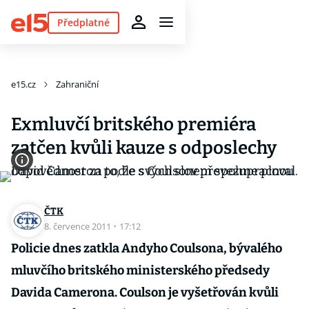
Předplatné
e15.cz
Zahraniční
Exmluvčí britského premiéra
zatčen kvůli kauze s odposlechy
ČTK
8. července 2011
·
17:12
Policie dnes zatkla Andyho Coulsona, bývalého
mluvčího britského ministerského předsedy
Davida Camerona. Coulson je vyšetřován kvůli