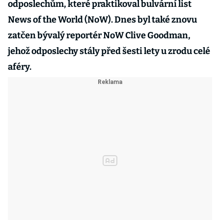
odposlechům, které praktikoval bulvární list
News of the World (NoW). Dnes byl také znovu
zatčen bývalý reportér NoW Clive Goodman,
jehož odposlechy stály před šesti lety u zrodu celé
aféry.