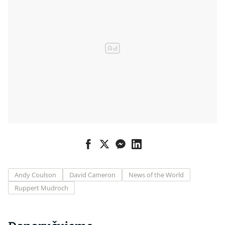
Andy Coulson
David Cameron
News of the World
Ruppert Mudroch