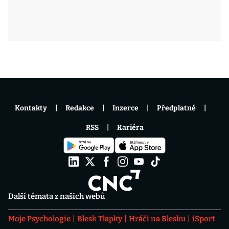
Kontakty
Redakce
Inzerce
Předplatné
RSS
Kariéra
Další témata z našich webů
Moje Psychologie
Blesk Tlapky
Hráči na Blesku
iSport