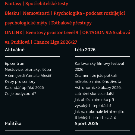
Fantasy
Spotřebitelské testy
Blesku
Nemovitosti
Psychologika - podcast rozbíjející
psychologické mýty
Fotbalové přestupy
ONLINE
Eventový prostor Level 9
OKTAGON 92: Szabová
vs. Pudilová
Chance Liga 2026/27
Aktuálně
Léto 2026
Epicentrum
Karlovarský filmový festival
Neštovice: příznaky, léčba
2026
V čem jezdí Yamal a Mesii?
Znamení, že jste potkali
Kvízy pro seniory
někoho z minulého života
Kalendář úplňků 2026
Astronomické úkazy 2026:
Co je bodycount?
zatmění slunce a další
Jak obléci miminko při
vysokých teplotách?
Jak na dokonalé letní mojito
6 lehkých letních salátů
Politika
Sport 2026