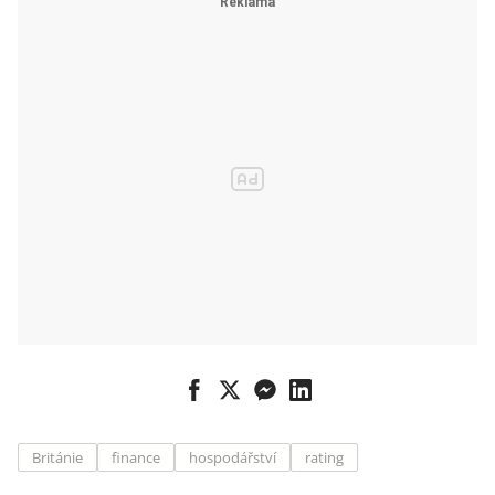
Británie
finance
hospodářství
rating