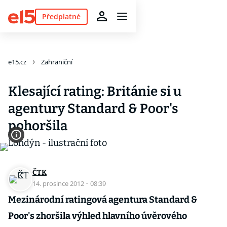
Předplatné
e15.cz
Zahraniční
Klesající rating: Británie si u
agentury Standard & Poor's
pohoršila
ČTK
14. prosince 2012
·
08:39
Mezinárodní ratingová agentura Standard &
Poor's zhoršila výhled hlavního úvěrového