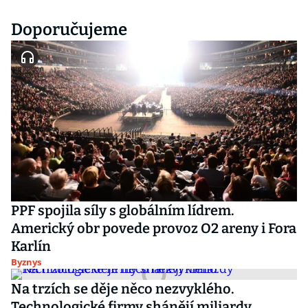
Doporučujeme
PPF spojila síly s globálním lídrem.
Americký obr povede provoz O2 areny i Fora
Karlín
Byznys
Na trzích se děje něco nezvyklého.
Technologické firmy shánějí miliardy