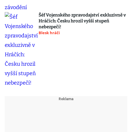
Šéf Vojenského zpravodajství exkluzivně v
Hráčích: Česku hrozil vyšší stupeň
nebezpečí!
Blesk hráči