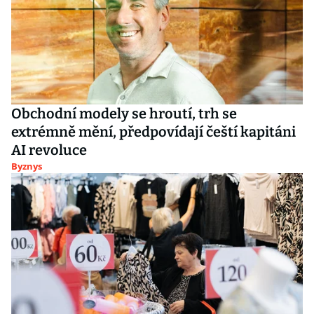
Obchodní modely se hroutí, trh se
extrémně mění, předpovídají čeští kapitáni
AI revoluce
Byznys