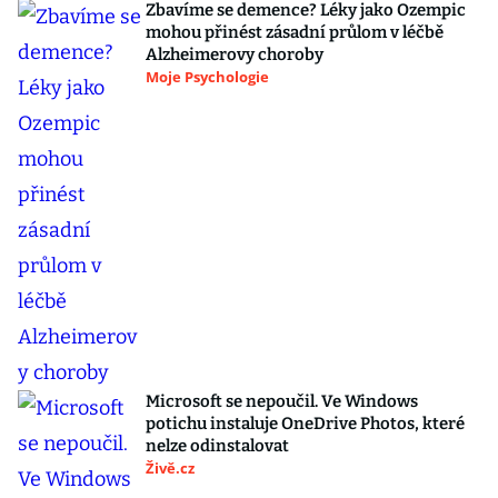
Zbavíme se demence? Léky jako Ozempic
mohou přinést zásadní průlom v léčbě
Alzheimerovy choroby
Moje Psychologie
Microsoft se nepoučil. Ve Windows
potichu instaluje OneDrive Photos, které
nelze odinstalovat
Živě.cz