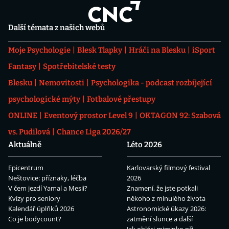
Další témata z našich webů
Moje Psychologie
Blesk Tlapky
Hráči na Blesku
iSport
Fantasy
Spotřebitelské testy
Blesku
Nemovitosti
Psychologika - podcast rozbíjející
psychologické mýty
Fotbalové přestupy
ONLINE
Eventový prostor Level 9
OKTAGON 92: Szabová
vs. Pudilová
Chance Liga 2026/27
Aktuálně
Léto 2026
Epicentrum
Karlovarský filmový festival
Neštovice: příznaky, léčba
2026
V čem jezdí Yamal a Mesii?
Znamení, že jste potkali
Kvízy pro seniory
někoho z minulého života
Kalendář úplňků 2026
Astronomické úkazy 2026:
Co je bodycount?
zatmění slunce a další
Jak obléci miminko při