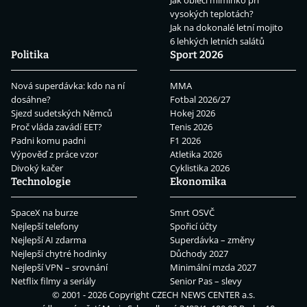
vysokých teplotách?
Jak na dokonalé letní mojito
6 lehkých letních salátů
Politika
Sport 2026
Nová superdávka: kdo na ní
MMA
dosáhne?
Fotbal 2026/27
Sjezd sudetských Němců
Hokej 2026
Proč vláda zavádí EET?
Tenis 2026
Padni komu padni
F1 2026
Výpověď z práce vzor
Atletika 2026
Divoký kačer
Cyklistika 2026
Technologie
Ekonomika
SpaceX na burze
Smrt OSVČ
Nejlepší telefony
Spořicí účty
Nejlepší AI zdarma
Superdávka – změny
Nejlepší chytré hodinky
Důchody 2027
Nejlepší VPN – srovnání
Minimální mzda 2027
Netflix filmy a seriály
Senior Pas – slevy
© 2001 - 2026 Copyright
CZECH NEWS CENTER a.s.