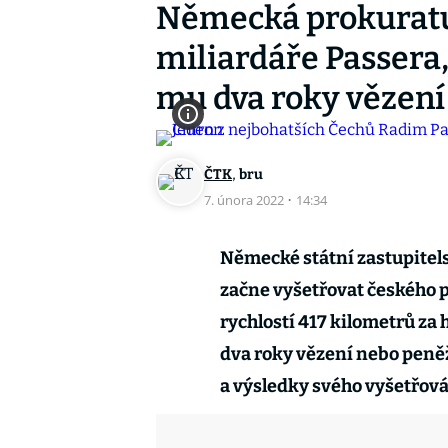
Německá prokuratu
miliardáře Passera,
mu dva roky vězení
,
ČTK
bru
7. února 2022
·
14:34
Německé státní zastupitel
začne vyšetřovat českého p
rychlostí 417 kilometrů za
dva roky vězení nebo peněži
a výsledky svého vyšetřová