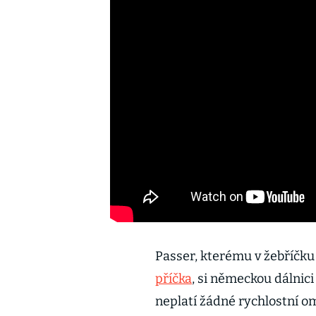
Passer, kterému v žebříčk
příčka
, si německou dálnici 
neplatí žádné rychlostní o