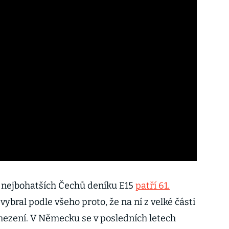
u nejbohatších Čechů deníku E15
patří 61.
vybral podle všeho proto, že na ní z velké části
mezení. V Německu se v posledních letech