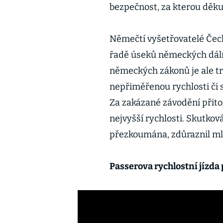
bezpečnost, za kterou děkuj
Němečtí vyšetřovatelé Čech
řadě úseků německých dáln
německých zákonů je ale tr
nepřiměřenou rychlosti či 
Za zakázané závodění přito
nejvyšší rychlosti. Skutkov
přezkoumána, zdůraznil ml
Passerova rychlostní jízda