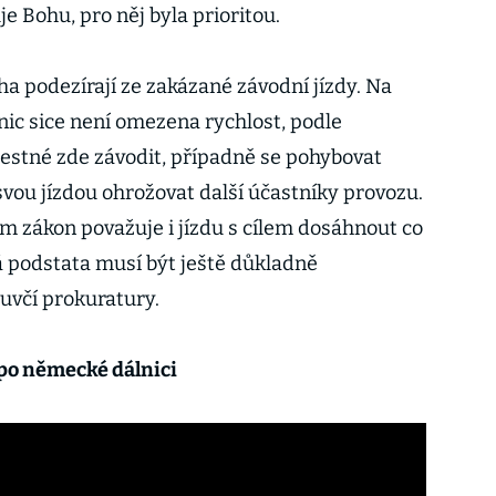
e Bohu, pro něj byla prioritou.
a podezírají ze zakázané závodní jízdy. Na
ic sice není omezena rychlost, podle
estné zde závodit, případně se pohybovat
svou jízdou ohrožovat další účastníky provozu.
m zákon považuje i jízdu s cílem dosáhnout co
á podstata musí být ještě důkladně
uvčí prokuratury.
 po německé dálnici