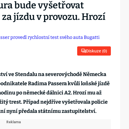
ra bude vyšetřovat
 za jízdu v provozu. Hrozí
Diskuze (
0
)
ství ve Stendalu na severovýchodě Německa
odnikatele Radima Passera kvůli loňské jízdě
 hodinu po německé dálnici A2. Hrozí mu až
tý trest. Případ nejdříve vyšetřovala policie
ní nyní předala státnímu zastupitelství.