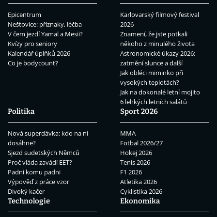
Epicentrum
Karlovarský filmový festival
Neštovice: příznaky, léčba
2026
V čem jezdí Yamal a Mesii?
Znamení, že jste potkali
Kvízy pro seniory
někoho z minulého života
Kalendář úplňků 2026
Astronomické úkazy 2026:
Co je bodycount?
zatmění slunce a další
Jak obléci miminko při
vysokých teplotách?
Jak na dokonalé letní mojito
6 lehkých letních salátů
Politika
Sport 2026
Nová superdávka: kdo na ní
MMA
dosáhne?
Fotbal 2026/27
Sjezd sudetských Němců
Hokej 2026
Proč vláda zavádí EET?
Tenis 2026
Padni komu padni
F1 2026
Výpověď z práce vzor
Atletika 2026
Divoký kačer
Cyklistika 2026
Technologie
Ekonomika