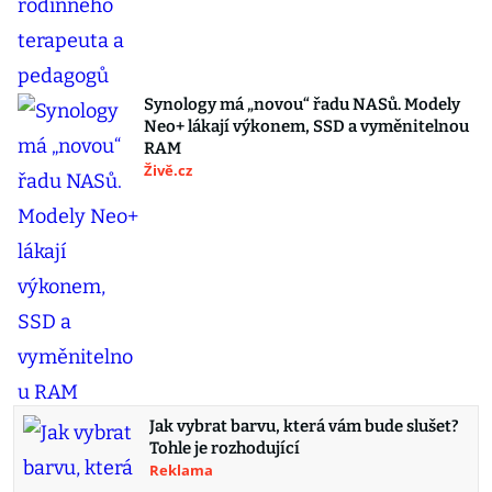
Synology má „novou“ řadu NASů. Modely
Neo+ lákají výkonem, SSD a vyměnitelnou
RAM
Živě.cz
Jak vybrat barvu, která vám bude slušet?
Tohle je rozhodující
Reklama