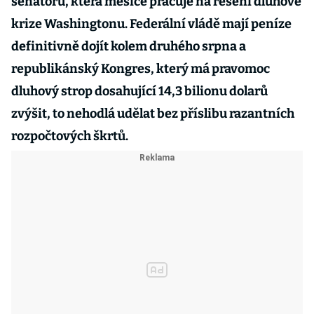
senátorů, která měsíce pracuje na řešení dluhové
krize Washingtonu. Federální vládě mají peníze
definitivně dojít kolem druhého srpna a
republikánský Kongres, který má pravomoc
dluhový strop dosahující 14,3 bilionu dolarů
zvýšit, to nehodlá udělat bez příslibu razantních
rozpočtových škrtů.