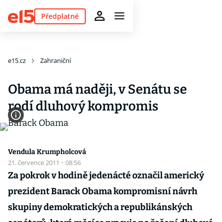
Předplatné
e15.cz
Zahraniční
Obama má naději, v Senátu se
rodí dluhový kompromis
Vendula Krumpholcová
21. července 2011
·
08:56
Za pokrok v hodině jedenácté označil americký
prezident Barack Obama kompromisní návrh
skupiny demokratických a republikánských