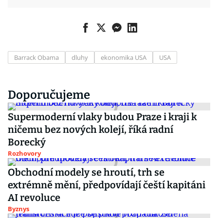
Barrack Obama
dluhy
ekonomika USA
USA
Doporučujeme
Supermoderní vlaky budou Praze i kraji k
ničemu bez nových kolejí, říká radní
Borecký
Rozhovory
Obchodní modely se hroutí, trh se
extrémně mění, předpovídají čeští kapitáni
AI revoluce
Byznys