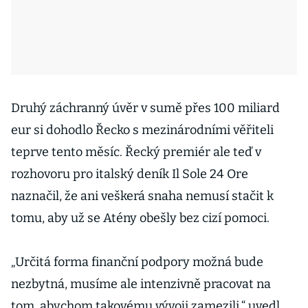
Druhý záchranný úvěr v sumě přes 100 miliard
eur si dohodlo Řecko s mezinárodními věřiteli
teprve tento měsíc. Řecký premiér ale teď v
rozhovoru pro italský deník Il Sole 24 Ore
naznačil, že ani veškerá snaha nemusí stačit k
tomu, aby už se Atény obešly bez cizí pomoci.
„Určitá forma finanční podpory možná bude
nezbytná, musíme ale intenzivně pracovat na
tom, abychom takovému vývoji zamezili,“ uvedl