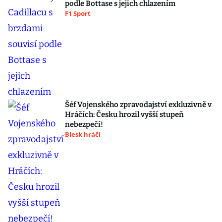
podle Bottase s jejich chlazením
F1 Sport
Šéf Vojenského zpravodajství exkluzivně v
Hráčích: Česku hrozil vyšší stupeň
nebezpečí!
Blesk hráči