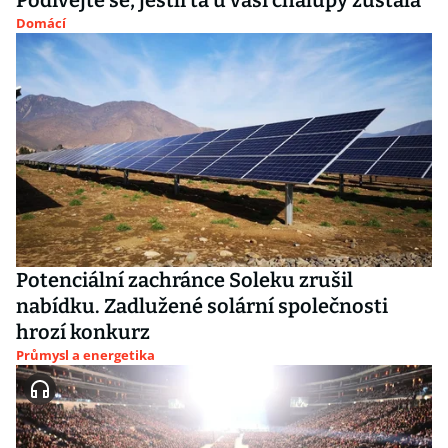
Podívejte se, jestli ta u vaší chalupy zůstala
Domácí
Potenciální zachránce Soleku zrušil
nabídku. Zadlužené solární společnosti
hrozí konkurz
Průmysl a energetika