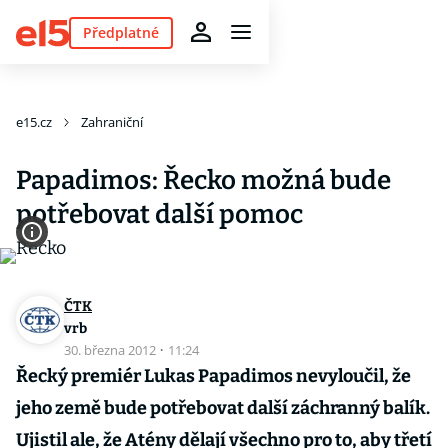
Předplatné
e15.cz
Zahraniční
Papadimos: Řecko možná bude
potřebovat další pomoc
ČTK
vrb
30. března 2012
·
11:24
Řecký premiér Lukas Papadimos nevyloučil, že
jeho země bude potřebovat další záchranný balík.
Ujistil ale, že Atény dělají všechno pro to, aby třetí