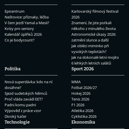
Epicentrum
Karlovarský filmový festival
Neštovice: příznaky, léčba
2026
V čem jezdí Yamal a Mesii?
Znamení, že jste potkali
Kvízy pro seniory
někoho z minulého života
Kalendář úplňků 2026
Astronomické úkazy 2026:
Co je bodycount?
zatmění slunce a další
Jak obléci miminko při
vysokých teplotách?
Jak na dokonalé letní mojito
6 lehkých letních salátů
Politika
Sport 2026
Nová superdávka: kdo na ní
MMA
dosáhne?
Fotbal 2026/27
Sjezd sudetských Němců
Hokej 2026
Proč vláda zavádí EET?
Tenis 2026
Padni komu padni
F1 2026
Výpověď z práce vzor
Atletika 2026
Divoký kačer
Cyklistika 2026
Technologie
Ekonomika