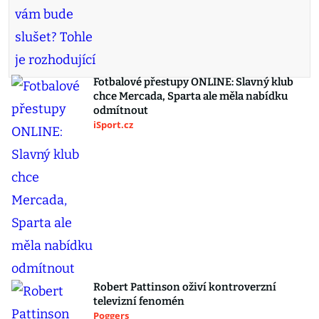
Fotbalové přestupy ONLINE: Slavný klub
chce Mercada, Sparta ale měla nabídku
odmítnout
iSport.cz
Robert Pattinson oživí kontroverzní
televizní fenomén
Poggers