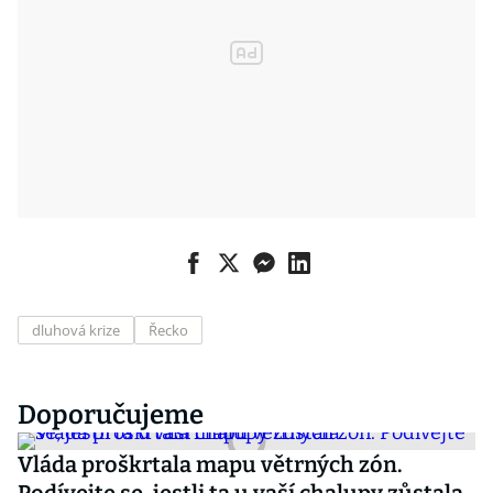
dluhová krize
Řecko
Doporučujeme
Vláda proškrtala mapu větrných zón.