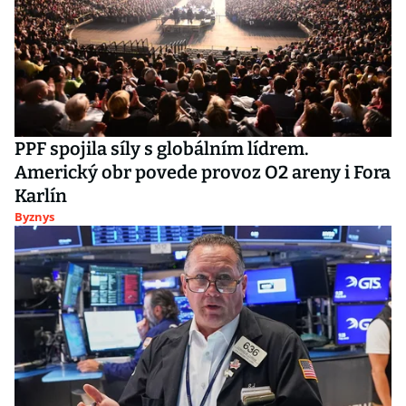
PPF spojila síly s globálním lídrem.
Americký obr povede provoz O2 areny i Fora
Karlín
Byznys