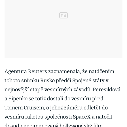
Agentura Reuters zaznamenala, že natáčením
tohoto snímku Rusko předčí Spojené státy v
nejnovější etapě vesmírných závodů. Peresildová
a Šipenko se totiž dostali do vesmíru před
Tomem Cruisem, o jehož záměru odletět do
vesmíru raketou společnosti SpaceX a natočit
dosud nepojmenovaný hollywoodský film