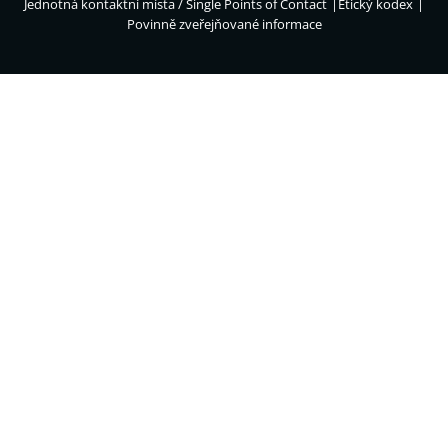
Jednotná kontaktní místa / Single Points of Contact
Etický kodex
Povinně zveřejňované informace