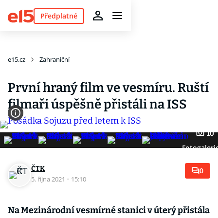
Předplatné
e15.cz
Zahraniční
První hraný film ve vesmíru. Ruští
filmaři úspěšně přistáli na ISS
10
Fotogaleri
ČTK
0
5. října 2021
·
15:10
Na Mezinárodní vesmírné stanici v úterý přistála