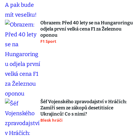
Obrazem: Před 40 lety se na Hungaroringu
odjela první velká cena F1 za Železnou
oponou
F1 Sport
Šéf Vojenského zpravodajství v Hráčích:
Zamíří sem ze zákopů desetitisíce
Ukrajinců! Co s nimi?
Blesk hráči