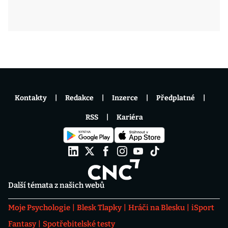
Kontakty
Redakce
Inzerce
Předplatné
RSS
Kariéra
Další témata z našich webů
Moje Psychologie
Blesk Tlapky
Hráči na Blesku
iSport
Fantasy
Spotřebitelské testy