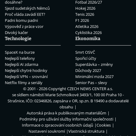
dosáhne?
Fotbal 2026/27
Sjezd sudetských Němců
Hokej 2026
Proč vláda zavádí EET?
Tenis 2026
Padni komu padni
F1 2026
Výpověď z práce vzor
Atletika 2026
Divoký kačer
Cyklistika 2026
Technologie
Ekonomika
SpaceX na burze
Smrt OSVČ
Nejlepší telefony
Spořicí účty
Nejlepší AI zdarma
Superdávka – změny
Nejlepší chytré hodinky
Důchody 2027
Nejlepší VPN – srovnání
Minimální mzda 2027
Netflix filmy a seriály
Senior Pas – slevy
© 2001 - 2026 Copyright
CZECH NEWS CENTER a.s.
se sídlem náměstí Marie Schmolkové 3493/1, 100 00 Praha 10 -
Strašnice, IČO: 02346826, zapsána v OR, sp.zn. B 19490 a dodavatelé
obsahu
Autorská práva k publikovaným materiálům
Podmínky pro užívání služby informační společnosti
Informace o zpracování osobních údajů
Cookies
Nastavení soukromí
Vlastnická struktura