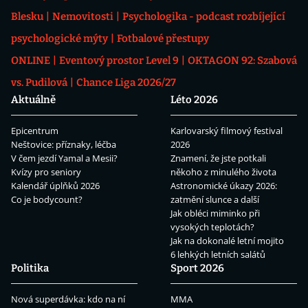
Blesku
Nemovitosti
Psychologika - podcast rozbíjející
psychologické mýty
Fotbalové přestupy
ONLINE
Eventový prostor Level 9
OKTAGON 92: Szabová
vs. Pudilová
Chance Liga 2026/27
Aktuálně
Léto 2026
Epicentrum
Karlovarský filmový festival
Neštovice: příznaky, léčba
2026
V čem jezdí Yamal a Mesii?
Znamení, že jste potkali
Kvízy pro seniory
někoho z minulého života
Kalendář úplňků 2026
Astronomické úkazy 2026:
Co je bodycount?
zatmění slunce a další
Jak obléci miminko při
vysokých teplotách?
Jak na dokonalé letní mojito
6 lehkých letních salátů
Politika
Sport 2026
Nová superdávka: kdo na ní
MMA