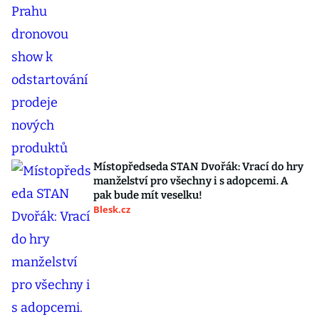
Místopředseda STAN Dvořák: Vrací do hry
manželství pro všechny i s adopcemi. A
pak bude mít veselku!
Blesk.cz