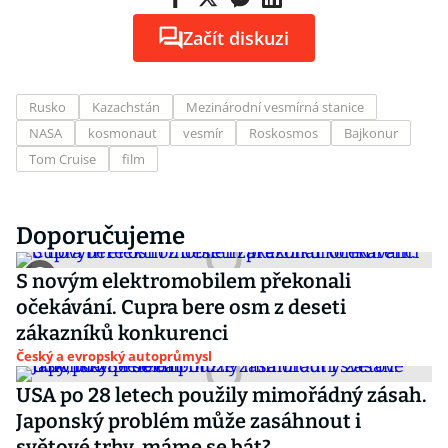
Začít diskuzi
Rusko
Kazachstán
Mezinárodní vesmírná stanice
NASA
kosmonaut
vesmír
Roskosmos
Bajkonur
Tom Cruise
film
Doporučujeme
S novým elektromobilem překonali
očekávání. Cupra bere osm z deseti
zákazníků konkurenci
Český a evropský autoprůmysl
USA po 28 letech použily mimořádný zásah.
Japonský problém může zasáhnout i
světové trhy, máme se bát?