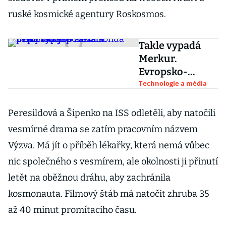
ruské kosmické agentury Roskosmos.
Takle vypadá
Merkur.
Evropsko-
japonská sonda
Technologie a média
BepiColombo
zaslala
Peresildová a Šipenko na ISS odletěli, aby natočili
první fotky
vesmírné drama se zatím pracovním názvem
Výzva. Má jít o příběh lékařky, která nemá vůbec
nic společného s vesmírem, ale okolnosti ji přinutí
letět na oběžnou dráhu, aby zachránila
kosmonauta. Filmový štáb má natočit zhruba 35
až 40 minut promítacího času.