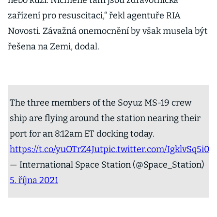
nebo kůži. Nicméně tam jsou zdravotnická
zařízení pro resuscitaci,“ řekl agentuře RIA
Novosti. Závažná onemocnění by však musela být
řešena na Zemi, dodal.
The three members of the Soyuz MS-19 crew
ship are flying around the station nearing their
port for an 8:12am ET docking today.
https://t.co/yuOTrZ4Jut
pic.twitter.com/IgklvSq5i0
— International Space Station (@Space_Station)
5. října 2021