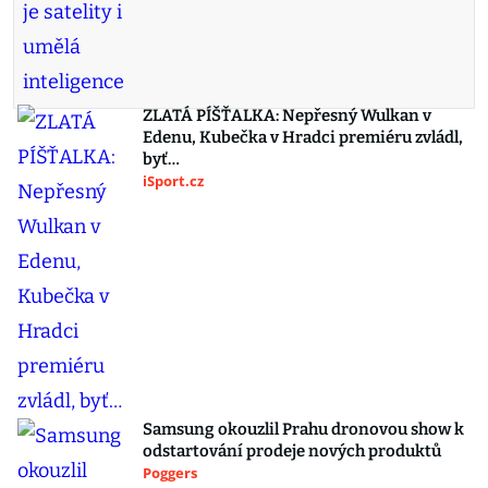
ZLATÁ PÍŠŤALKA: Nepřesný Wulkan v
Edenu, Kubečka v Hradci premiéru zvládl,
byť…
iSport.cz
Samsung okouzlil Prahu dronovou show k
odstartování prodeje nových produktů
Poggers