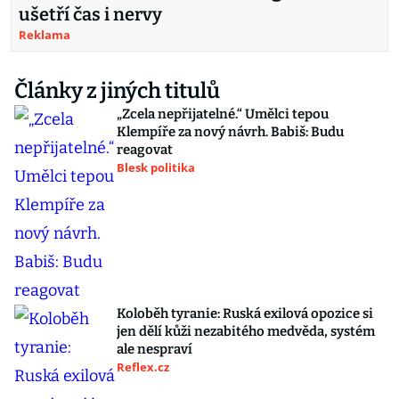
ušetří čas i nervy
Reklama
Články z jiných titulů
„Zcela nepřijatelné.“ Umělci tepou
Klempíře za nový návrh. Babiš: Budu
reagovat
Blesk politika
Koloběh tyranie: Ruská exilová opozice si
jen dělí kůži nezabitého medvěda, systém
ale nespraví
Reflex.cz