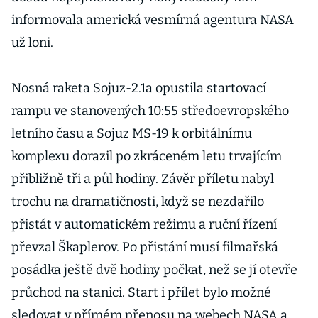
informovala americká vesmírná agentura NASA
už loni.
Nosná raketa Sojuz-2.1a opustila startovací
rampu ve stanovených 10:55 středoevropského
letního času a Sojuz MS-19 k orbitálnímu
komplexu dorazil po zkráceném letu trvajícím
přibližně tři a půl hodiny. Závěr příletu nabyl
trochu na dramatičnosti, když se nezdařilo
přistát v automatickém režimu a ruční řízení
převzal Škaplerov. Po přistání musí filmařská
posádka ještě dvě hodiny počkat, než se jí otevře
průchod na stanici. Start i přílet bylo možné
sledovat v přímém přenosu na webech NASA a