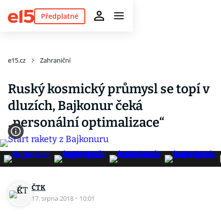
Předplatné
e15.cz
Zahraniční
Ruský kosmický průmysl se topí v
dluzích, Bajkonur čeká
„personální optimalizace“
ČTK
17. srpna 2018
·
10:01