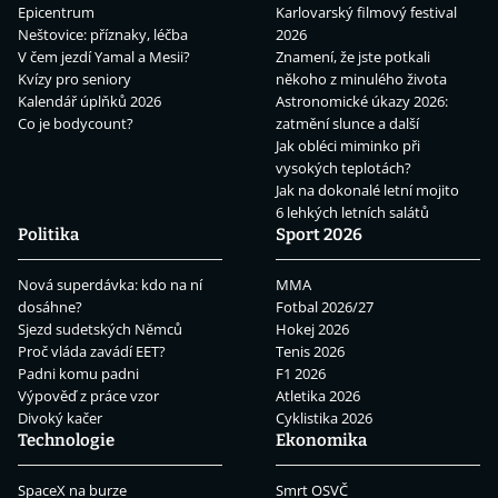
Epicentrum
Karlovarský filmový festival
Neštovice: příznaky, léčba
2026
V čem jezdí Yamal a Mesii?
Znamení, že jste potkali
Kvízy pro seniory
někoho z minulého života
Kalendář úplňků 2026
Astronomické úkazy 2026:
Co je bodycount?
zatmění slunce a další
Jak obléci miminko při
vysokých teplotách?
Jak na dokonalé letní mojito
6 lehkých letních salátů
Politika
Sport 2026
Nová superdávka: kdo na ní
MMA
dosáhne?
Fotbal 2026/27
Sjezd sudetských Němců
Hokej 2026
Proč vláda zavádí EET?
Tenis 2026
Padni komu padni
F1 2026
Výpověď z práce vzor
Atletika 2026
Divoký kačer
Cyklistika 2026
Technologie
Ekonomika
SpaceX na burze
Smrt OSVČ