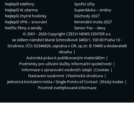
Nejlepší telefony
Spořicí účty
Nejlepší AI zdarma
Superdávka – změny
Nejlepší chytré hodinky
Důchody 2027
Nejlepší VPN – srovnání
Minimální mzda 2027
Netflix filmy a seriály
Senior Pas – slevy
© 2001 - 2026 Copyright
CZECH NEWS CENTER a.s.
se sídlem náměstí Marie Schmolkové 3493/1, 100 00 Praha 10 -
Strašnice, IČO: 02346826, zapsána v OR, sp.zn. B 19490 a dodavatelé
obsahu
Autorská práva k publikovaným materiálům
Podmínky pro užívání služby informační společnosti
Informace o zpracování osobních údajů
Cookies
Nastavení soukromí
Vlastnická struktura
Jednotná kontaktní místa / Single Points of Contact
Etický kodex
Povinně zveřejňované informace