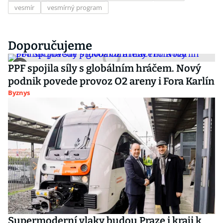
vesmír
vesmírný program
Doporučujeme
PPF spojila síly s globálním hráčem. Nový
podnik povede provoz O2 areny i Fora Karlín
Byznys
Supermoderní vlaky budou Praze i kraji k