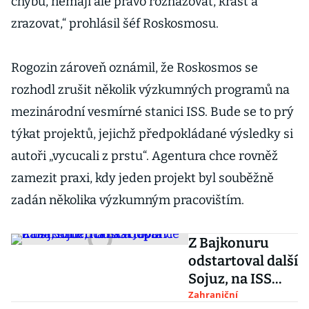
chybu, nemají ale právo rozhazovat, krást a
zrazovat,“ prohlásil šéf Roskosmosu.
Rogozin zároveň oznámil, že Roskosmos se
rozhodl zrušit několik výzkumných programů na
mezinárodní vesmírné stanici ISS. Bude se to prý
týkat projektů, jejichž předpokládané výsledky si
autoři „vycucali z prstu“. Agentura chce rovněž
zamezit praxi, kdy jeden projekt byl souběžně
zadán několika výzkumným pracovištím.
Z Bajkonuru
odstartoval další
Sojuz, na ISS
dopraví Rusa,
Zahraniční