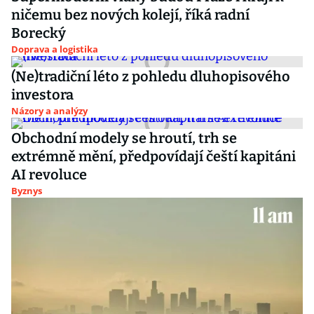
ničemu bez nových kolejí, říká radní
Borecký
Doprava a logistika
(Ne)tradiční léto z pohledu dluhopisového
investora
Názory a analýzy
Obchodní modely se hroutí, trh se
extrémně mění, předpovídají čeští kapitáni
AI revoluce
Byznys