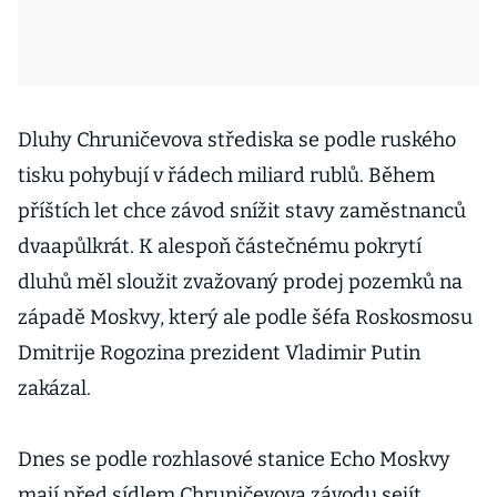
Dluhy Chruničevova střediska se podle ruského
tisku pohybují v řádech miliard rublů. Během
příštích let chce závod snížit stavy zaměstnanců
dvaapůlkrát. K alespoň částečnému pokrytí
dluhů měl sloužit zvažovaný prodej pozemků na
západě Moskvy, který ale podle šéfa Roskosmosu
Dmitrije Rogozina prezident Vladimir Putin
zakázal.
Dnes se podle rozhlasové stanice Echo Moskvy
mají před sídlem Chruničevova závodu sejít