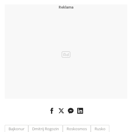
Američana a
Japonce
Bajkonur
Dmitrij Rogozin
Roskosmos
Rusko