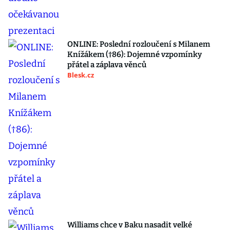
ONLINE: Poslední rozloučení s Milanem
Knížákem (†86): Dojemné vzpomínky
přátel a záplava věnců
Blesk.cz
Williams chce v Baku nasadit velké