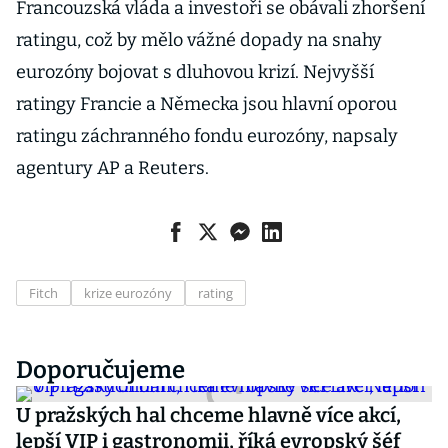
Francouzská vláda a investoři se obávali zhoršení
ratingu, což by mělo vážné dopady na snahy
eurozóny bojovat s dluhovou krizí. Nejvyšší
ratingy Francie a Německa jsou hlavní oporou
ratingu záchranného fondu eurozóny, napsaly
agentury AP a Reuters.
Fitch
krize eurozóny
rating
Doporučujeme
U pražských hal chceme hlavně více akcí,
lepší VIP i gastronomii, říká evropský šéf