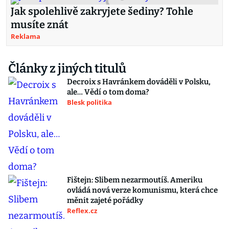
Jak spolehlivě zakryjete šediny? Tohle
musíte znát
Reklama
Články z jiných titulů
Decroix s Havránkem dováděli v Polsku,
ale… Vědí o tom doma?
Blesk politika
Fištejn: Slibem nezarmoutíš. Ameriku
ovládá nová verze komunismu, která chce
měnit zajeté pořádky
Reflex.cz