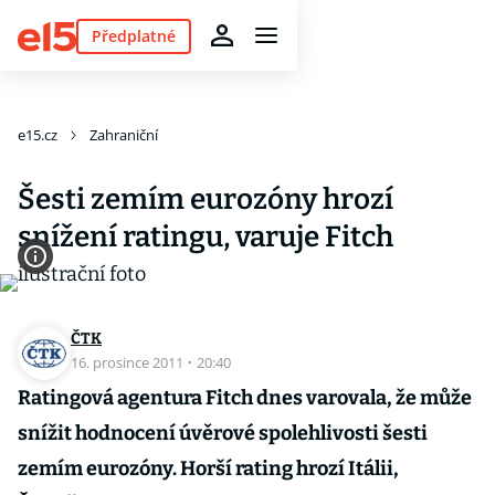
Předplatné
e15.cz
Zahraniční
Šesti zemím eurozóny hrozí
snížení ratingu, varuje Fitch
ČTK
16. prosince 2011
·
20:40
Ratingová agentura Fitch dnes varovala, že může
snížit hodnocení úvěrové spolehlivosti šesti
zemím eurozóny. Horší rating hrozí Itálii,