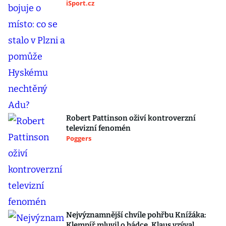
iSport.cz
Robert Pattinson oživí kontroverzní
televizní fenomén
Poggers
Nejvýznamnější chvíle pohřbu Knížáka:
Klempíř mluvil o hádce, Klaus vzýval