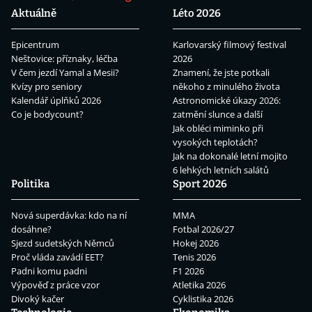
Aktuálně
Léto 2026
Epicentrum
Karlovarský filmový festival
Neštovice: příznaky, léčba
2026
V čem jezdí Yamal a Mesii?
Znamení, že jste potkali
Kvízy pro seniory
někoho z minulého života
Kalendář úplňků 2026
Astronomické úkazy 2026:
Co je bodycount?
zatmění slunce a další
Jak obléci miminko při
vysokých teplotách?
Jak na dokonalé letní mojito
6 lehkých letních salátů
Politika
Sport 2026
Nová superdávka: kdo na ní
MMA
dosáhne?
Fotbal 2026/27
Sjezd sudetských Němců
Hokej 2026
Proč vláda zavádí EET?
Tenis 2026
Padni komu padni
F1 2026
Výpověď z práce vzor
Atletika 2026
Divoký kačer
Cyklistika 2026