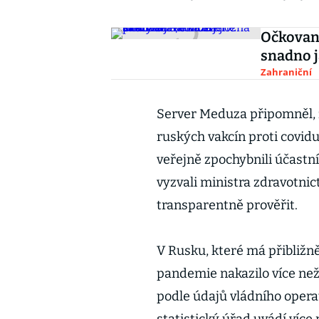
Očkovan
snadno j
Zahraniční
Server Meduza připomněl, ž
ruských vakcín proti covidu
veřejně zpochybnili účastní
vyzvali ministra zdravotnic
transparentně prověřit.
V Rusku, které má přibližně
pandemie nakazilo více než 6
podle údajů vládního opera