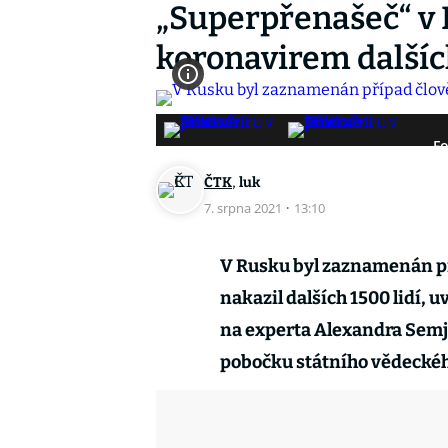
„Superpřenašeč“ v 
koronavirem dalších
Fo
,
ČTK
luk
7. srpna 2021
·
13:10
V Rusku byl zaznamenán pří
nakazil dalších 1500 lidí, 
na experta Alexandra Semjo
pobočku státního vědeckého