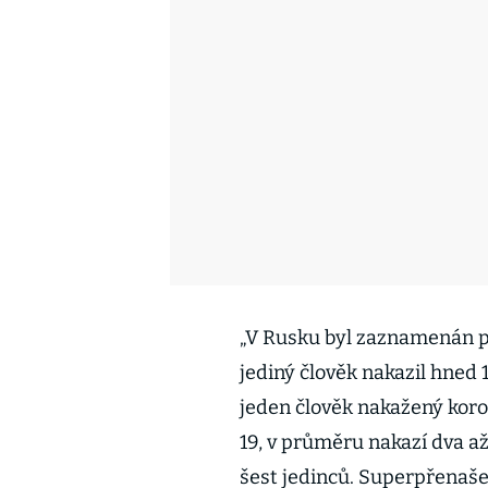
„V Rusku byl zaznamenán 
jediný člověk nakazil hned 1
jeden člověk nakažený kor
19, v průměru nakazí dva až t
šest jedinců. Superpřenaš