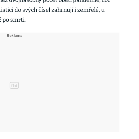
e než dvojnásobný počet obětí pandemie, což
istici do svých čísel zahrnují i zemřelé, u
ž po smrti.