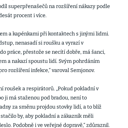
díl superpřenašečů na rozšíření nákazy podle
sát procent i více.
hem a kapénkami při kontaktech s jinými lidmi.
stup, nenasadí si roušku a vyrazí v
 práce, přestože se necítí dobře, má šanci,
em a nakazí spoustu lidí. Svým pohrdáním
 pro rozšíření infekce,“ varoval Semjonov.
í roušek a respirátorů. „Pokud pokladní v
 ji má staženou pod bradou, není to
dny za směnu projdou stovky lidí, a to blíž
tačilo by, aby pokladní a zákazník měli
leslo. Podobně i ve veřejné dopravě,“ zdůraznil.