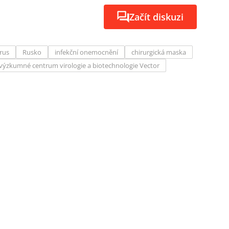
Začít diskuzi
rus
Rusko
infekční onemocnění
chirurgická maska
 výzkumné centrum virologie a biotechnologie Vector