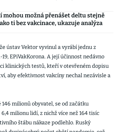
í mohou možná přenášet deltu stejně
ako ti bez vakcinace, ukazuje analýza
e ústav Vektor vyvinul a vyrábí jednu z
-19, EPiVakKorona. A její účinnost nedávno
ci klinických testů, kteří v otevřeném dopisu
tví, aby efektivnost vakcíny nechal nezávisle a
 146 milionů obyvatel, se od začátku
,4 milionu lidí, z nichž více než 164 tisíc
tivního štábu nákaze podlehlo. Ruský