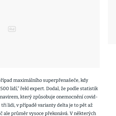
případ maximálního superpřenašeče, kdy
500 lidí,“ řekl expert. Dodal, že podle statistik
onavirem, který způsobuje onemocnění covid-
ři lidi, v případě varianty delta je to pět až
eč ale průměr vysoce překonává. V některých