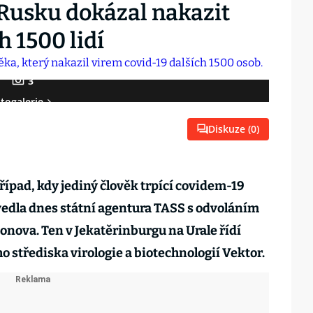
Rusku dokázal nakazit
 1500 lidí
3
togalerie
Diskuze (
0
)
pad, kdy jediný člověk trpící covidem-19
uvedla dnes státní agentura TASS s odvoláním
nova. Ten v Jekatěrinburgu na Urale řídí
 střediska virologie a biotechnologií Vektor.