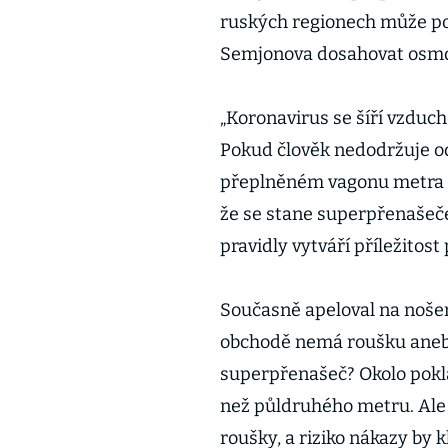
ruských regionech může po
Semjonova dosahovat osmde
„Koronavirus se šíří vzduc
Pokud člověk nedodržuje od
přeplněném vagonu metra do
že se stane superpřenašeč
pravidly vytváří příležitost
Současně apeloval na nošen
obchodě nemá roušku anebo
superpřenašeč? Okolo pokla
než půldruhého metru. Ale s
roušky, a riziko nákazy by k