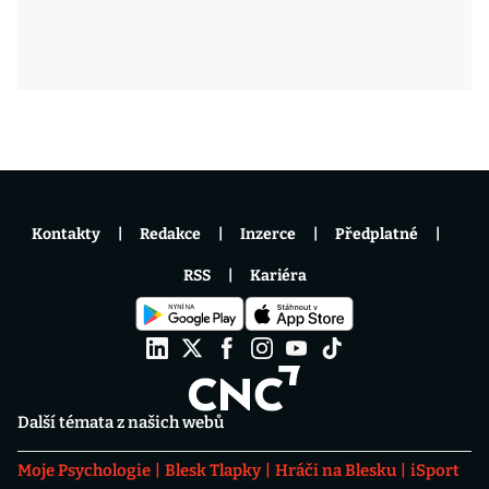
Kontakty
Redakce
Inzerce
Předplatné
RSS
Kariéra
Další témata z našich webů
Moje Psychologie
Blesk Tlapky
Hráči na Blesku
iSport