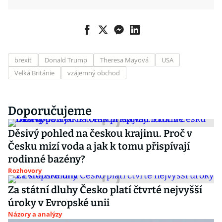
brexit
Donald Trump
Theresa Mayová
USA
Velká Británie
vzájemný obchod
Doporučujeme
Děsivý pohled na českou krajinu. Proč v
Česku mizí voda a jak k tomu přispívají
rodinné bazény?
Rozhovory
Za státní dluhy Česko platí čtvrté nejvyšší
úroky v Evropské unii
Názory a analýzy