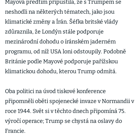
prezidenta obří
Mayová předtím připustila, že s Trumpem se
figurínou
neshodli na některých tématech, jako jsou
klimatické změny a Írán. Šéfka britské vlády
zdůraznila, že Londýn stále podporuje
mezinárodní dohodu o íránském jaderném
programu, od níž USA loni odstoupily. Podobně
Británie podle Mayové podporuje pařížskou
klimatickou dohodu, kterou Trump odmítá.
Oba politici na úvod tiskové konference
připomněli oběti spojenecké invaze v Normandii v
roce 1944. Svět si v těchto dnech připomíná 75.
výročí operace; Trump se chystá na oslavy do
Francie.