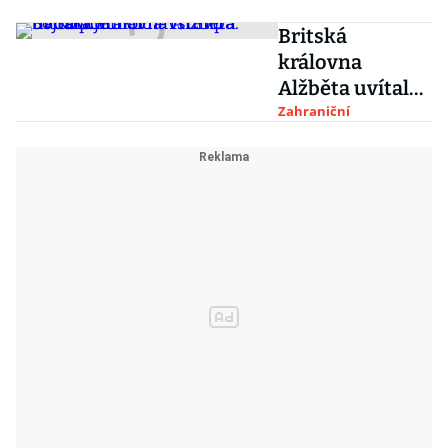
Britská
královna
Alžběta uvítala
Donalda
Zahraniční
Trumpa. Řada
politiků
návštěvu
bojkotuje