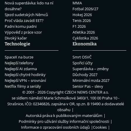
Nová superdávka: kdo na ní
MMA
dosáhne?
Fotbal 2026/27
Sjezd sudetských Němců
Hokej 2026
Proč vláda zavádí EET?
Tenis 2026
Padni komu padni
F1 2026
Výpověď z práce vzor
Atletika 2026
Divoký kačer
Cyklistika 2026
Technologie
Ekonomika
SpaceX na burze
Smrt OSVČ
Nejlepší telefony
Spořicí účty
Nejlepší AI zdarma
Superdávka – změny
Nejlepší chytré hodinky
Důchody 2027
Nejlepší VPN – srovnání
Minimální mzda 2027
Netflix filmy a seriály
Senior Pas – slevy
© 2001 - 2026 Copyright
CZECH NEWS CENTER a.s.
se sídlem náměstí Marie Schmolkové 3493/1, 100 00 Praha 10 -
Strašnice, IČO: 02346826, zapsána v OR, sp.zn. B 19490 a dodavatelé
obsahu
Autorská práva k publikovaným materiálům
Podmínky pro užívání služby informační společnosti
Informace o zpracování osobních údajů
Cookies