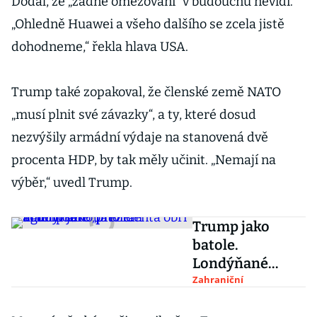
Dodal, že „žádné omezování“ v budoucnu nevidí.
„Ohledně Huawei a všeho dalšího se zcela jistě
dohodneme,“ řekla hlava USA.
Trump také zopakoval, že členské země NATO
„musí plnit své závazky“, a ty, které dosud
nezvýšily armádní výdaje na stanovená dvě
procenta HDP, by tak měly učinit. „Nemají na
výběr,“ uvedl Trump.
Trump jako
batole.
Londýňané
„přivítali“
Zahraniční
amerického