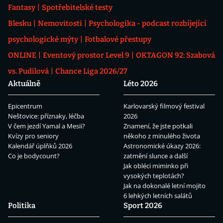
Fantasy
Spotřebitelské testy
Blesku
Nemovitosti
Psychologika - podcast rozbíjející
psychologické mýty
Fotbalové přestupy
ONLINE
Eventový prostor Level 9
OKTAGON 92: Szabová
vs. Pudilová
Chance Liga 2026/27
Aktuálně
Léto 2026
Epicentrum
Karlovarský filmový festival
Neštovice: příznaky, léčba
2026
V čem jezdí Yamal a Mesii?
Znamení, že jste potkali
Kvízy pro seniory
někoho z minulého života
Kalendář úplňků 2026
Astronomické úkazy 2026:
Co je bodycount?
zatmění slunce a další
Jak obléci miminko při
vysokých teplotách?
Jak na dokonalé letní mojito
6 lehkých letních salátů
Politika
Sport 2026