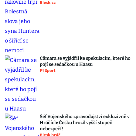
Blesk.cz
Câmara se vyjádřil ke spekulacím, které ho
pojí se sedačkou u Haasu
F1 Sport
Šéf Vojenského zpravodajství exkluzivně v
Hráčích: Česku hrozil vyšší stupeň
nebezpečí!
Blesk hráči