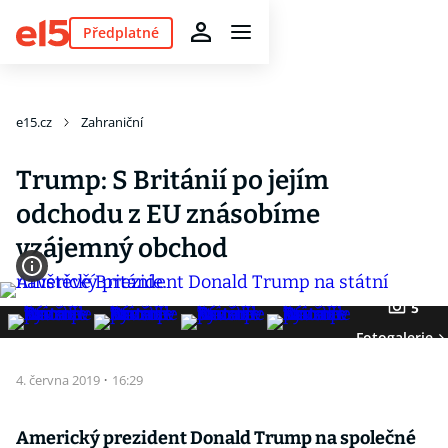
Předplatné
e15.cz
Zahraniční
Trump: S Británií po jejím
odchodu z EU znásobíme
vzájemný obchod
5
Fotogalerie
4. června 2019
·
16:29
Americký prezident Donald Trump na společné