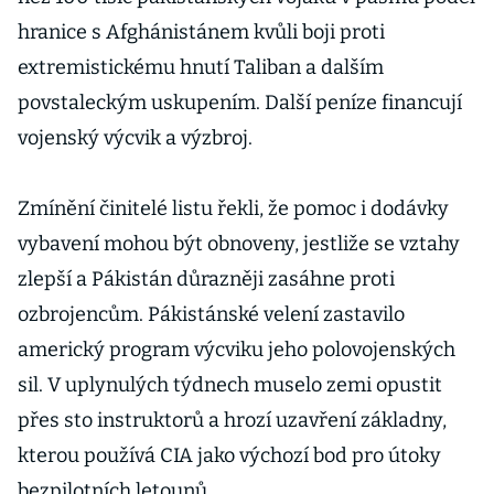
hranice s Afghánistánem kvůli boji proti
extremistickému hnutí Taliban a dalším
povstaleckým uskupením. Další peníze financují
vojenský výcvik a výzbroj.
Zmínění činitelé listu řekli, že pomoc i dodávky
vybavení mohou být obnoveny, jestliže se vztahy
zlepší a Pákistán důrazněji zasáhne proti
ozbrojencům. Pákistánské velení zastavilo
americký program výcviku jeho polovojenských
sil. V uplynulých týdnech muselo zemi opustit
přes sto instruktorů a hrozí uzavření základny,
kterou používá CIA jako výchozí bod pro útoky
bezpilotních letounů.