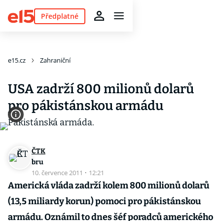
Předplatné
e15.cz
Zahraniční
USA zadrží 800 milionů dolarů
pro pákistánskou armádu
ČTK
bru
10. července 2011
·
12:21
Americká vláda zadrží kolem 800 milionů dolarů
(13,5 miliardy korun) pomoci pro pákistánskou
armádu. Oznámil to dnes šéf poradců amerického