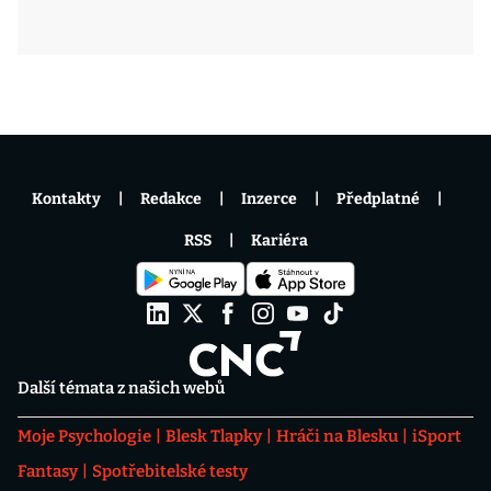
Kontakty
Redakce
Inzerce
Předplatné
RSS
Kariéra
Další témata z našich webů
Moje Psychologie
Blesk Tlapky
Hráči na Blesku
iSport
Fantasy
Spotřebitelské testy