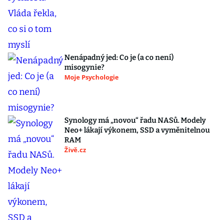
Nenápadný jed: Co je (a co není)
misogynie?
Moje Psychologie
Synology má „novou“ řadu NASů. Modely
Neo+ lákají výkonem, SSD a vyměnitelnou
RAM
Živě.cz