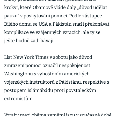
kroky“, které Obamově vládě daly „důvod udělat
pauzu“ v poskytování pomoci. Podle zástupce
Bílého domu se USA a Pákistán snaží překonávat
komplikace ve vzájemných vztazích, ale ty se
ještě hodně zadrhávají.
List New York Times v sobotu jako důvod
zmrazení pomoci označil nespokojenost
Washingtonu s vyhoštěním amerických
vojenských instruktorů z Pákistánu, respektive s
postupem Islámábádu proti povstaleckým
extremistům.
Vztahy mezi oběma zeměmi jsou v současné době