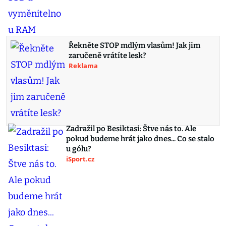
Řekněte STOP mdlým vlasům! Jak jim
zaručeně vrátíte lesk?
Reklama
Zadražil po Besiktasi: Štve nás to. Ale
pokud budeme hrát jako dnes... Co se stalo
u gólu?
iSport.cz