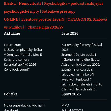
Blesku
Nemovitosti
Psychologika - podcast rozbíjející
psychologické mýty
Fotbalové přestupy
ONLINE
Eventový prostor Level 9
OKTAGON 92: Szabová
vs. Pudilová
Chance Liga 2026/27
Aktuálně
Léto 2026
Epicentrum
Karlovarský filmový festival
Neštovice: příznaky, léčba
2026
V čem jezdí Yamal a Mesii?
Znamení, že jste potkali
Kvízy pro seniory
někoho z minulého života
Kalendář úplňků 2026
Astronomické úkazy 2026:
Co je bodycount?
zatmění slunce a další
Jak obléci miminko při
vysokých teplotách?
Jak na dokonalé letní mojito
6 lehkých letních salátů
Politika
Sport 2026
Nová superdávka: kdo na ní
MMA
dosáhne?
Fotbal 2026/27