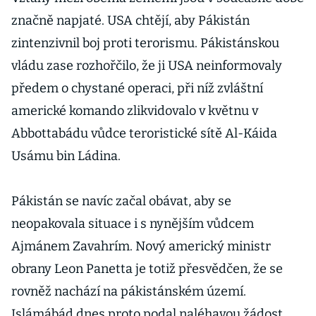
značně napjaté. USA chtějí, aby Pákistán
zintenzivnil boj proti terorismu. Pákistánskou
vládu zase rozhořčilo, že ji USA neinformovaly
předem o chystané operaci, při níž zvláštní
americké komando zlikvidovalo v květnu v
Abbottabádu vůdce teroristické sítě Al-Káida
Usámu bin Ládina.
Pákistán se navíc začal obávat, aby se
neopakovala situace i s nynějším vůdcem
Ajmánem Zavahrím. Nový americký ministr
obrany Leon Panetta je totiž přesvědčen, že se
rovněž nachází na pákistánském území.
Islámábád dnes proto podal naléhavou žádost