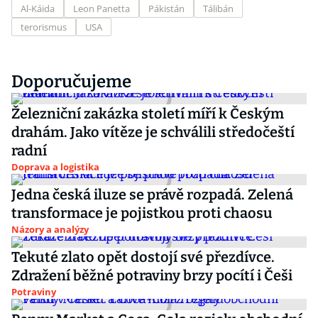
Al-Káida
Leon Panetta
Pákistán
Tálibán
terorismus
USA
Doporučujeme
Železniční zakázka století míří k Českým
drahám. Jako vítěze je schválili středočeští
radní
Doprava a logistika
Jedna česká iluze se právě rozpadá. Zelená
transformace je pojistkou proti chaosu
Názory a analýzy
Tekuté zlato opět dostojí své přezdívce.
Zdražení běžné potraviny brzy pocítí i Češi
Potraviny