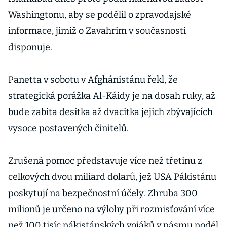
Washingtonu, aby se podělil o zpravodajské
informace, jimiž o Zavahrím v současnosti
disponuje.
Panetta v sobotu v Afghánistánu řekl, že
strategická porážka Al-Káidy je na dosah ruky, až
bude zabita desítka až dvacítka jejích zbývajících
vysoce postavených činitelů.
Zrušená pomoc představuje více než třetinu z
celkových dvou miliard dolarů, jež USA Pákistánu
poskytují na bezpečnostní účely. Zhruba 300
milionů je určeno na výlohy při rozmisťování více
než 100 tisíc pákistánských vojáků v pásmu podél