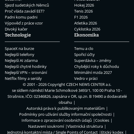
Sjezd sudetských Němců
Hokej 2026
Proč vláda zavádí EET?
Tenis 2026
Padni komu padni
F1 2026
Výpověď z práce vzor
Atletika 2026
Divoký kačer
Cyklistika 2026
Technologie
Ekonomika
SpaceX na burze
Temu a clo
Nejlepší telefony
Spořicí účty
Nejlepší AI zdarma
Superdávka – změny
Nejlepší chytré hodinky
Chybějící roky k důchodu
Nejlepší VPN – srovnání
Minimální mzda 2027
Netflix filmy a seriály
Vedro v práci
© 2001 - 2026 Copyright
CZECH NEWS CENTER a.s.
se sídlem náměstí Marie Schmolkové 3493/1, 100 00 Praha 10 -
Strašnice, IČO: 02346826, zapsána v OR, sp.zn. B 19490 a dodavatelé
obsahu
Autorská práva k publikovaným materiálům
Podmínky pro užívání služby informační společnosti
Informace o zpracování osobních údajů
Cookies
Nastavení soukromí
Vlastnická struktura
Jednotná kontaktní místa / Single Points of Contact
Etický kodex