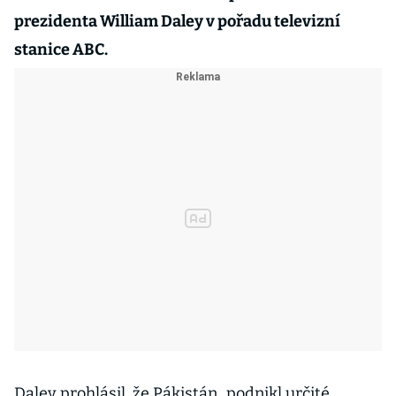
prezidenta William Daley v pořadu televizní
stanice ABC.
Daley prohlásil, že Pákistán „podnikl určité