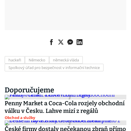
hackeři
Německo
německá vláda
Spolkový úřad pro bezpečnost v informační technice
Doporučujeme
Penny Market a Coca-Cola rozjely obchodní
válku v Česku. Lahve mizí z regálů
Obchod a služby
České firmy dostaly nečekanou zbraň přímo