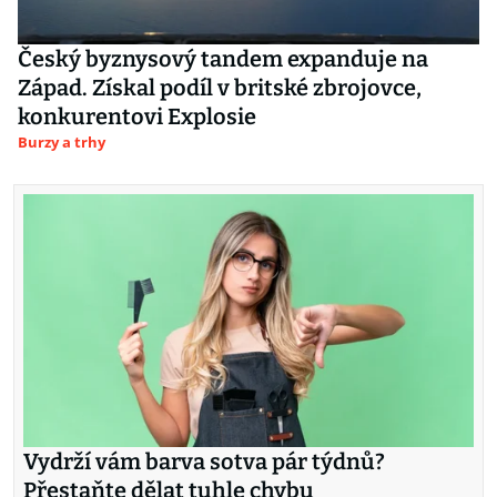
Český byznysový tandem expanduje na
Západ. Získal podíl v britské zbrojovce,
konkurentovi Explosie
Burzy a trhy
Vydrží vám barva sotva pár týdnů?
Přestaňte dělat tuhle chybu