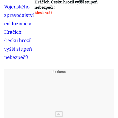
Hráčích: Česku hrozil vyšší stupeň
nebezpečí!
Blesk hráči