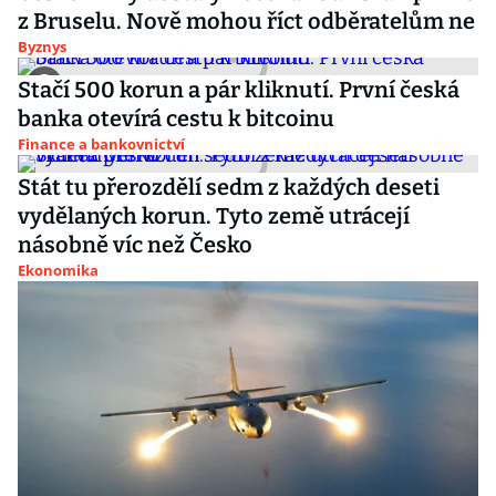
z Bruselu. Nově mohou říct odběratelům ne
Byznys
Stačí 500 korun a pár kliknutí. První česká
banka otevírá cestu k bitcoinu
Finance a bankovnictví
Stát tu přerozdělí sedm z každých deseti
vydělaných korun. Tyto země utrácejí
násobně víc než Česko
Ekonomika