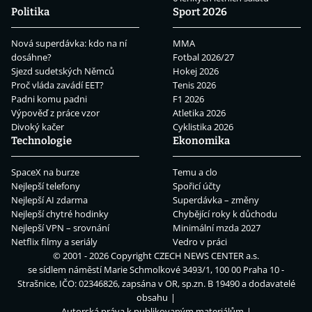
Politika
Sport 2026
Nová superdávka: kdo na ní
MMA
dosáhne?
Fotbal 2026/27
Sjezd sudetských Němců
Hokej 2026
Proč vláda zavádí EET?
Tenis 2026
Padni komu padni
F1 2026
Výpověď z práce vzor
Atletika 2026
Divoký kačer
Cyklistika 2026
Technologie
Ekonomika
SpaceX na burze
Temu a clo
Nejlepší telefony
Spořicí účty
Nejlepší AI zdarma
Superdávka – změny
Nejlepší chytré hodinky
Chybějící roky k důchodu
Nejlepší VPN – srovnání
Minimální mzda 2027
Netflix filmy a seriály
Vedro v práci
© 2001 - 2026 Copyright
CZECH NEWS CENTER a.s.
se sídlem náměstí Marie Schmolkové 3493/1, 100 00 Praha 10 -
Strašnice, IČO: 02346826, zapsána v OR, sp.zn. B 19490 a dodavatelé
obsahu
Autorská práva k publikovaným materiálům