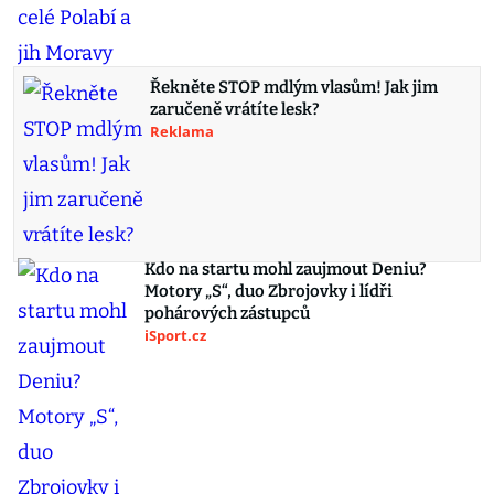
Řekněte STOP mdlým vlasům! Jak jim
zaručeně vrátíte lesk?
Reklama
Kdo na startu mohl zaujmout Deniu?
Motory „S“, duo Zbrojovky i lídři
pohárových zástupců
iSport.cz