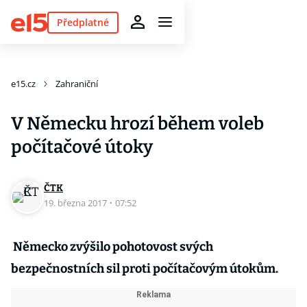
Předplatné
e15.cz
Zahraniční
V Německu hrozí během voleb
počítačové útoky
ČTK
19. března 2017
·
07:52
Německo zvýšilo pohotovost svých
bezpečnostních sil proti počítačovým útokům.