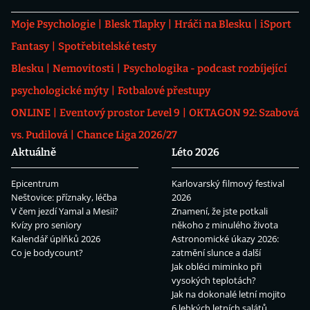
Moje Psychologie
Blesk Tlapky
Hráči na Blesku
iSport
Fantasy
Spotřebitelské testy
Blesku
Nemovitosti
Psychologika - podcast rozbíjející
psychologické mýty
Fotbalové přestupy
ONLINE
Eventový prostor Level 9
OKTAGON 92: Szabová
vs. Pudilová
Chance Liga 2026/27
Aktuálně
Léto 2026
Epicentrum
Karlovarský filmový festival
Neštovice: příznaky, léčba
2026
V čem jezdí Yamal a Mesii?
Znamení, že jste potkali
Kvízy pro seniory
někoho z minulého života
Kalendář úplňků 2026
Astronomické úkazy 2026:
Co je bodycount?
zatmění slunce a další
Jak obléci miminko při
vysokých teplotách?
Jak na dokonalé letní mojito
6 lehkých letních salátů