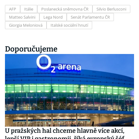
AFP
Itálie
Poslanecká sněmovna ČR
Silvio Berlusconi
Matteo Salvini
Lega Nord
Senát Parlamentu ČR
Giorgia Meloniová
Italské sociální hnutí
Doporučujeme
U pražských hal chceme hlavně více akcí,
lepší VIP i gastronomii, říká evropský šéf