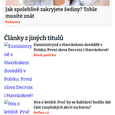
Jak spolehlivě zakryjete šediny? Tohle
musíte znát
Reklama
Články z jiných titulů
Exministryně s Havránkem dováděli v
Polsku: První slova Decroix i Havránkové!
Blesk politika
Hra o letiště. Proč by se Babišovi hodilo dát
část ruzyňských akcií na burzu?
Reflex.cz