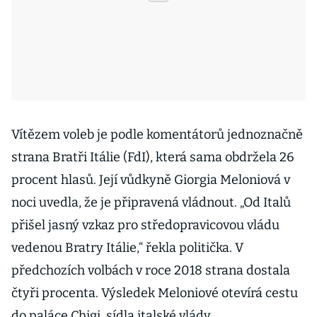
Vítězem voleb je podle komentátorů jednoznačně
strana Bratři Itálie (FdI), která sama obdržela 26
procent hlasů. Její vůdkyně Giorgia Meloniová v
noci uvedla, že je připravená vládnout. „Od Italů
přišel jasný vzkaz pro středopravicovou vládu
vedenou Bratry Itálie,“ řekla politička. V
předchozích volbách v roce 2018 strana dostala
čtyři procenta. Výsledek Meloniové otevírá cestu
do paláce Chigi, sídla italské vlády.