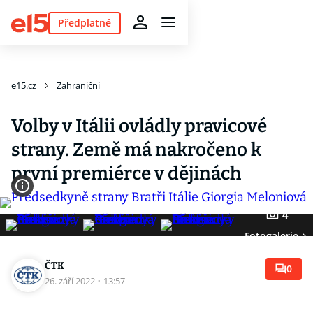
Předplatné
e15.cz
Zahraniční
Volby v Itálii ovládly pravicové
strany. Země má nakročeno k
první premiérce v dějinách
4
Fotogalerie
ČTK
0
26. září 2022
·
13:57