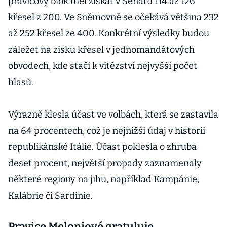
pravicový blok měl získat v Senátu 114 až 126
křesel z 200. Ve Sněmovně se očekává většina 232
až 252 křesel ze 400. Konkrétní výsledky budou
záležet na zisku křesel v jednomandátových
obvodech, kde stačí k vítězství nejvyšší počet
hlasů.
Výrazně klesla účast ve volbách, která se zastavila
na 64 procentech, což je nejnižší údaj v historii
republikánské Itálie. Účast poklesla o zhruba
deset procent, největší propady zaznamenaly
některé regiony na jihu, například Kampánie,
Kalábrie či Sardinie.
Pravice Meloniové gratuluje