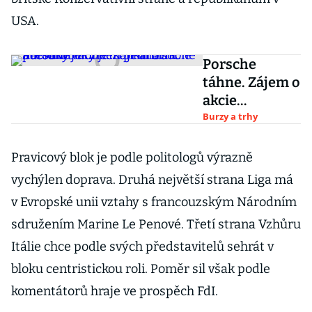
USA.
Porsche
táhne. Zájem o
akcie
automobilky
Burzy a trhy
několikanásob
ně přesahuje
Pravicový blok je podle politologů výrazně
objem
vychýlen doprava. Druhá největší strana Liga má
primární
v Evropské unii vztahy s francouzským Národním
nabídky
sdružením Marine Le Penové. Třetí strana Vzhůru
Itálie chce podle svých představitelů sehrát v
bloku centristickou roli. Poměr sil však podle
komentátorů hraje ve prospěch FdI.