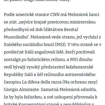
Podle americké stanice CNN má Meloniová šanci
se stát „nejvíce krajně pravicovou ministerskou
předsedkyní od dob (diktátora Benita)
Mussoliniho“. Meloniová vede stranu, jež vychází z
Italského sociálního hnutí (MSI). V této straně se v
poválečné Itálii angažovali lidé, kteří pociťovali
nostalgii po fašistickém režimu, a MSI dlouho
vedl bývalý vysoký představitel kolaborantské
Republiky Saló a šéf režimního antisemitského
časopisu La difesa della razza (Na ochranu rasy)
Giorgio Almirante. Samotná Meloniová odmítla,
že by byla fašistkou, a své uskupení přirovnala k
britské Konzervativní straně a republikánům v