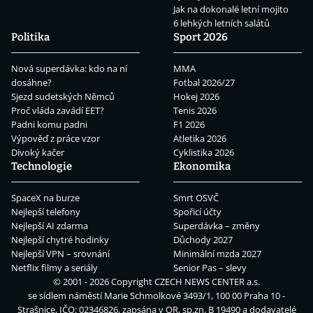
Jak na dokonalé letní mojito
6 lehkých letních salátů
Politika
Sport 2026
Nová superdávka: kdo na ní
MMA
dosáhne?
Fotbal 2026/27
Sjezd sudetských Němců
Hokej 2026
Proč vláda zavádí EET?
Tenis 2026
Padni komu padni
F1 2026
Výpověď z práce vzor
Atletika 2026
Divoký kačer
Cyklistika 2026
Technologie
Ekonomika
SpaceX na burze
Smrt OSVČ
Nejlepší telefony
Spořicí účty
Nejlepší AI zdarma
Superdávka – změny
Nejlepší chytré hodinky
Důchody 2027
Nejlepší VPN – srovnání
Minimální mzda 2027
Netflix filmy a seriály
Senior Pas – slevy
© 2001 - 2026 Copyright
CZECH NEWS CENTER a.s.
se sídlem náměstí Marie Schmolkové 3493/1, 100 00 Praha 10 -
Strašnice, IČO: 02346826, zapsána v OR, sp.zn. B 19490 a dodavatelé