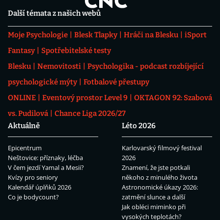
Další témata z našich webů
Moje Psychologie
Blesk Tlapky
Hráči na Blesku
iSport
Fantasy
Spotřebitelské testy
Blesku
Nemovitosti
Psychologika - podcast rozbíjející
psychologické mýty
Fotbalové přestupy
ONLINE
Eventový prostor Level 9
OKTAGON 92: Szabová
vs. Pudilová
Chance Liga 2026/27
Aktuálně
Léto 2026
Epicentrum
Karlovarský filmový festival
Neštovice: příznaky, léčba
2026
V čem jezdí Yamal a Mesii?
Znamení, že jste potkali
Kvízy pro seniory
někoho z minulého života
Kalendář úplňků 2026
Astronomické úkazy 2026:
Co je bodycount?
zatmění slunce a další
Jak obléci miminko při
vysokých teplotách?