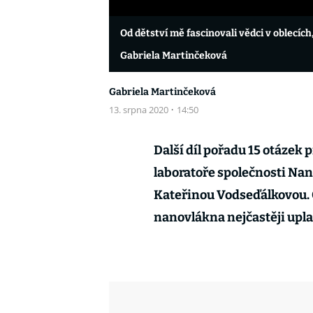
Od dětství mě fascinovali vědci v oblecí
Gabriela Martinčeková
Gabriela Martinčeková
13. srpna 2020
·
14:50
Další díl pořadu 15 otázek p
laboratoře společnosti Nan
Kateřinou Vodseďálkovou. Co
nanovlákna nejčastěji uplat