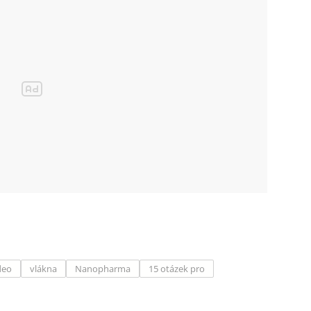
deo
vlákna
Nanopharma
15 otázek pro