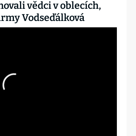
ovali vědci v oblecích,
army Vodseďálková