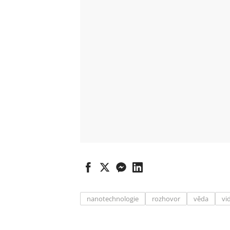
nanotechnologie
rozhovor
věda
vi