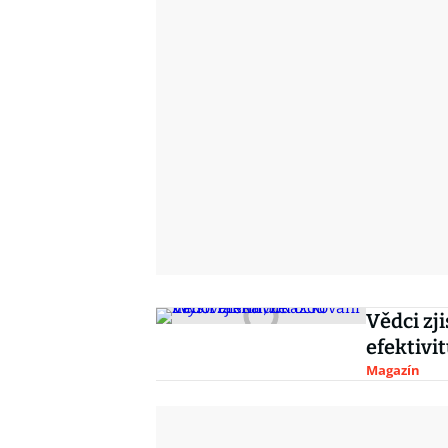
Vědci zj
efektivi
Magazín