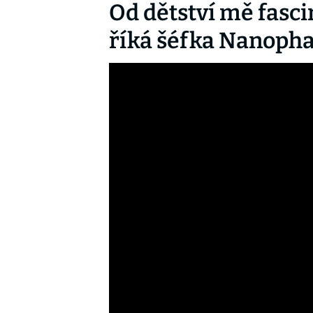
Od dětství mě fascin
říká šéfka Nanoph