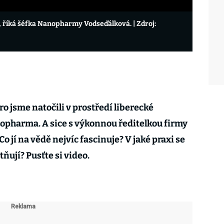
ch, říká šéfka Nanopharmy Vodseďálková.
| Zdroj:
ro jsme natočili v prostředí liberecké
opharma. A sice s výkonnou ředitelkou firmy
 jí na vědě nejvíc fascinuje? V jaké praxi se
ňují? Pusťte si video.