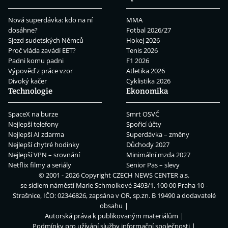
Nová superdávka: kdo na ní
MMA
dosáhne?
Fotbal 2026/27
Sjezd sudetských Němců
Hokej 2026
Proč vláda zavádí EET?
Tenis 2026
Padni komu padni
F1 2026
Výpověď z práce vzor
Atletika 2026
Divoký kačer
Cyklistika 2026
Technologie
Ekonomika
SpaceX na burze
Smrt OSVČ
Nejlepší telefony
Spořicí účty
Nejlepší AI zdarma
Superdávka – změny
Nejlepší chytré hodinky
Důchody 2027
Nejlepší VPN – srovnání
Minimální mzda 2027
Netflix filmy a seriály
Senior Pas – slevy
© 2001 - 2026 Copyright
CZECH NEWS CENTER a.s.
se sídlem náměstí Marie Schmolkové 3493/1, 100 00 Praha 10 -
Strašnice, IČO: 02346826, zapsána v OR, sp.zn. B 19490 a dodavatelé
obsahu
Autorská práva k publikovaným materiálům
Podmínky pro užívání služby informační společnosti