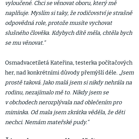
vyloučené. Chci se věnovat oboru, který mě
naplňuje. Myslím si taky, že rodičovství je strašně
odpovědná role, protože musíte vychovat
slušného člověka. Kdybych dítě měla, chtěla bych
se mu věnovat.“
Osmadvacetiletá Kateřina, testerka počítačových
her, nad konkrétními důvody přemýšlí déle. „
Jsem
prostě taková. Jako malá jsem si nikdy nehrála na
rodinu, nezajímalo mě to.
Nikdy jsem se
v obchodech nerozplývala nad oblečením pro
miminka. Od mala jsem zkrátka věděla, že děti
nechci. Nemám mateřské pudy.“