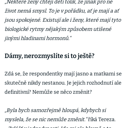
„Některé ženy chtějí děti tolik, že jinak pro ně
život nemá smysl. To je v pořádku, ať je mají a ať
jsou spokojené. Existují ale i ženy, které mají tyto
biologické rytmy nějakým způsobem utišené
jinými hladinami hormonů.“
Dámy, nerozmyslíte si to ještě?
Zdá se, že respondentky mají jasno a matkami se
skutečně nikdy nestanou. Je jejich rozhodnutí ale
definitivní? Nemůže se něco změnit?
„Byla bych samozřejmě hloupá, kdybych si
myslela, že se nic nemůže změnit.“
říká Tereza.