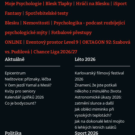
Moje Psychologie
Blesk Tlapky
Hráči na Blesku
iSport
Fantasy
Spotřebitelské testy
Blesku
Nemovitosti
Psychologika - podcast rozbíjející
psychologické mýty
Fotbalové přestupy
ONLINE
Eventový prostor Level 9
OKTAGON 92: Szabová
vs. Pudilová
Chance Liga 2026/27
Aktuálně
Léto 2026
Epicentrum
Karlovarský filmový festival
Neštovice: příznaky, léčba
2026
V čem jezdí Yamal a Mesii?
Znamení, že jste potkali
Kvízy pro seniory
někoho z minulého života
Kalendář úplňků 2026
Astronomické úkazy 2026:
Co je bodycount?
zatmění slunce a další
Jak obléci miminko při
vysokých teplotách?
Jak na dokonalé letní mojito
6 lehkých letních salátů
Politika
Sport 2026