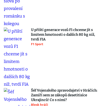
U příští generace vozů F1 chceme jít s
limitem hmotnosti o dalších 80 kg níž,
tvrdí FIA
F1 Sport
Šéf Vojenského zpravodajství v Hráčích:
Zamíří sem ze zákopů desetitisíce
Ukrajinců! Co s nimi?
Blesk hráči