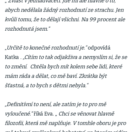
„
Zvlášť v jednadvaceti. Jde mi ale hlavně o to,
abych nedělala žádný rozhodnutí ze strachu. Jen
kvůli tomu, že to dělají všichni.
Na 99 procent ale
rozhodnutá jsem.“
„
Určitě to konečné rozhodnutí je.“
odpovídá
Katka
. „Cítím to tak odjakživa a nemyslím si, že se
to změní
.
Chtěla bych mít kolem sebe lidi, které
mám ráda a dělat, co mě baví. Zkrátka být
šťastná, a to bych s dětmi nebyla.“
„Definitívní to není, ale zatím je to pro mě
vyloučené.“
říká Eva. „
Chci se věnovat hlavně
filozofii, která mě naplňuje. V tomhle oboru je pro