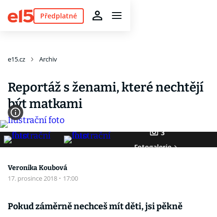
Předplatné
e15.cz
Archiv
Reportáž s ženami, které nechtějí
být matkami
3
Fotogalerie
Veronika Koubová
17. prosince 2018
·
17:00
Pokud záměrně nechceš mít děti, jsi pěkně