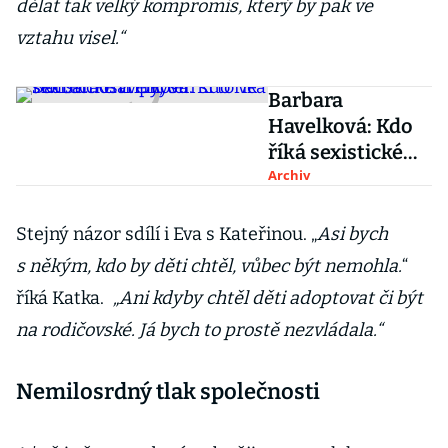
dělat tak velký kompromis, který by pak ve
vztahu visel.“
Barbara
Havelková: Kdo
říká sexistické
vtipy, ten si to ve
Archiv
skutečnosti i
myslí
Stejný názor sdílí i Eva s Kateřinou. „
Asi bych
s někým, kdo by děti chtěl, vůbec být nemohla.
“
říká Katka.
„Ani kdyby chtěl děti adoptovat či být
na rodičovské. Já bych to prostě nezvládala.“
Nemilosrdný tlak společnosti