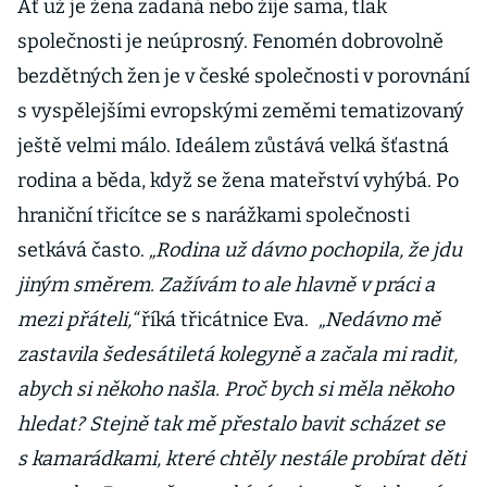
Ať už je žena zadaná nebo žije sama, tlak
společnosti je neúprosný. Fenomén dobrovolně
bezdětných žen je v české společnosti v porovnání
s vyspělejšími evropskými zeměmi tematizovaný
ještě velmi málo. Ideálem zůstává velká šťastná
rodina a běda, když se žena mateřství vyhýbá. Po
hraniční třicítce se s narážkami společnosti
setkává často.
„Rodina už dávno pochopila, že jdu
jiným směrem. Zažívám to ale hlavně v práci a
mezi přáteli,“
říká třicátnice Eva.
„Nedávno mě
zastavila šedesátiletá kolegyně a začala mi radit,
abych si někoho našla. Proč bych si měla někoho
hledat? Stejně tak mě přestalo bavit scházet se
s kamarádkami, které chtěly nestále probírat děti