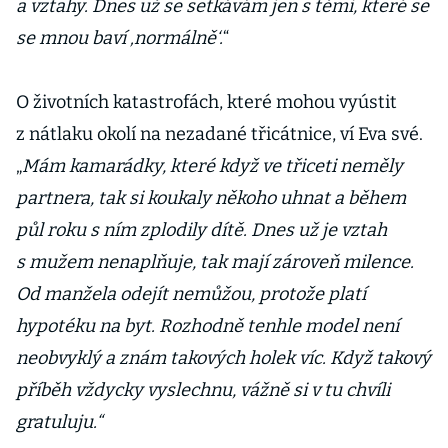
a vztahy. Dnes už se setkávám jen s těmi, které se
se mnou baví ‚normálně‘.
“
O životních katastrofách, které mohou vyústit
z nátlaku okolí na nezadané třicátnice, ví Eva své.
„
Mám kamarádky, které když ve třiceti neměly
partnera, tak si koukaly někoho uhnat a během
půl roku s ním zplodily dítě. Dnes už je vztah
s mužem nenaplňuje, tak mají zároveň milence.
Od manžela odejít nemůžou, protože platí
hypotéku na byt. Rozhodně tenhle model není
neobvyklý a znám takových holek víc. Když takový
příběh vždycky vyslechnu, vážně si v tu chvíli
gratuluju.“