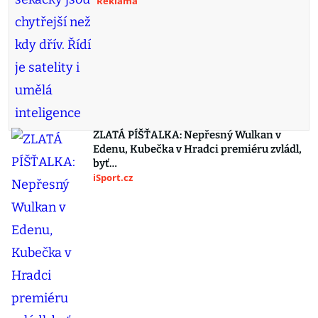
Reklama
ZLATÁ PÍŠŤALKA: Nepřesný Wulkan v
Edenu, Kubečka v Hradci premiéru zvládl,
byť…
iSport.cz