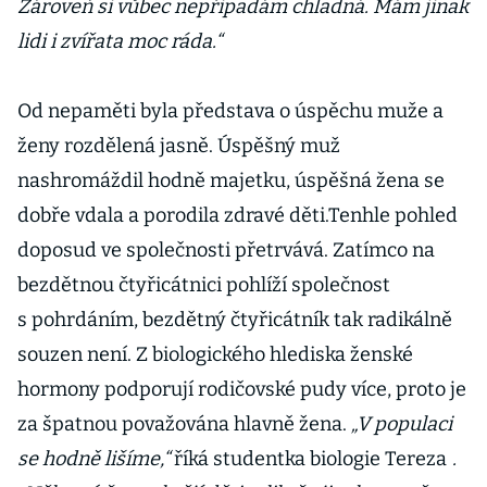
Zároveň si vůbec nepřipadám chladná. Mám jinak
lidi i zvířata moc ráda.“
Od nepaměti byla představa o úspěchu muže a
ženy rozdělená jasně. Úspěšný muž
nashromáždil hodně majetku, úspěšná žena se
dobře vdala a porodila zdravé děti.Tenhle pohled
doposud ve společnosti přetrvává. Zatímco na
bezdětnou čtyřicátnici pohlíží společnost
s pohrdáním, bezdětný čtyřicátník tak radikálně
souzen není. Z biologického hlediska ženské
hormony podporují rodičovské pudy více, proto je
za špatnou považována hlavně žena.
„V populaci
se hodně lišíme,“
říká studentka biologie Tereza
.