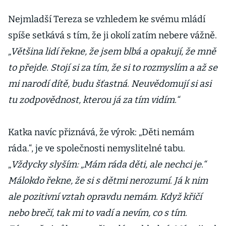
Nejmladší Tereza se vzhledem ke svému mládí
spíše setkává s tím, že ji okolí zatím nebere vážně.
„Většina lidí řekne, že jsem blbá a opakují, že mně
to přejde. Stojí si za tím, že si to rozmyslím a až se
mi narodí dítě, budu šťastná. Neuvědomují si asi
tu zodpovědnost, kterou já za tím vidím.“
Katka navíc přiznává, že výrok: „Děti nemám
ráda.“, je ve společnosti nemyslitelné tabu.
„
Vždycky slyším: „Mám ráda děti, ale nechci je.“
Málokdo řekne, že si s dětmi nerozumí. Já k nim
ale pozitivní vztah opravdu nemám. Když křičí
nebo brečí, tak mi to vadí a nevím, co s tím.