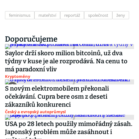
feminismus
mateřství
reportáž
společnost
ženy
Doporučujeme
Saylor drží skoro milion bitcoinů, už dva
týdny v kuse je ale rozprodává. Na cenu to
má paradoxní vliv
Kryptoměny
S novým elektromobilem překonali
očekávání. Cupra bere osm z deseti
zákazníků konkurenci
Český a evropský autoprůmysl
USA po 28 letech použily mimořádný zásah.
Japonský problém může zasáhnout i