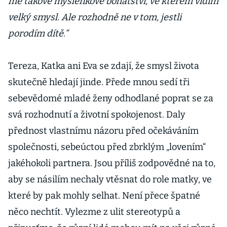
mě takové myšlenkové bohatství, ve kterém vidím
velký smysl. Ale rozhodně ne v tom, jestli
porodím dítě.“
Tereza, Katka ani Eva se zdají, že smysl života
skutečně hledají jinde. Přede mnou sedí tři
sebevědomé mladé ženy odhodlané poprat se za
svá rozhodnutí a životní spokojenost. Daly
přednost vlastnímu názoru před očekáváním
společnosti, sebeúctou před zbrklým „lovením“
jakéhokoli partnera. Jsou příliš zodpovědné na to,
aby se násilím nechaly vtěsnat do role matky, ve
které by pak mohly selhat. Není přece špatné
něco nechtít. Vylezme z ulit stereotypů a