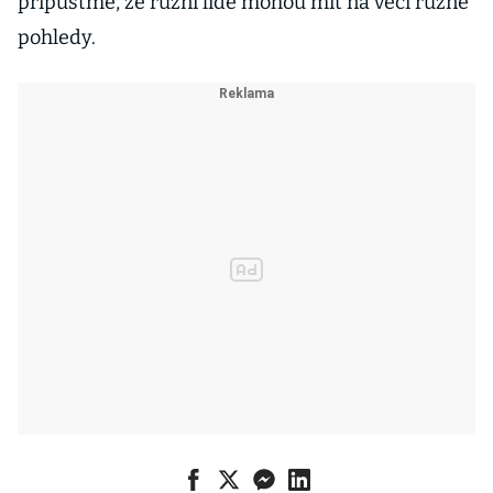
připusťme, že různí lidé mohou mít na věci různé
pohledy.