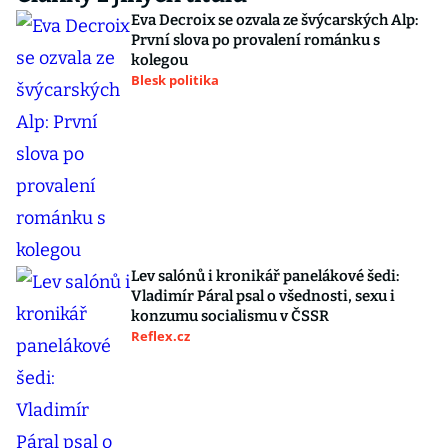
Eva Decroix se ozvala ze švýcarských Alp:
První slova po provalení románku s
kolegou
Blesk politika
Lev salónů i kronikář panelákové šedi:
Vladimír Páral psal o všednosti, sexu i
konzumu socialismu v ČSSR
Reflex.cz