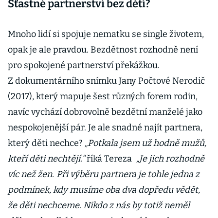
Šťastné partnerství bez dětí?
Mnoho lidí si spojuje nematku se single životem,
opak je ale pravdou. Bezdětnost rozhodně není
pro spokojené partnerství překážkou.
Z dokumentárního snímku Jany Počtové Nerodič
(2017), který mapuje šest různých forem rodin,
navíc vychází dobrovolně bezdětní manželé jako
nespokojenější pár. Je ale snadné najít partnera,
který děti nechce?
„Potkala jsem už hodně mužů,
kteří děti nechtějí.“
říká Tereza
„Je jich rozhodně
víc než žen.
Při výběru partnera je tohle jedna z
podmínek, kdy musíme oba dva dopředu vědět,
že děti nechceme. Nikdo z nás by totiž neměl