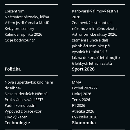
Epicentrum
Karlovarský filmový festival
Neštovice: příznaky, léčba
2026
V čem jezdí Yamal a Mesii?
Znamení, že jste potkali
Kvízy pro seniory
někoho z minulého života
Kalendář úplňků 2026
Astronomické úkazy 2026:
Co je bodycount?
zatmění slunce a další
Jak obléci miminko při
vysokých teplotách?
Jak na dokonalé letní mojito
6 lehkých letních salátů
Politika
Sport 2026
Nová superdávka: kdo na ní
MMA
dosáhne?
Fotbal 2026/27
Sjezd sudetských Němců
Hokej 2026
Proč vláda zavádí EET?
Tenis 2026
Padni komu padni
F1 2026
Výpověď z práce vzor
Atletika 2026
Divoký kačer
Cyklistika 2026
Technologie
Ekonomika