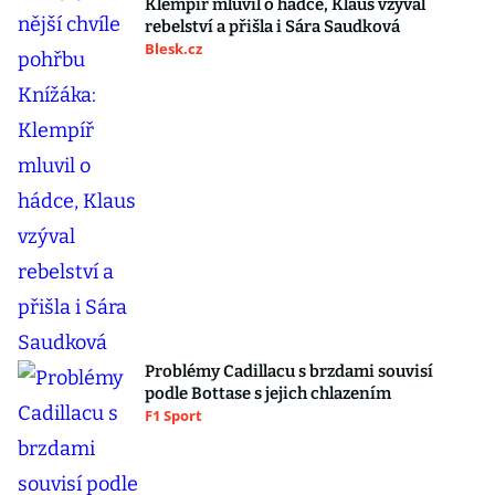
Klempíř mluvil o hádce, Klaus vzýval
rebelství a přišla i Sára Saudková
Blesk.cz
Problémy Cadillacu s brzdami souvisí
podle Bottase s jejich chlazením
F1 Sport