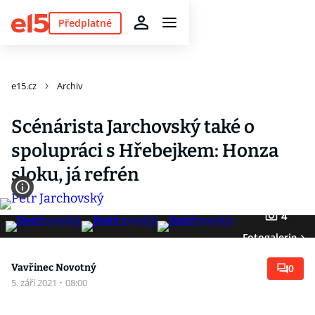
Předplatné
e15.cz
Archiv
Scénárista Jarchovský také o
spolupráci s Hřebejkem: Honza
sloku, já refrén
4
Fotogalerie
Vavřinec Novotný
0
5. září 2021
·
08:00