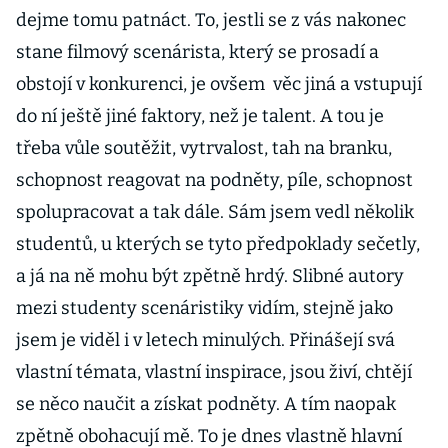
dejme tomu patnáct. To, jestli se z vás nakonec
stane filmový scenárista, který se prosadí a
obstojí v konkurenci, je ovšem věc jiná a vstupují
do ní ještě jiné faktory, než je talent. A tou je
třeba vůle soutěžit, vytrvalost, tah na branku,
schopnost reagovat na podněty, píle, schopnost
spolupracovat a tak dále. Sám jsem vedl několik
studentů, u kterých se tyto předpoklady sečetly,
a já na ně mohu být zpětně hrdý. Slibné autory
mezi studenty scenáristiky vidím, stejně jako
jsem je viděl i v letech minulých. Přinášejí svá
vlastní témata, vlastní inspirace, jsou živí, chtějí
se něco naučit a získat podněty. A tím naopak
zpětně obohacují mě. To je dnes vlastně hlavní