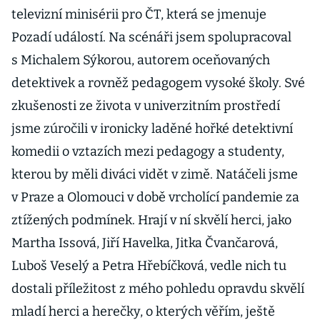
televizní minisérii pro ČT, která se jmenuje
Pozadí událostí. Na scénáři jsem spolupracoval
s Michalem Sýkorou, autorem oceňovaných
detektivek a rovněž pedagogem vysoké školy. Své
zkušenosti ze života v univerzitním prostředí
jsme zúročili v ironicky laděné hořké detektivní
komedii o vztazích mezi pedagogy a studenty,
kterou by měli diváci vidět v zimě. Natáčeli jsme
v Praze a Olomouci v době vrcholící pandemie za
ztížených podmínek. Hrají v ní skvělí herci, jako
Martha Issová, Jiří Havelka, Jitka Čvančarová,
Luboš Veselý a Petra Hřebíčková, vedle nich tu
dostali příležitost z mého pohledu opravdu skvělí
mladí herci a herečky, o kterých věřím, ještě