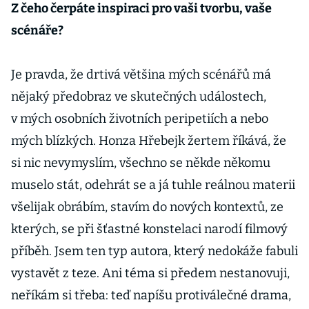
Z čeho čerpáte inspiraci pro vaši tvorbu, vaše
scénáře?
Je pravda, že drtivá většina mých scénářů má
nějaký předobraz ve skutečných událostech,
v mých osobních životních peripetiích a nebo
mých blízkých. Honza Hřebejk žertem říkává, že
si nic nevymyslím, všechno se někde někomu
muselo stát, odehrát se a já tuhle reálnou materii
všelijak obrábím, stavím do nových kontextů, ze
kterých, se při šťastné konstelaci narodí filmový
příběh. Jsem ten typ autora, který nedokáže fabuli
vystavět z teze. Ani téma si předem nestanovuji,
neříkám si třeba: teď napíšu protiválečné drama,