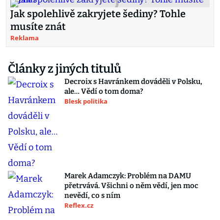
Jak spolehlivě zakryjete šediny? Tohle
musíte znát
Reklama
Články z jiných titulů
Decroix s Havránkem dováděli v Polsku,
ale… Vědí o tom doma?
Blesk politika
Marek Adamczyk: Problém na DAMU
přetrvává. Všichni o něm vědí, jen moc
nevědí, co s ním
Reflex.cz