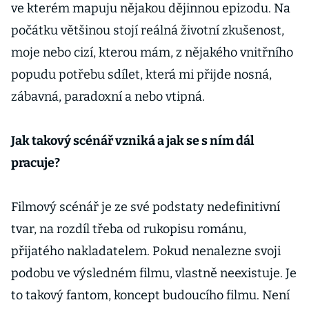
ve kterém mapuju nějakou dějinnou epizodu. Na
počátku většinou stojí reálná životní zkušenost,
moje nebo cizí, kterou mám, z nějakého vnitřního
popudu potřebu sdílet, která mi přijde nosná,
zábavná, paradoxní a nebo vtipná.
Jak takový scénář vzniká a jak se s ním dál
pracuje?
Filmový scénář je ze své podstaty nedefinitivní
tvar, na rozdíl třeba od rukopisu románu,
přijatého nakladatelem. Pokud nenalezne svoji
podobu ve výsledném filmu, vlastně neexistuje. Je
to takový fantom, koncept budoucího filmu. Není