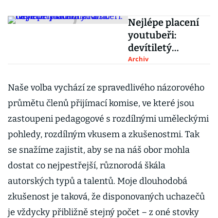
Nejlépe placení
youtubeři:
devítiletý
milionář a
Archiv
úspěch mladíka z
Košic
Naše volba vychází ze spravedlivého názorového
průmětu členů přijímací komise, ve které jsou
zastoupeni pedagogové s rozdílnými uměleckými
pohledy, rozdílným vkusem a zkušenostmi. Tak
se snažíme zajistit, aby se na náš obor mohla
dostat co nejpestřejší, různorodá škála
autorských typů a talentů. Moje dlouhodobá
zkušenost je taková, že disponovaných uchazečů
je vždycky přibližně stejný počet – z oné stovky