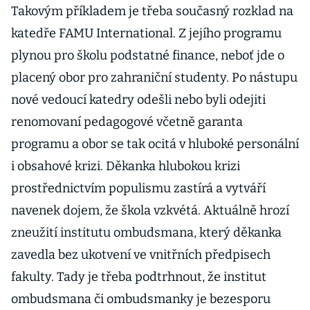
Takovým příkladem je třeba současný rozklad na
katedře FAMU International. Z jejího programu
plynou pro školu podstatné finance, neboť jde o
placený obor pro zahraniční studenty. Po nástupu
nové vedoucí katedry odešli nebo byli odejiti
renomovaní pedagogové včetně garanta
programu a obor se tak ocitá v hluboké personální
i obsahové krizi. Děkanka hlubokou krizi
prostřednictvím populismu zastírá a vytváří
navenek dojem, že škola vzkvétá. Aktuálně hrozí
zneužití institutu ombudsmana, který děkanka
zavedla bez ukotvení ve vnitřních předpisech
fakulty. Tady je třeba podtrhnout, že institut
ombudsmana či ombudsmanky je bezesporu