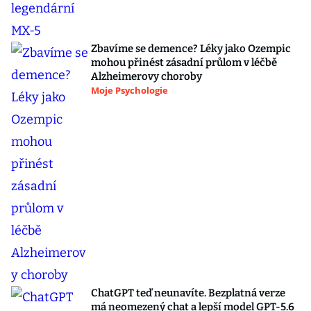
Zbavíme se demence? Léky jako Ozempic
mohou přinést zásadní průlom v léčbě
Alzheimerovy choroby
Moje Psychologie
ChatGPT teď neunavíte. Bezplatná verze
má neomezený chat a lepší model GPT-5.6