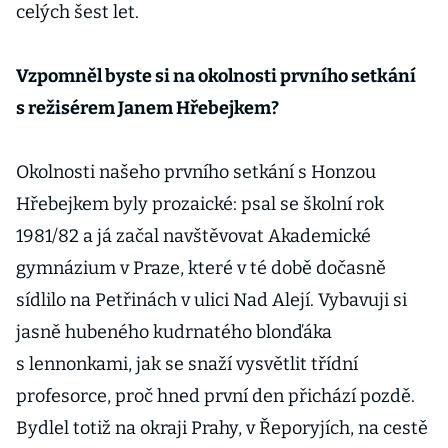
celých šest let.
Vzpomněl byste si na okolnosti prvního setkání
s režisérem Janem Hřebejkem?
Okolnosti našeho prvního setkání s Honzou
Hřebejkem byly prozaické: psal se školní rok
1981/82 a já začal navštěvovat Akademické
gymnázium v Praze, které v té době dočasně
sídlilo na Petřinách v ulici Nad Alejí. Vybavuji si
jasně hubeného kudrnatého blonďáka
s lennonkami, jak se snaží vysvětlit třídní
profesorce, proč hned první den přichází pozdě.
Bydlel totiž na okraji Prahy, v Řeporyjích, na cestě