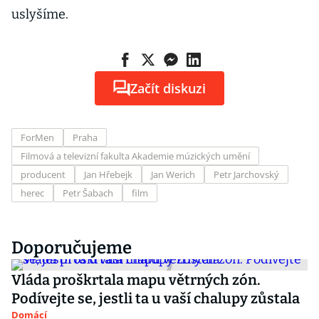
uslyšíme.
Začít diskuzi
ForMen
Praha
Filmová a televizní fakulta Akademie múzických umění
producent
Jan Hřebejk
Jan Werich
Petr Jarchovský
herec
Petr Šabach
film
Doporučujeme
Vláda proškrtala mapu větrných zón.
Podívejte se, jestli ta u vaší chalupy zůstala
Domácí