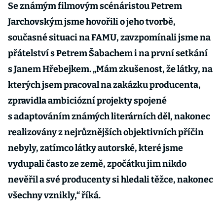
Se známým filmovým scénáristou Petrem
Jarchovským jsme hovořili o jeho tvorbě,
současné situaci na FAMU, zavzpomínali jsme na
přátelství s Petrem Šabachem i na první setkání
s Janem Hřebejkem. „Mám zkušenost, že látky, na
kterých jsem pracoval na zakázku producenta,
zpravidla ambiciózní projekty spojené
s adaptováním známých literárních děl, nakonec
realizovány z nejrůznějších objektivních příčin
nebyly, zatímco látky autorské, které jsme
vydupali často ze země, zpočátku jim nikdo
nevěřil a své producenty si hledali těžce, nakonec
všechny vznikly,“ říká.