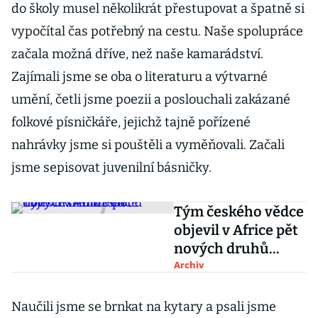
do školy musel několikrát přestupovat a špatně si
vypočítal čas potřebný na cestu. Naše spolupráce
začala možná dříve, než naše kamarádství.
Zajímali jsme se oba o literaturu a výtvarné
umění, četli jsme poezii a poslouchali zakázané
folkové písničkáře, jejichž tajně pořízené
nahrávky jsme si pouštěli a vyměňovali. Začali
jsme sepisovat juvenilní básničky.
Tým českého vědce
objevil v Africe pět
nových druhů
savců
Archiv
Naučili jsme se brnkat na kytary a psali jsme