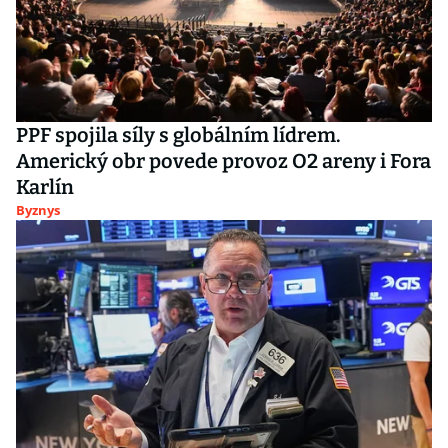
PPF spojila síly s globálním lídrem.
Americký obr povede provoz O2 areny i Fora
Karlín
Byznys