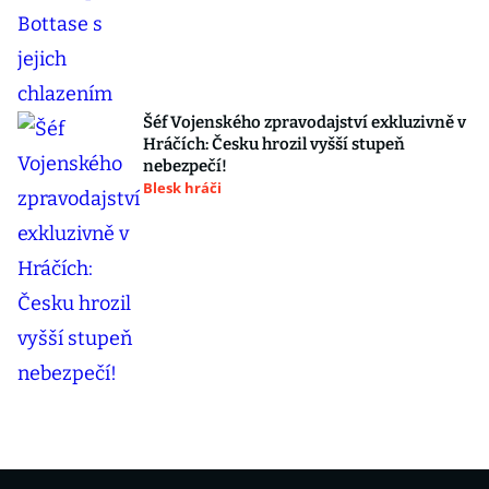
Šéf Vojenského zpravodajství exkluzivně v
Hráčích: Česku hrozil vyšší stupeň
nebezpečí!
Blesk hráči