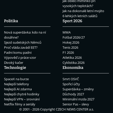
Jak obléci miminko při
vysokých teplotách?
Jak na dokonalé letní mojito
6 lehkých letních salátů
Politika
Sport 2026
Nová superdávka: kdo na ní
MMA
dosáhne?
Fotbal 2026/27
Sjezd sudetských Němců
Hokej 2026
Proč vláda zavádí EET?
Tenis 2026
Padni komu padni
F1 2026
Výpověď z práce vzor
Atletika 2026
Divoký kačer
Cyklistika 2026
Technologie
Ekonomika
SpaceX na burze
Smrt OSVČ
Nejlepší telefony
Spořicí účty
Nejlepší AI zdarma
Superdávka – změny
Nejlepší chytré hodinky
Důchody 2027
Nejlepší VPN – srovnání
Minimální mzda 2027
Netflix filmy a seriály
Senior Pas – slevy
© 2001 - 2026 Copyright
CZECH NEWS CENTER a.s.