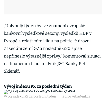
„Uplynulý týden byl ve znamení evropské
bankovní výsledkové sezony, výsledků HDP v
Evropě a relativním klidu na politické úrovni.
Zasedání zemí G7 a následně G20 spíše
nepřineslo výraznější zprávy,“ komentoval situaci
na finančním trhu analytik J&T Banky Petr
Sklenář.
Vývoj indexu PX za poslední týden
Vývoj indexu PX za poslední týden
|
Zdroj: vrba@mf.cz