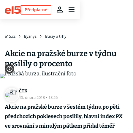
Předplatné
e15.cz
Byznys
Burzy a trhy
Akcie na pražské burze v týdnu
posílily o procento
ČTK
15. února 2013
·
18:26
Akcie na pražské burze v šestém týdnu po pěti
předchozích poklesech posílily, hlavní index PX
ve srovnání s minulým pátkem přidal téměř