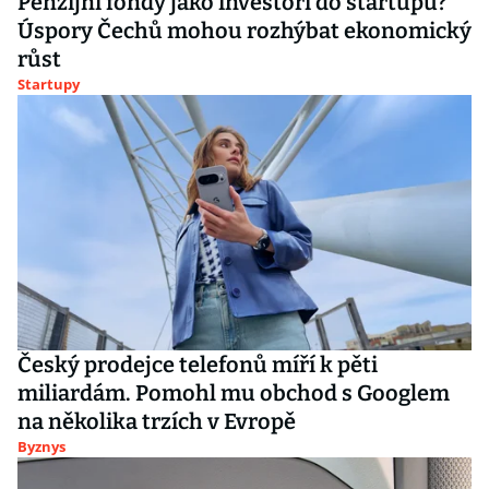
Penzijní fondy jako investoři do startupů?
Úspory Čechů mohou rozhýbat ekonomický
růst
Startupy
Český prodejce telefonů míří k pěti
miliardám. Pomohl mu obchod s Googlem
na několika trzích v Evropě
Byznys