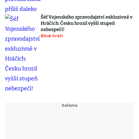
Šéf Vojenského zpravodajství exkluzivně v
Hráčích: Česku hrozil vyšší stupeň
nebezpečí!
Blesk hráči