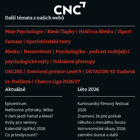
Další témata z našich webů
Moje Psychologie
Blesk Tlapky
Hráči na Blesku
iSport
Fantasy
Spotřebitelské testy
Blesku
Nemovitosti
Psychologika - podcast rozbíjející
psychologické mýty
Fotbalové přestupy
ONLINE
Eventový prostor Level 9
OKTAGON 92: Szabová
vs. Pudilová
Chance Liga 2026/27
Aktuálně
Léto 2026
Epicentrum
Karlovarský filmový festival
Neštovice: příznaky, léčba
2026
V čem jezdí Yamal a Mesii?
Znamení, že jste potkali
Kvízy pro seniory
někoho z minulého života
Kalendář úplňků 2026
Astronomické úkazy 2026:
Co je bodycount?
zatmění slunce a další