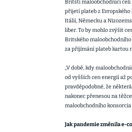
Britští maloobchodníci čel
přijetí plateb z Evropského
Itálii, Německu a Nizozems
liber. To by mohlo zvýšit ce
Britského maloobchodního ko
za přijímání plateb kartou 
„V době, kdy maloobchodníc
od vyšších cen energií až p
pravděpodobné, že některá 
nakonec přenesou na těžce 
maloobchodního konsorcia
Jak pandemie změnila e-c