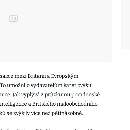
ansakce mezi Británií a Evropským
o umožnilo vydavatelům karet zvýšit
anice. Jak vyplývá z průzkumu poradenské
ntelligence a Britského maloobchodního
ků se zvýšily více než pětinásobně.