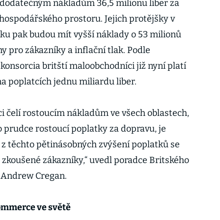
í dodatečným nákladům 36,5 milionu liber za
 hospodářského prostoru. Jejich protějšky v
ku pak budou mít vyšší náklady o 53 milionů
ny pro zákazníky a inflační tlak. Podle
nsorcia britští maloobchodníci již nyní platí
na poplatcích jednu miliardu liber.
i čelí rostoucím nákladům ve všech oblastech,
o prudce rostoucí poplatky za dopravu, je
z těchto pětinásobných zvýšení poplatků se
zkoušené zákazníky,“ uvedl poradce Britského
 Andrew Cregan.
ommerce ve světě