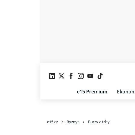
e15 Premium
Ekonom
e15.cz
Byznys
Burzy a trhy