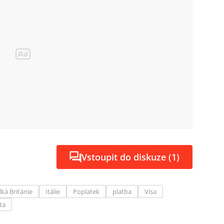
Vstoupit do diskuze (1)
lká Británie
Itálie
Poplatek
platba
Visa
ta