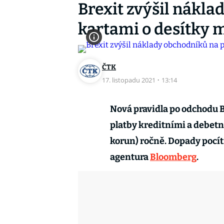
Brexit zvýšil nákla
kartami o desítky m
ČTK
17. listopadu 2021
·
13:14
Nová pravidla po odchodu B
platby kreditními a debetní
korun) ročně. Dopady pocítí
agentura
Bloomberg
.