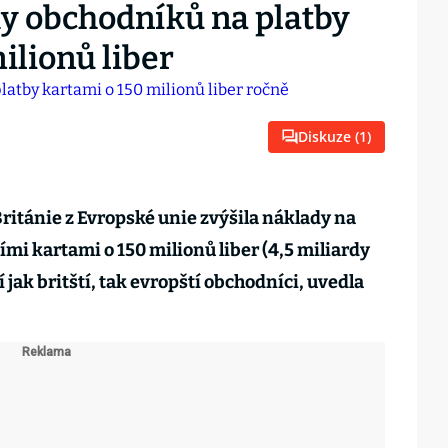
dy obchodníků na platby
ilionů liber
Diskuze (
1
)
ritánie z Evropské unie zvýšila náklady na
mi kartami o 150 milionů liber (4,5 miliardy
 jak britští, tak evropští obchodníci, uvedla