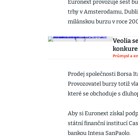
Euronext provozuje šest bur
trhy v Amsterodamu, Dublin
milánskou burzu v roce 2007,
Veolia se
konkuren
Průmysl a e
Prodej společnosti Borsa Ita
Provozovatel burzy totiž v
které se obchoduje s dluhopi
Aby si Euronext získal podpo
státní finanční institucí Cas
bankou Intesa SanPaolo.