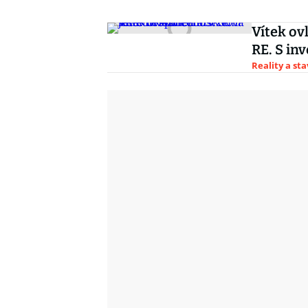
Vítek ov
RE. S in
Reality a st