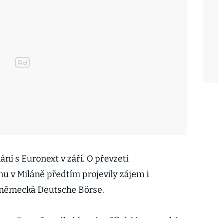
ání s Euronext v září. O převzetí
hu v Miláně předtím projevily zájem i
a německá Deutsche Börse.