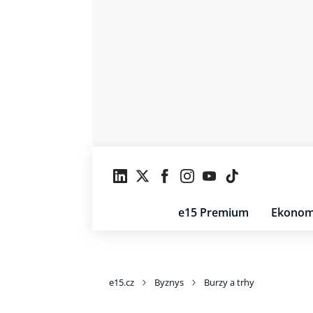
e15 Premium
Ekonom
e15.cz
Byznys
Burzy a trhy