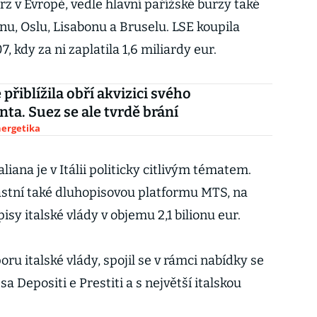
z v Evropě, vedle hlavní pařížské burzy také
u, Oslu, Lisabonu a Bruselu. LSE koupila
 kdy za ni zaplatila 1,6 miliardy eur.
 přiblížila obří akvizici svého
ta. Suez se ale tvrdě brání
nergetika
liana je v Itálii politicky citlivým tématem.
lastní také dluhopisovou platformu MTS, na
sy italské vlády v objemu 2,1 bilionu eur.
ru italské vlády, spojil se v rámci nabídky se
sa Depositi e Prestiti a s největší italskou