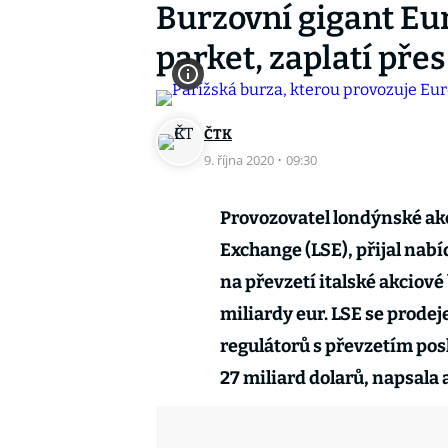
Burzovní gigant Eu
parket, zaplatí přes
ČTK
9. října 2020
·
09:30
Provozovatel londýnské ak
Exchange (LSE), přijal na
na převzetí italské akciové
miliardy eur. LSE se prodeje
regulátorů s převzetím pos
27 miliard dolarů, napsala