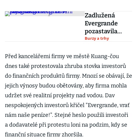
Zadlužená
Evergrande
pozastavila
obchodování
Burzy a trhy
svých akcií na
burze v
Před kancelářemi firmy ve městě Kuang-čou
Hongkongu
dnes také protestovala zhruba stovka investorů
do finančních produktů firmy. Mnozí se obávají, že
jejich výnosy budou obětovány, aby firma mohla
udržet své realitní projekty nad vodou. Dav
nespokojených investorů křičel "Evergrande, vrať
nám naše peníze!". Stejné heslo použili investoři
a dodavatelé při protestu loni na podzim, kdy se
finanční situace firmy zhoršila.