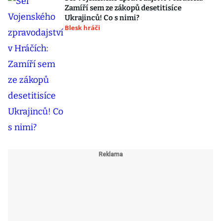
Zamíří sem ze zákopů desetitisíce
Ukrajinců! Co s nimi?
Blesk hráči