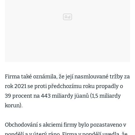
Firma také oznámila, že její nasmlouvané tržby za
rok 2021 se proti předchozímu roku propadly o
39 procent na 443 miliardy jüanů (1,5 miliardy
korun).
Obchodování s akciemi firmy bylo pozastaveno v
pondělí a v úterý ráno. Firma v pondělí uvedla, že