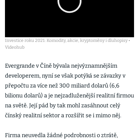
Investice roku 2021: Komodity, akcie, kryptoměny i dluhopisy •
Videohub
Evergrande v Číně bývala nejvýznamnějším
developerem, nyní se však potýká se závazky v
přepočtu za více než 300 miliard dolarů (6,6
bilionu dolarů) a je nejzadluženější realitní firmou
na světě. Její pád by tak mohl zasáhnout celý
čínský realitní sektor a rozšířit se i mimo něj.
Firma neuvedla žádné podrobnosti o ztrátě,