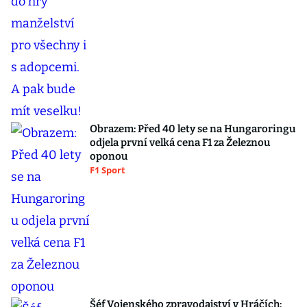
Obrazem: Před 40 lety se na Hungaroringu
odjela první velká cena F1 za Železnou
oponou
F1 Sport
Šéf Vojenského zpravodajství v Hráčích: