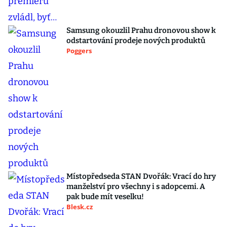
Samsung okouzlil Prahu dronovou show k
odstartování prodeje nových produktů
Poggers
Místopředseda STAN Dvořák: Vrací do hry
manželství pro všechny i s adopcemi. A
pak bude mít veselku!
Blesk.cz