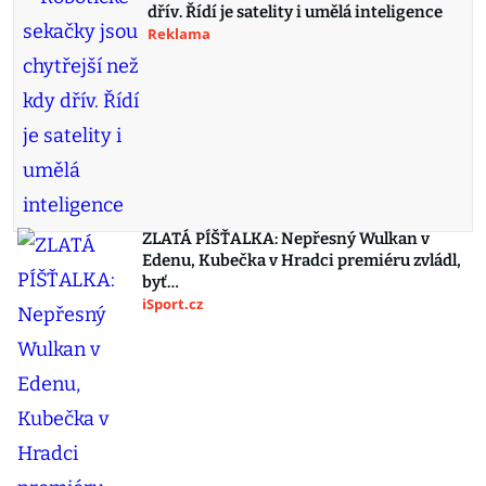
dřív. Řídí je satelity i umělá inteligence
Reklama
ZLATÁ PÍŠŤALKA: Nepřesný Wulkan v
Edenu, Kubečka v Hradci premiéru zvládl,
byť…
iSport.cz