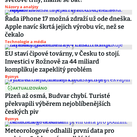
Názory a analýzy
Řada iPhone 17 možná zdraží už ode dneška.
Apple navíc škrtá jejich výrobu víc, než se
čekalo
Technologie a média
EU staví čipové továrny, v Česku to stojí.
Investici v Rožnově za 44 miliard
komplikuje zapeklitý problém
Byznys
AKTUALIZOVÁNO
Plzeň až osmá, Budvar chybí. Turisté
překvapili výběrem nejoblíbenějších
českých piv
Byznys
Meteorologové odhalili první data pro