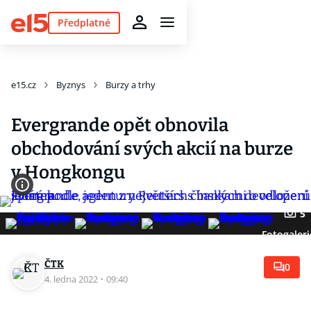
Předplatné
e15.cz
Byznys
Burzy a trhy
Evergrande opět obnovila
obchodování svých akcií na burze
v Hongkongu
5
Fotogaleri
ČTK
0
4. ledna 2022
·
09:40