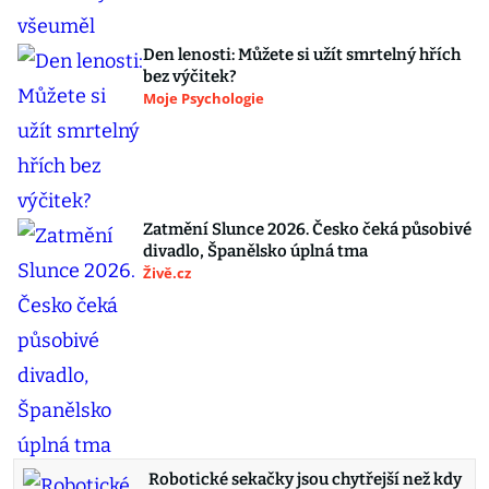
Den lenosti: Můžete si užít smrtelný hřích
bez výčitek?
Moje Psychologie
Zatmění Slunce 2026. Česko čeká působivé
divadlo, Španělsko úplná tma
Živě.cz
Robotické sekačky jsou chytřejší než kdy