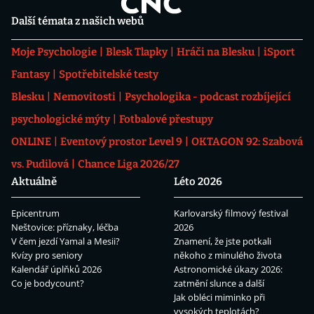
Další témata z našich webů
Moje Psychologie
Blesk Tlapky
Hráči na Blesku
iSport
Fantasy
Spotřebitelské testy
Blesku
Nemovitosti
Psychologika - podcast rozbíjející
psychologické mýty
Fotbalové přestupy
ONLINE
Eventový prostor Level 9
OKTAGON 92: Szabová
vs. Pudilová
Chance Liga 2026/27
Aktuálně
Léto 2026
Epicentrum
Karlovarský filmový festival
Neštovice: příznaky, léčba
2026
V čem jezdí Yamal a Mesii?
Znamení, že jste potkali
Kvízy pro seniory
někoho z minulého života
Kalendář úplňků 2026
Astronomické úkazy 2026:
Co je bodycount?
zatmění slunce a další
Jak obléci miminko při
vysokých teplotách?