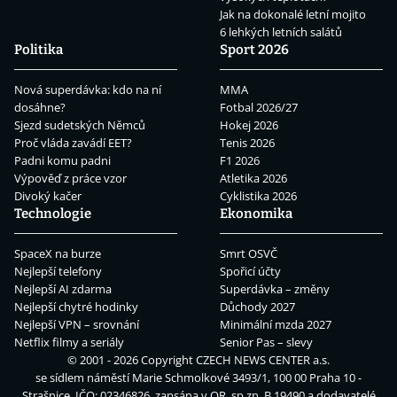
Jak na dokonalé letní mojito
6 lehkých letních salátů
Politika
Sport 2026
Nová superdávka: kdo na ní
MMA
dosáhne?
Fotbal 2026/27
Sjezd sudetských Němců
Hokej 2026
Proč vláda zavádí EET?
Tenis 2026
Padni komu padni
F1 2026
Výpověď z práce vzor
Atletika 2026
Divoký kačer
Cyklistika 2026
Technologie
Ekonomika
SpaceX na burze
Smrt OSVČ
Nejlepší telefony
Spořicí účty
Nejlepší AI zdarma
Superdávka – změny
Nejlepší chytré hodinky
Důchody 2027
Nejlepší VPN – srovnání
Minimální mzda 2027
Netflix filmy a seriály
Senior Pas – slevy
© 2001 - 2026 Copyright
CZECH NEWS CENTER a.s.
se sídlem náměstí Marie Schmolkové 3493/1, 100 00 Praha 10 -
Strašnice, IČO: 02346826, zapsána v OR, sp.zn. B 19490 a dodavatelé