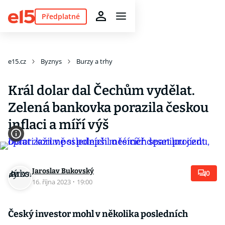
Předplatné
e15.cz
Byznys
Burzy a trhy
Král dolar dal Čechům vydělat.
Zelená bankovka porazila českou
inflaci a míří výš
Jaroslav Bukovský
0
16. října 2023
·
19:00
Český investor mohl v několika posledních