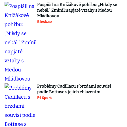
Pospíšil na Knížákově pohřbu: „Nikdy se
nebál.“ Zmínil napjaté vztahy s Medou
Mládkovou
Blesk.cz
Problémy Cadillacu s brzdami souvisí
podle Bottase s jejich chlazením
F1 Sport