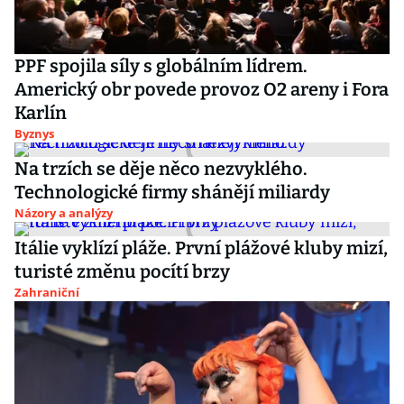
PPF spojila síly s globálním lídrem.
Americký obr povede provoz O2 areny i Fora
Karlín
Byznys
Na trzích se děje něco nezvyklého.
Technologické firmy shánějí miliardy
Názory a analýzy
Itálie vyklízí pláže. První plážové kluby mizí,
turisté změnu pocítí brzy
Zahraniční