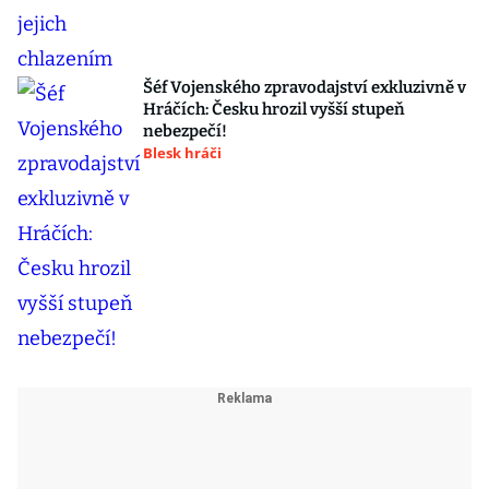
Šéf Vojenského zpravodajství exkluzivně v
Hráčích: Česku hrozil vyšší stupeň
nebezpečí!
Blesk hráči