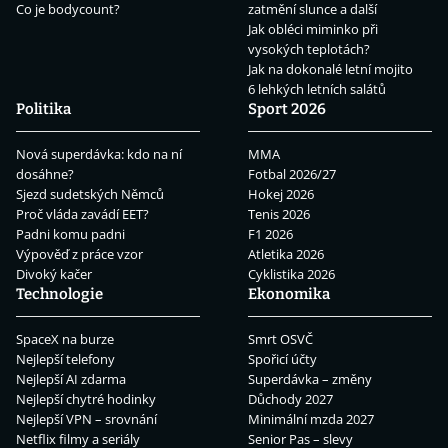
Co je bodycount?
zatmění slunce a další
Jak obléci miminko při
vysokých teplotách?
Jak na dokonalé letní mojito
6 lehkých letních salátů
Politika
Sport 2026
Nová superdávka: kdo na ní
MMA
dosáhne?
Fotbal 2026/27
Sjezd sudetských Němců
Hokej 2026
Proč vláda zavádí EET?
Tenis 2026
Padni komu padni
F1 2026
Výpověď z práce vzor
Atletika 2026
Divoký kačer
Cyklistika 2026
Technologie
Ekonomika
SpaceX na burze
Smrt OSVČ
Nejlepší telefony
Spořicí účty
Nejlepší AI zdarma
Superdávka – změny
Nejlepší chytré hodinky
Důchody 2027
Nejlepší VPN – srovnání
Minimální mzda 2027
Netflix filmy a seriály
Senior Pas – slevy