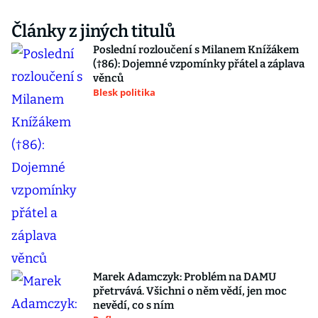
Články z jiných titulů
Poslední rozloučení s Milanem Knížákem
(†86): Dojemné vzpomínky přátel a záplava
věnců
Blesk politika
Marek Adamczyk: Problém na DAMU
přetrvává. Všichni o něm vědí, jen moc
nevědí, co s ním