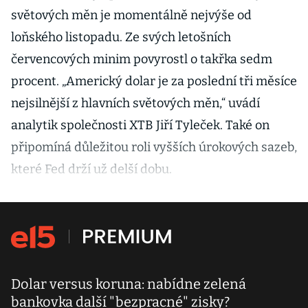
světových měn je momentálně nejvýše od
loňského listopadu. Ze svých letošních
červencových minim povyrostl o takřka sedm
procent. „Americký dolar je za poslední tři měsíce
nejsilnější z hlavních světových měn,“ uvádí
analytik společnosti XTB Jiří Tyleček. Také on
připomíná důležitou roli vyšších úrokových sazeb,
které Fed drží už delší dobu.
Dolar versus koruna: nabídne zelená
bankovka další "bezpracné" zisky?